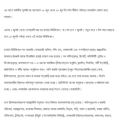
এর আগে কমিটির সুপারিশের আলোকে ২৮ জুন থেকে ৩০ জুন তিন দিন সীমিত পরিসরে লকডাউন ঘোষণা করে
সরকার।
এরপর ১ জুলাই থেকে দেশব্যাপী শুরু হয় কঠোর বিধিনিষেধ। যা শেষ হবে ৭ জুলাই। নতুন করে ৭ দিন সময় বাড়ানো
হলে ১৪ জুলাই পর্যন্ত চলবে এই কঠোর বিধিনিষেধ।
চলমান বিধিনিষেধে সব সরকারি-বেসরকারি অফিস, শপিং মল, দোকানপাট এবং গণপরিবহন ছাড়াও যন্ত্রচালিত
যানবাহন (জরুরি কাজে নিয়োজিত ছাড়া) চলাচল বন্ধ রয়েছে। সব পর্যটনকেন্দ্র, রিসোর্ট, কমিউনিটি সেন্টার ও
বিনোদনকেন্দ্র, জনসমাবেশ হয়—এ ধরনের সামাজিক (বিবাহোত্তর অনুষ্ঠান, জন্মদিন, পিকনিক, পার্টি ইত্যাদি),
রাজনৈতিক ও ধর্মীয় আচার-অনুষ্ঠানও বন্ধ। অতি জরুরি প্রয়োজন (ওষুধ-নিত্যপ্রয়োজনীয় দ্রব্য কেনা,
চিকিৎসাসেবা, মৃতদেহ দাফন বা সৎকার ইত্যাদি) ছাড়া ঘরের বাইরে বের হতে মানা করেছে সরকার। নির্দেশ
অমান্যকারীর বিরুদ্ধে আইনানুগ ব্যবস্থা নেওয়া হচ্ছে। প্রতিদিনই অনেক মানুষকে গ্রেপ্তার ও জরিমানা করা
হচ্ছে। এবার বেসামরিক প্রশাসনকে সহায়তার জন্য টহলে নেমেছে সেনাবাহিনী।
তবে শিল্পকারখানাগুলো স্বাস্থ্যবিধি অনুসরণ করে নিজস্ব ব্যবস্থাপনায় চালু রয়েছে। আইনশৃঙ্খলা ও জরুরি
পরিষেবা, স্বাস্থ্যসেবা, করোনার টিকাদান, রাজস্ব আদায় কার্যাবলি, বিদ্যুৎ, পানি, গ্যাস ও জ্বালানি, ফায়ার সার্ভিস,
টেলিফোন, ইন্টারনেট, গণমাধ্যম (প্রিন্ট ও ইলেকট্রনিক মিডিয়া), বেসরকারি নিরাপত্তাব্যবস্থা, ডাকসেবা, ব্যাংক,