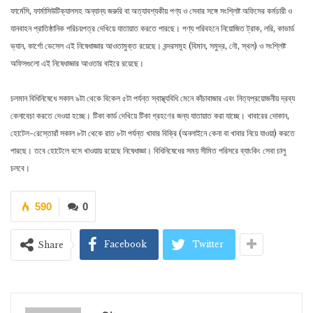
ফার্মেসি, ফার্মাসিউটিক্যালসহ অন্যান্য জরুরি বা অত্যাবশ্যকীয় পণ্য ও সেবার সঙ্গে সংশ্লিষ্ট অফিসের কর্মচারী ও
যানবাহন প্রাতিষ্ঠানিক পরিচয়পত্র দেখিয়ে যাতায়াত করতে পারছে। পণ্য পরিবহনে নিয়োজিত ট্রাক, লরি, কাভার্ড
ভ্যান, কার্গো ভেসেল এই নিষেধাজ্ঞার আওতামুক্ত রয়েছে। বন্দরসমূহ (বিমান, সমুদ্র, নৌ, স্থল) ও সংশ্লিষ্ট
অফিসগুলো এই নিষেধাজ্ঞার আওতার বাইরে রয়েছে।
চলমান বিধিনিষেধে সকাল ৯টা থেকে বিকেল ৫টা পর্যন্ত স্বাস্থ্যবিধি মেনে কাঁচাবাজার এবং নিত্যপ্রয়োজনীয় দ্রব্য
কেনাবেচা করতে দেওয়া হচ্ছে। টিকা কার্ড দেখিয়ে টিকা গ্রহণের জন্য যাতায়াত করা যাচ্ছে। খাবারের দোকান,
হোটেল-রেস্তোরাঁ সকাল ৮টা থেকে রাত ৮টা পর্যন্ত খাবার বিক্রি (অনলাইনে কেনা বা খাবার নিয়ে যাওয়া) করতে
পারছে। তবে হোটেলে বসে খাওয়ায় রয়েছে নিষেধাজ্ঞা। বিধিনিষেধের সময় সীমিত পরিসরে ব্যাংকিং সেবা চালু
চলবে।
590
0
Facebook
Twitter
Share