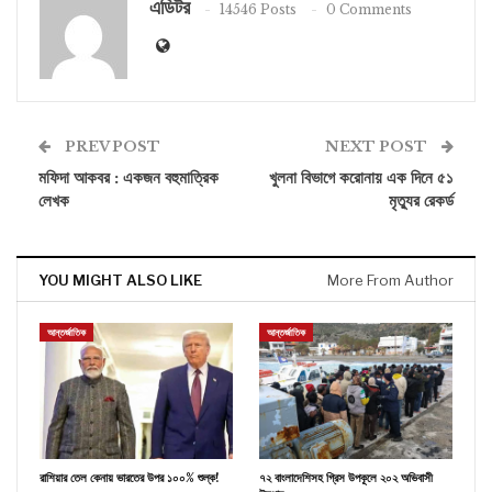
এডিটর
14546 Posts
0 Comments
PREV POST
NEXT POST
মফিদা আকবর : একজন বহুমাত্রিক
খুলনা বিভাগে করোনায় এক দিনে ৫১
লেখক
মৃত্যুর রেকর্ড
YOU MIGHT ALSO LIKE
More From Author
আন্তর্জাতিক
আন্তর্জাতিক
রাশিয়ার তেল কেনায় ভারতের উপর ১০০% শুল্ক!
৭২ বাংলাদেশিসহ গ্রিস উপকূলে ২০২ অভিবাসী