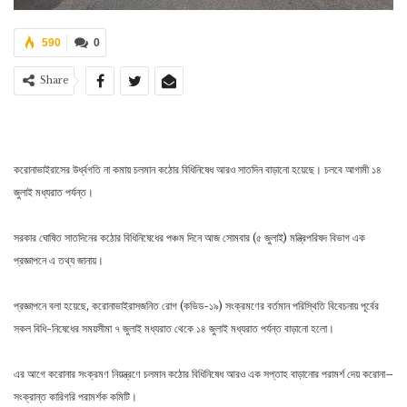
590
0
Share
করোনাভাইরাসের উর্ধ্বগতি না কমায় চলমান কঠোর বিধিনিষেধ আরও সাতদিন বাড়ানো হয়েছে। চলবে আগামী ১৪
জুলাই মধ্যরাত পর্যন্ত।
সরকার ঘোষিত সাতদিনের কঠোর বিধিনিষেধের পঞ্চম দিনে আজ সোমবার (৫ জুলাই) মন্ত্রিপরিষদ বিভাগ এক
প্রজ্ঞাপনে এ তথ্য জানায়।
প্রজ্ঞাপনে বলা হয়েছে, করোনাভাইরাসজনিত রোগ (কভিড-১৯) সংক্রমণের বর্তমান পরিস্থিতি বিবেচনায় পূর্বের
সকল বিধি-নিষেধের সময়সীমা ৭ জুলাই মধ্যরাত থেকে ১৪ জুলাই মধ্যরাত পর্যন্ত বাড়ানো হলো।
এর আগে করোনার সংক্রমণ নিয়ন্ত্রণে চলমান কঠোর বিধিনিষেধ আরও এক সপ্তাহ বাড়ানোর পরামর্শ দেয় করোনা–
সংক্রান্ত কারিগরি পরামর্শক কমিটি।