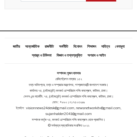
জাতীয়
আন্তর্জাতিক
রাজনীতি
অর্থনীতি
বিনোদন
শিক্ষাঙ্গন
সাহিত্য
খেলাধুলা
স্বাস্থ্য ও চিকিৎসা
বিজ্ঞান ও তথ্যপ্রযুক্তি
অপরাধ ও আইন
সম্পাদক: সুজন হালদার
রেজিস্ট্রেশন নাম্বার: ১৫২
তথ্য অধিদপ্তর, তথ্য ও সম্প্রচার মন্ত্রণালয়, গণপ্রজাতন্ত্রী বাংলাদেশ সরকার।
কার্যালয় ৭৪, (বেইজমেন্ট ) কনকর্ড এম্পোরিয়াম শপিং কমপ্লেক্স, কাটাবন, ঢাকা।
সেলস এন্ড মার্কেটিং: ৭৪, (বেইজমেন্ট ) কনকর্ড এম্পোরিয়াম শপিং কমপ্লেক্স, কাটাবন, ঢাকা।
ফোন : +৮৮০ ১৭১৭৫০৩২৬৬
ইমেইল : visionnews24desk@gmail.com, newsnetworkitv@gmail.com,
sujanhalder2041@gmail.com
সম্পাদক কর্তৃক ৭৪, কনকর্ড এম্পোরিয়াম শপিং কমপ্লেক্স থেকে প্রকাশিত।
© সর্বস্বত্ব স্বত্বাধিকার সংরক্ষিত ২০২২