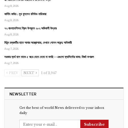
Aug 8, 2026
কাস্টিং কাউচ : মুখ খুললেন বলিউড নায়িকারা
Aug 8, 2026
৭২ বাংলাদেশিসহ গ্রিস উপকূলে ২০২ অভিবাসী উদ্ধার
Aug 8, 2026
মিঠুন চক্রবর্তীর হাতে আবার অস্ত্রোপচার, দেখতে গেলেন শুভেন্দু অধিকারী
Aug 7, 2026
সরকার ব্যর্থ বলে তাকে ৫ বছর যেতে দেবো না বলছি—এগুলো ফ্যাসিস্টের ভাষা: মির্জা ফখরুল
Aug 7, 2026
PREV
NEXT
1 of 2,947
NEWSLETTER
Get the best of world News delivered to your inbox
daily
Subscribe