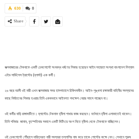
630
0
Share
কক্সবাজারের টেকনাফে একটি চেকপোস্টে সংঘবদ্ধ ধর্ষণের শিকার হয়েছেন আইন সহায়তা সংস্থা বাংলাদেশ লিগ্যাল
এইড সার্ভিসেস ট্রাস্টের (ব্লাস্ট) এক কর্মী।
২৬ বছর বয়সী ওই নারী এখন কক্সবাজার সদর হাসপাতালে চিকিৎসাধীন। আইন-শৃঙ্খলা রক্ষাকারী বাহিনীর সদস্যদের
কাছে নির্যাতনের শিকার হওয়ায় তিনি এককভাবে আইনগত পদক্ষেপ নেয়ার সাহস পাচ্ছেন না।
ওই কর্মীর বাড়ি রাঙ্গামাটিতে। ব্লাস্টের টেকনাফ হ্নীলা শাখায় কাজ করছেন। বর্তমানে হ্নীলা এলাকাতেই থাকেন।
তিনি শনিবার জানান, বৃহস্পতিবার সকালে একটি মিটিংয়ে অংশ নিতে হ্নীলা থেকে টেকনাফে যাচ্ছিলেন।
ওই চেকপোস্টে পৌঁছালে দায়িত্বরত নারী সদস্যরা তল্লাশির নাম করে তাকে পোস্টের কক্ষে নেন। সেখানে পুরুষ