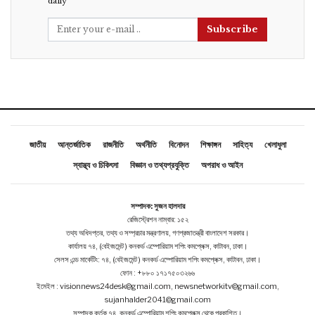
daily
Subscribe
জাতীয়
আন্তর্জাতিক
রাজনীতি
অর্থনীতি
বিনোদন
শিক্ষাঙ্গন
সাহিত্য
খেলাধুলা
স্বাস্থ্য ও চিকিৎসা
বিজ্ঞান ও তথ্যপ্রযুক্তি
অপরাধ ও আইন
সম্পাদক: সুজন হালদার
রেজিস্ট্রেশন নাম্বার: ১৫২
তথ্য অধিদপ্তর, তথ্য ও সম্প্রচার মন্ত্রণালয়, গণপ্রজাতন্ত্রী বাংলাদেশ সরকার।
কার্যালয় ৭৪, (বেইজমেন্ট ) কনকর্ড এম্পোরিয়াম শপিং কমপ্লেক্স, কাটাবন, ঢাকা।
সেলস এন্ড মার্কেটিং: ৭৪, (বেইজমেন্ট ) কনকর্ড এম্পোরিয়াম শপিং কমপ্লেক্স, কাটাবন, ঢাকা।
ফোন : +৮৮০ ১৭১৭৫০৩২৬৬
ইমেইল : visionnews24desk@gmail.com, newsnetworkitv@gmail.com,
sujanhalder2041@gmail.com
সম্পাদক কর্তৃক ৭৪, কনকর্ড এম্পোরিয়াম শপিং কমপ্লেক্স থেকে প্রকাশিত।