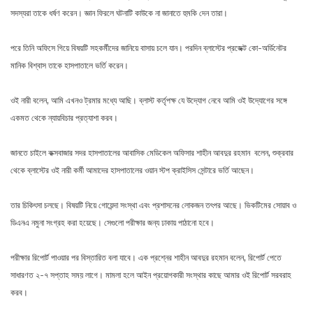
সদস্যরা তাকে ধর্ষণ করেন। জ্ঞান ফিরলে ঘটনাটি কাউকে না জানাতে হুমকি দেন তারা।
পরে তিনি অফিসে গিয়ে বিষয়টি সহকর্মীদের জানিয়ে বাসায় চলে যান। পরদিন ব্লাস্টের প্রজেক্ট কো-অর্ডিনেটর
মানিক বিশ্বাস তাকে হাসপাতালে ভর্তি করেন।
ওই নারী বলেন, আমি এখনও ট্রমার মধ্যে আছি। ব্লাস্ট কর্তৃপক্ষ যে উদ্যোগ নেবে আমি ওই উদ্যোগের সঙ্গে
একমত থেকে ন্যায়বিচার প্রত্যাশা করব।
জানতে চাইলে কক্সবাজার সদর হাসপাতালের আবাসিক মেডিকেল অফিসার শাহীন আবদুর রহমান বলেন, শুক্রবার
থেকে ব্লাস্টের ওই নারী কর্মী আমাদের হাসপাতালের ওয়ান স্টপ ক্রাইসিস সেন্টারে ভর্তি আছেন।
তার চিকিৎসা চলছে। বিষয়টি নিয়ে গোয়েন্দা সংস্থা এবং প্রশাসনের লোকজন তৎপর আছে। ভিকটিমের সোয়াব ও
ডিএনএ নমুনা সংগ্রহ করা হয়েছে। সেগুলো পরীক্ষার জন্য ঢাকায় পাঠানো হবে।
পরীক্ষার রিপোর্ট পাওয়ার পর বিস্তারিত বলা যাবে। এক প্রশ্নের শাহীন আবদুর রহমান বলেন, রিপোর্ট পেতে
সাধারণত ২-৭ সপ্তাহ সময় লাগে। মামলা হলে আইন প্রয়োগকারী সংস্থার কাছে আমার ওই রিপোর্ট সরবরাহ
করব।