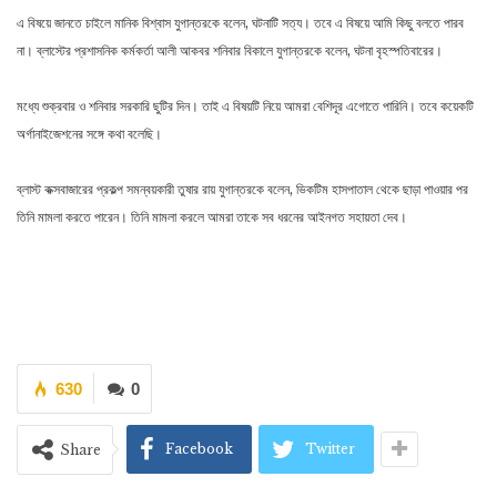
এ বিষয়ে জানতে চাইলে মানিক বিশ্বাস যুগান্তরকে বলেন, ঘটনাটি সত্য। তবে এ বিষয়ে আমি কিছু বলতে পারব
না। ব্লাস্টের প্রশাসনিক কর্মকর্তা আলী আকবর শনিবার বিকালে যুগান্তরকে বলেন, ঘটনা বৃহস্পতিবারের।
মধ্যে শুক্রবার ও শনিবার সরকারি ছুটির দিন। তাই এ বিষয়টি নিয়ে আমরা বেশিদূর এগোতে পারিনি। তবে কয়েকটি
অর্গানাইজেশনের সঙ্গে কথা বলেছি।
ব্লাস্ট কক্সবাজারের প্রকল্প সমন্বয়কারী তুষার রায় যুগান্তরকে বলেন, ভিকটিম হাসপাতাল থেকে ছাড়া পাওয়ার পর
তিনি মামলা করতে পারেন। তিনি মামলা করলে আমরা তাকে সব ধরনের আইনগত সহায়তা দেব।
630
0
Facebook
Twitter
Share