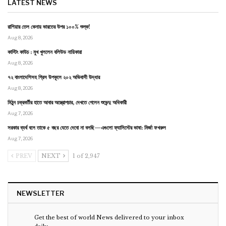
LATEST NEWS
রাশিয়ার তেল কেনায় ভারতের উপর ১০০% শুল্ক!
Aug 8, 2026
কাস্টিং কাউচ : মুখ খুললেন বলিউড নায়িকারা
Aug 8, 2026
৭২ বাংলাদেশিসহ গ্রিস উপকূলে ২০২ অভিবাসী উদ্ধার
Aug 8, 2026
মিঠুন চক্রবর্তীর হাতে আবার অস্ত্রোপচার, দেখতে গেলেন শুভেন্দু অধিকারী
Aug 7, 2026
সরকার ব্যর্থ বলে তাকে ৫ বছর যেতে দেবো না বলছি—এগুলো ফ্যাসিস্টের ভাষা: মির্জা ফখরুল
Aug 7, 2026
PREV
NEXT
1 of 2,947
NEWSLETTER
Get the best of world News delivered to your inbox