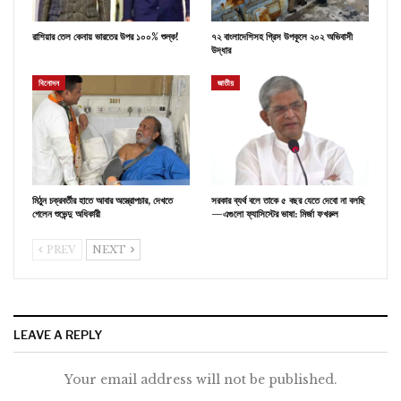
রাশিয়ার তেল কেনায় ভারতের উপর ১০০% শুল্ক!
৭২ বাংলাদেশিসহ গ্রিস উপকূলে ২০২ অভিবাসী
উদ্ধার
বিনোদন
জাতীয়
মিঠুন চক্রবর্তীর হাতে আবার অস্ত্রোপচার, দেখতে
সরকার ব্যর্থ বলে তাকে ৫ বছর যেতে দেবো না বলছি
গেলেন শুভেন্দু অধিকারী
—এগুলো ফ্যাসিস্টের ভাষা: মির্জা ফখরুল
PREV
NEXT
LEAVE A REPLY
Your email address will not be published.