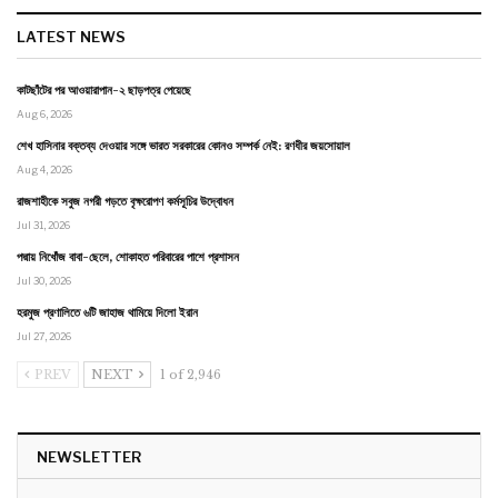
LATEST NEWS
কাটছাঁটের পর আওয়ারাপান-২ ছাড়পত্র পেয়েছে
Aug 6, 2026
শেখ হাসিনার বক্তব্য দেওয়ার সঙ্গে ভারত সরকারের কোনও সম্পর্ক নেই: রণধীর জয়সোয়াল
Aug 4, 2026
রাজশাহীকে সবুজ নগরী গড়তে বৃক্ষরোপণ কর্মসূচির উদ্বোধন
Jul 31, 2026
পদ্মায় নিখোঁজ বাবা-ছেলে, শোকাহত পরিবারের পাশে প্রশাসন
Jul 30, 2026
হরমুজ প্রণালিতে ৬টি জাহাজ থামিয়ে দিলো ইরান
Jul 27, 2026
PREV
NEXT
1 of 2,946
NEWSLETTER