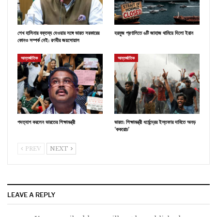
শেখ হাসিনার বক্তব্য দেওয়ার সঙ্গে ভারত সরকারের
হরমুজ প্রণালিতে ৬টি জাহাজ থামিয়ে দিলো ইরান
কোনও সম্পর্ক নেই: রণধীর জয়সোয়াল
আন্তর্জাতিক
আন্তর্জাতিক
পদত্যাগ করলেন ভারতের শিক্ষামন্ত্রী
ভারত: শিক্ষামন্ত্রী ধর্মেন্দ্রের ইস্তফার দাবিতে অনড়
‘ককরোচ’
PREV
NEXT
LEAVE A REPLY