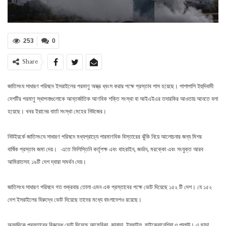
253
0
Share
জাতিসংঘ সাধারণ পরিষদে ইসরাইলের পরমাণু অস্ত্র ধ্বংস করার পক্ষে প্রস্তাব পাস হয়েছে। পাশাপাশি ইহুদিবাদী
দেশটির পরমাণু স্থাপনাগুলোকে আন্তর্জাতিক আণবিক শক্তি সংস্থা বা আইএইএর তদারকির আওতায় আনতে বলা
হয়েছে। খবর ইরানের বার্তা সংস্থা মেহের নিউজের।
নিউইয়র্কে জাতিসংঘে সাধারণ পরিষদে মধ্যপ্রাচ্যে পারমাণবিক বিস্তারের ঝুঁকি নিয়ে আলোচনার জন্য মিশর
বার্ষিক প্রস্তাব জমা দেয়। এতে ফিলিস্তিনি কর্তৃপক্ষ এবং বাহরাইন, জর্ডান, মরক্কো এবং সংযুক্ত আরব
আমিরাতসহ ১৯টি দেশ দ্বারা সমর্থন দেয়।
জাতিসংঘ সাধারণ পরিষদে গত শুক্রবার তোলা এমন এক প্রস্তাবের পক্ষে ভোট দিয়েছে ১৫২ টি দেশ। যে ১৫২
দেশ ইসরাইলের বিরুদ্ধে ভোট দিয়েছে তাদের মধ্যে বাংলাদেশও রয়েছে।
অন্যদিকে প্রস্তাবের বিরুদ্ধে ভোট দিয়েছে আমেরিকা, কানাডা, ইসরাইল, মাইক্রোনেশিয়া ও পালাউ। এ ছাড়া