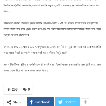
ব্রিটেন, অস্ট্রেলিয়া, বেলজিয়াম, ডেনমার্ক, জার্মানি, ফ্রান্স, হাঙ্গেরি ও ভারতসহ ২৪ দেশ ভোট দেওয়া থেকে বিরত
থাকে।
জাতিসংঘের সাধারণ পরিষদের প্রথম কমিটির প্রাথমিক ভোটে ১৫২টি দেশ বলেছে, ইসরায়েলকে অবশ্যই তার
সমস্ত পারমাণবিক অস্ত্র ধ্বংসঃ করতে হবে এবং তার পারমাণবিক সাইটগুলোকে আন্তর্জাতিক পারমাণবিক শক্তি
সংস্থার আওতায় রাখতে হবে।
ইসরাইলের কাছে ৮০ থেকে ৪০০টি পরমাণু ওয়ারহেড রয়েছে বলে বিভিন্ন সূত্র থেকে জানা যায়, তবে পারমাণবিক
অস্ত্র থাকার বিষয়টি তেলআবিব কখনো অস্বীকার বা স্বীকার কিছুই করেনি।
পরমাণু নিরস্ত্রীকরণ চুক্তি বা এনপিটিতেও সই করেনি তারা। ইসরাইল প্রথম পারমাণবিক অস্ত্র তৈরি করে ১৯৬৬
সালের শেষের দিকে বা ১৯৬৭ সালের প্রথম দিকে।
253
0
Facebook
Twitter
Share