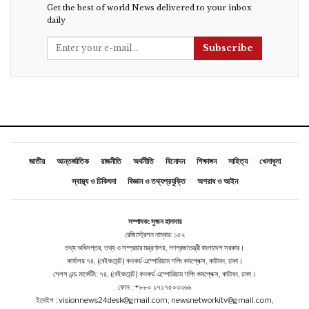
Get the best of world News delivered to your inbox
daily
Subscribe
জাতীয়
আন্তর্জাতিক
রাজনীতি
অর্থনীতি
বিনোদন
শিক্ষাঙ্গন
সাহিত্য
খেলাধুলা
স্বাস্থ্য ও চিকিৎসা
বিজ্ঞান ও তথ্যপ্রযুক্তি
অপরাধ ও আইন
সম্পাদক: সুজন হালদার
রেজিস্ট্রেশন নাম্বার: ১৫২
তথ্য অধিদপ্তর, তথ্য ও সম্প্রচার মন্ত্রণালয়, গণপ্রজাতন্ত্রী বাংলাদেশ সরকার।
কার্যালয় ৭৪, (বেইজমেন্ট ) কনকর্ড এম্পোরিয়াম শপিং কমপ্লেক্স, কাটাবন, ঢাকা।
সেলস এন্ড মার্কেটিং: ৭৪, (বেইজমেন্ট ) কনকর্ড এম্পোরিয়াম শপিং কমপ্লেক্স, কাটাবন, ঢাকা।
ফোন : +৮৮০ ১৭১৭৫০৩২৬৬
ইমেইল : visionnews24desk@gmail.com, newsnetworkitv@gmail.com,