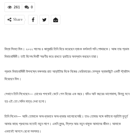
261
0
Share
বিদ্যা সিনহা মিম। ২০২২ সালের ৪ জানুয়ারি তিনি বিয়ে করেছেন ব্যাংক কর্মকর্তা সনি পোদ্দারকে। আজ তার প্রথম
বিবাহবার্ষিকী। তাই বিশেষ দিনটি স্মরণীয় করে রাখতে দুবাইয়ে অবস্থান করছেন তারা।
প্রথম বিবাহবার্ষিকী উপলক্ষ্যে মঙ্গলবার রাত আড়াইটার দিকে নিজের ভেরিফায়েড ফেসবুক অ্যাকাউন্টে একটি স্ট্যাটাস
দিয়েছেন মিম।
সেখানে তিনি লিখেছেন— চোখের পলকেই কেটে গেল বিয়ের এক বছর। যদিও আট বছরের ভালোবাসা, কিন্তু মনে
হয় এই তো সেদিন মাত্র দেখা হলো।
তিনি লিখেন— আমি তোমাকে অসংখ্যভাবে অসংখ্যবার ভালোবেসেছি। তাও তোমার সঙ্গে কাটানো প্রতিটা মুহূর্ত
আমার কাছে প্রথমের মতোই নতুন লাগে। এমনি সুন্দর, স্নিগ্ধ আর নতুন থাকুক আমাদের জীবন। আমাকে
এভাবেই আগলে রেখো সবসময়।