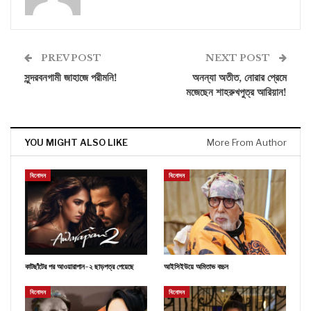
PREV POST
NEXT POST
সুন্দরবনগামী জাহাজে পরীমনি!
অনন্যা অতীত, নোরার প্রেমে
মজেছেন শাহরুখপুত্র আরিয়ান!
YOU MIGHT ALSO LIKE
More From Author
বিনোদন
বিনোদন
কাটছাঁটের পর আওয়ারাপান-২ ছাড়পত্র পেয়েছে
আইসিইউয়ে অমিতাভ বচ্চন
বিনোদন
বিনোদন