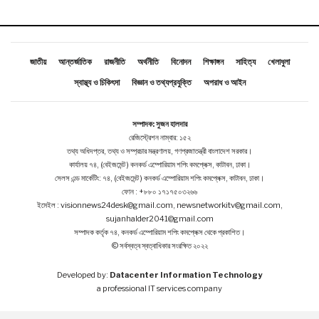
জাতীয়
আন্তর্জাতিক
রাজনীতি
অর্থনীতি
বিনোদন
শিক্ষাঙ্গন
সাহিত্য
খেলাধুলা
স্বাস্থ্য ও চিকিৎসা
বিজ্ঞান ও তথ্যপ্রযুক্তি
অপরাধ ও আইন
সম্পাদক: সুজন হালদার
রেজিস্ট্রেশন নাম্বার: ১৫২
তথ্য অধিদপ্তর, তথ্য ও সম্প্রচার মন্ত্রণালয়, গণপ্রজাতন্ত্রী বাংলাদেশ সরকার।
কার্যালয় ৭৪, (বেইজমেন্ট ) কনকর্ড এম্পোরিয়াম শপিং কমপ্লেক্স, কাটাবন, ঢাকা।
সেলস এন্ড মার্কেটিং: ৭৪, (বেইজমেন্ট ) কনকর্ড এম্পোরিয়াম শপিং কমপ্লেক্স, কাটাবন, ঢাকা।
ফোন : +৮৮০ ১৭১৭৫০৩২৬৬
ইমেইল : visionnews24desk@gmail.com, newsnetworkitv@gmail.com,
sujanhalder2041@gmail.com
সম্পাদক কর্তৃক ৭৪, কনকর্ড এম্পোরিয়াম শপিং কমপ্লেক্স থেকে প্রকাশিত।
© সর্বস্বত্ব স্বত্বাধিকার সংরক্ষিত ২০২২
Developed by:
Datacenter Information Technology
a professional IT services company