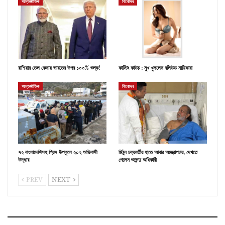
আন্তর্জাতিক
বিনোদন
রাশিয়ার তেল কেনায় ভারতের উপর ১০০% শুল্ক!
কাস্টিং কাউচ : মুখ খুললেন বলিউড নায়িকারা
আন্তর্জাতিক
বিনোদন
৭২ বাংলাদেশিসহ গ্রিস উপকূলে ২০২ অভিবাসী
মিঠুন চক্রবর্তীর হাতে আবার অস্ত্রোপচার, দেখতে
উদ্ধার
গেলেন শুভেন্দু অধিকারী
PREV
NEXT