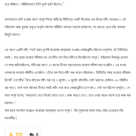
হয়ে যাচ্ছিল। শারীরিকভাবে তিনি খুবই দুর্বল ছিলেন।’
হাসপাতালে ভর্তি হওয়ার আগে অপূর্ব শিহাব শাহীনের নির্মিতব্য একটি সিনেমায় এক দিনের শুটিং করেছেন। এই
পরিচালক আজ বুধবার দুপুরে অপূর্বর সর্বশেষ শারীরিক অবস্থা প্রসঙ্গে জানালেন, গত রাতের চেয়ে তাঁর অবস্থা
কিছুটা ভালো।
এর আগে একটি শুটিং স্পটে দুজন কুশলী করোনায় আক্রান্ত হওয়ায় কোয়ারেন্টিনে ছিলেন অপূর্বসহ ওই ইউনিটের
সবাই। পরে দুবার করোনা পরীক্ষার পর নেগেটিভ ফল নিয়ে শুটিংয়ে ফিরেছিলেন অপূর্ব। পরিচালক মিজানুর রহমান
সে সময় জানিয়েছিলেন, শুটিংয়ের আগে ২৭ জনের টিমের প্রত্যেকের করোনা পরীক্ষা করা হয়েছিল। এর মধ্যে
একজনের করোনা পজিটিভ এসেছিল। তাঁকে বাদ দিয়ে শুটিং শুরু করেন পরিচালক। ইউনিটের সবার করোনা পরীক্ষার
রিপোর্ট ‘নেগেটিভ’ নিয়ে নাটকের শুটিং শুরু হয় ৭ জুলাই। ৮ জুলাই নাটকটির সেটে দুজনের কোভিড-১৯ পজিটিভ
ধরা পড়ে। সঙ্গে সঙ্গে নাটকের টিমের সবাই শুটিং বন্ধ করে কোয়ারেন্টিনে চলে যান। সেই দলে ছিলেন অপূর্বও। সে
সময় অপূর্ব বলেন, ‘বাস্তবতা মেনে নিয়েই চলতে হবে। কাজ করতে হবে। তবে এবার আরও সতর্ক হয়ে কাজ শুরু
করলাম।’
নানা রকম সতর্কতা সত্ত্বেও করোনায় আক্রান্ত হলেন অপূর্ব। তাঁর সুস্থতার জন্য সবার দোয়া চেয়েছেন তাঁর
সহকর্মীরা।
772
0