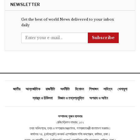
NEWSLETTER
Get the best of world News delivered to your inbox
daily
Subscribe
জাতীয়
আন্তর্জাতিক
রাজনীতি
অর্থনীতি
বিনোদন
শিক্ষাঙ্গন
সাহিত্য
খেলাধুলা
স্বাস্থ্য ও চিকিৎসা
বিজ্ঞান ও তথ্যপ্রযুক্তি
অপরাধ ও আইন
সম্পাদক: সুজন হালদার
রেজিস্ট্রেশন নাম্বার: ১৫২
তথ্য অধিদপ্তর, তথ্য ও সম্প্রচার মন্ত্রণালয়, গণপ্রজাতন্ত্রী বাংলাদেশ সরকার।
কার্যালয় ৭৪, (বেইজমেন্ট ) কনকর্ড এম্পোরিয়াম শপিং কমপ্লেক্স, কাটাবন, ঢাকা।