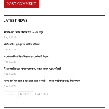
LATEST NEWS
রাশিয়ার তেল কেনায় ভারতের উপর ১০০% শুল্ক!
Aug 8, 2026
কাস্টিং কাউচ : মুখ খুললেন বলিউড নায়িকারা
Aug 8, 2026
৭২ বাংলাদেশিসহ গ্রিস উপকূলে ২০২ অভিবাসী উদ্ধার
Aug 8, 2026
মিঠুন চক্রবর্তীর হাতে আবার অস্ত্রোপচার, দেখতে গেলেন শুভেন্দু অধিকারী
Aug 7, 2026
সরকার ব্যর্থ বলে তাকে ৫ বছর যেতে দেবো না বলছি—এগুলো ফ্যাসিস্টের ভাষা: মির্জা ফখরুল
Aug 7, 2026
PREV
NEXT
1 of 2,947