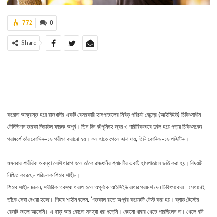
772
0
Share
করোনা আক্রান্ত হয়ে রাজধানীর একটি বেসরকারি হাসপাতালের নিবিড় পরিচর্যা কেন্দ্রে (আইসিইউ) চিকিৎসাধীন
টেলিভিশন তারকা জিয়াউল ফারুক অপূর্ব। তিন দিন কাঁপুনিসহ জ্বর ও শারীরিকভাবে দুর্বল হয়ে পড়ায় চিকিৎসকের
পরামর্শে তাঁর কোভিড-১৯ পরীক্ষা করানো হয়। ফল হাতে পেলে জানা যায়, তিনি কোভিড-১৯ পজিটিভ।
মঙ্গলবার শারীরিক অবস্থা বেশি খারাপ হলে তাঁকে রাজধানীর শ্যামলীর একটি হাসপাতালে ভর্তি করা হয়। বিষয়টি
নিশ্চিত করেছেন পরিচালক শিহাব শাহীন।
শিহাব শাহীন জানান, শারীরিক অবস্থা খারাপ হলে অপূর্বকে আইসিইউ রাখার পরামর্শ দেন চিকিৎসকেরা। সেখানেই
তাঁকে সেবা দেওয়া হচ্ছে। শিহাব শাহীন বলেন, ‘গতকাল রাতে অপূর্বর কয়েকটি টেস্ট করা হয়। ব্লাড টেস্টের
রেজাল্ট ভালো আসেনি। এ ছাড়া আর কোনো সমস্যা ধরা পড়েনি। কোনো খাবার খেতে পারছিলেন না। খেলে বমি