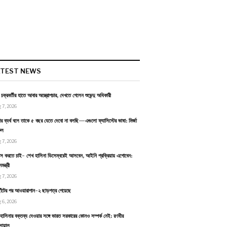
ATEST NEWS
ন চক্রবর্তীর হাতে আবার অস্ত্রোপচার, দেখতে গেলেন শুভেন্দু অধিকারী
 7, 2026
র ব্যর্থ বলে তাকে ৫ বছর যেতে দেবো না বলছি—এগুলো ফ্যাসিস্টের ভাষা: মির্জা
ুল
 7, 2026
বাস করতে চাই- শেখ হাসিনা ডিসেম্বরেই আসবেন, আইনি প্রক্রিয়ায় এগোবেন:
ন্ত্রী
 7, 2026
াঁটের পর আওয়ারাপান-২ ছাড়পত্র পেয়েছে
 6, 2026
হাসিনার বক্তব্য দেওয়ার সঙ্গে ভারত সরকারের কোনও সম্পর্ক নেই: রণধীর
োয়াল