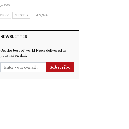
 4, 2026
PREV
NEXT
1 of 2,946
NEWSLETTER
Get the best of world News delivered to
your inbox daily
Subscribe