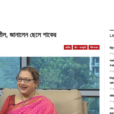
শীল, জানালেন ছেলে শাকের
L
জাতীয়
শিল্প - সংস্কৃতি
শীর্ষ সংবাদ
মিঠু
Aug
সরকা
ফখর
Aug
বিশ্
আইনম
Aug
কাটছ
Aug
শেখ 
জয়স