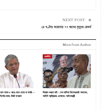
NEXT POST
২৪ ঘণ্টায় করোনায় ৭৭ জনের মৃত্যুর রেকর্ড
More From Author
রাজনীতি
্থ বলে তাকে ৫ বছর যেতে দেবো না বলছি—
বিশ্বাস করতে চাই- শেখ হাসিনা ডিসেম্বরেই আসবেন,
িস্টের ভাষা: মির্জা ফখরুল
আইনি প্রক্রিয়ায় এগোবেন: আইনমন্ত্রী