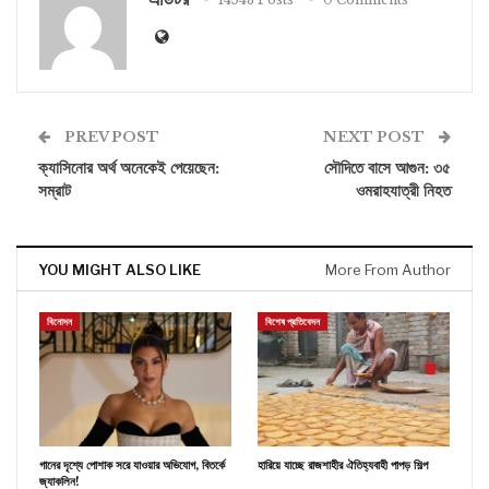
PREV POST
NEXT POST
ক্যাসিনোর অর্থ অনেকেই পেয়েছেন:
সৌদিতে বাসে আগুন: ৩৫
সম্রাট
ওমরাহযাত্রী নিহত
YOU MIGHT ALSO LIKE
More From Author
বিনোদন
বিশেষ প্রতিবেদন
গানের দৃশ্যে পোশাক সরে যাওয়ার অভিযোগ, বিতর্কে
হারিয়ে যাচ্ছে রাজশাহীর ঐতিহ্যবাহী পাপড় শিল্প
জ্যাকলিন!