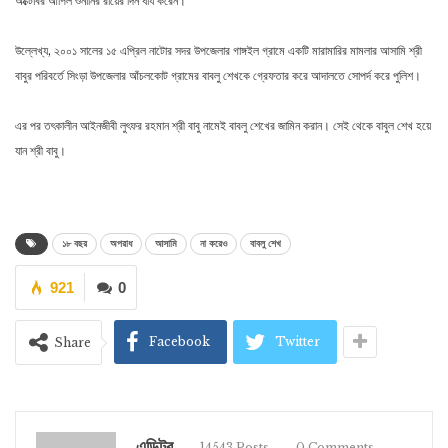
অক্টোবর আপিল শুনানির রায়ের দিন ধার্য করেন।
উল্লেখ্য, ২০০১ সালের ১৫ এপ্রিল নাটোর সদর উপজেলার গাঙ্গইল গ্রামে একটি মারামারির মামলার আসামি শ্রী
বাবুর পরিবর্তে সিংড়া উপজেলার আঁচলকোট গ্রামের বাবলু শেখকে গ্রেফতার করে আদালতে সোপর্দ করে পুলিশ।
এর পর তৎকালীন আইনজীবী লুৎফর রহমান শ্রী বাবু নামেই বাবলু শেখের জামিন করান। সেই থেকে বাবুল শেখ হয়ে
যান শ্রী বাবু।
১৮ বছর
অপরাধ
আসামি
না করেও
বাবলু শেখ
921
0
Facebook
Twitter
Share
এডিটর
14543 Posts
0 Comments