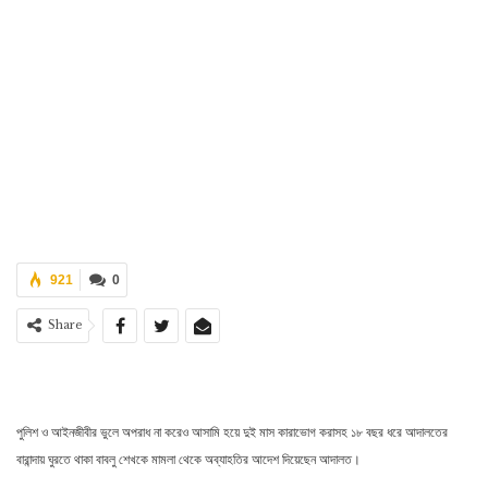
921
0
Share
পুলিশ ও আইনজীবীর ভুলে অপরাধ না করেও আসামি হয়ে দুই মাস কারাভোগ করাসহ ১৮ বছর ধরে আদালতের
বারান্দায় ঘুরতে থাকা বাবলু শেখকে মামলা থেকে অব্যাহতির আদেশ দিয়েছেন আদালত।