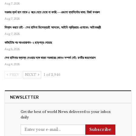
Aug 7, 2026
সরকার ব্যর্থ বলে তাকে ৫ বছর যেতে দেবো না বলছি—এগুলো ফ্যাসিস্টের ভাষা: মির্জা ফখরুল
Aug 7, 2026
বিশ্বাস করতে চাই- শেখ হাসিনা ডিসেম্বরেই আসবেন, আইনি প্রক্রিয়ায় এগোবেন: আইনমন্ত্রী
Aug 7, 2026
কাটছাঁটের পর আওয়ারাপান-২ ছাড়পত্র পেয়েছে
Aug 6, 2026
শেখ হাসিনার বক্তব্য দেওয়ার সঙ্গে ভারত সরকারের কোনও সম্পর্ক নেই: রণধীর জয়সোয়াল
Aug 4, 2026
PREV
NEXT
1 of 2,946
NEWSLETTER
Get the best of world News delivered to your inbox
daily
Subscribe