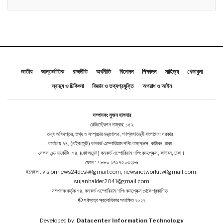
জাতীয়
আন্তর্জাতিক
রাজনীতি
অর্থনীতি
বিনোদন
শিক্ষাঙ্গন
সাহিত্য
খেলাধুলা
স্বাস্থ্য ও চিকিৎসা
বিজ্ঞান ও তথ্যপ্রযুক্তি
অপরাধ ও আইন
সম্পাদক: সুজন হালদার
রেজিস্ট্রেশন নাম্বার: ১৫২
তথ্য অধিদপ্তর, তথ্য ও সম্প্রচার মন্ত্রণালয়, গণপ্রজাতন্ত্রী বাংলাদেশ সরকার।
কার্যালয় ৭৪, (বেইজমেন্ট ) কনকর্ড এম্পোরিয়াম শপিং কমপ্লেক্স, কাটাবন, ঢাকা।
সেলস এন্ড মার্কেটিং: ৭৪, (বেইজমেন্ট ) কনকর্ড এম্পোরিয়াম শপিং কমপ্লেক্স, কাটাবন, ঢাকা।
ফোন : +৮৮০ ১৭১৭৫০৩২৬৬
ইমেইল : visionnews24desk@gmail.com, newsnetworkitv@gmail.com,
sujanhalder2041@gmail.com
সম্পাদক কর্তৃক ৭৪, কনকর্ড এম্পোরিয়াম শপিং কমপ্লেক্স থেকে প্রকাশিত।
© সর্বস্বত্ব স্বত্বাধিকার সংরক্ষিত ২০২২
Developed by:
Datacenter Information Technology