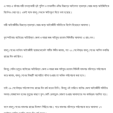
এ সময় এ ঘটনায় দায়ী তদন্তকারী দুই পুলিশ ও তৎকালীন ওসির বিরুদ্ধে আইনগত ব্যবস্থা নেয়ার জন্য আইজিপিকে
নির্দেশও দেয়া হয়। একই সঙ্গে বাবলু শেখকে ক্ষতিপূরণ দিতে বলা হয়েছে।
দায়ী আইনজীবীর বিরুদ্ধে ব্যবস্থা নেয়ার জন্য আইনজীবী সমিতিকে নির্দেশ দিয়েছেন আদালত।
বৃহস্পতিবার নাটোরের অতিরিক্ত জেলা ও দায়রা জজ সাইফুর রহমান সিদ্দিকীর আদালত এ রায় দেন।
বাবলু শেখের বর্তমান আইনজীবী অ্যাডভোকেট শামীম উদ্দীন জানান, গত ২২ সেপ্টেম্বর বাবলু শেখের আপিল শুনানির
রায়ের দিন ধার্য ছিল।
কিন্তু সেদিন দুপুরে নাটোরের অতিরিক্ত জেলা ও দায়রা জজ সাইফুর রহমান সিদ্দিকী মামলার নথিপত্র পর্যালোচনা
করে জানান, বাবলু শেখের বিষয়টি আলোচিত ঘটনা হওয়ায় তা অধিক পর্যালোচনা করা হবে।
তাই ২৯ সেপ্টেম্বর পর্যবেক্ষণসহ রায়ের দিন ধার্য করেন তিনি। কিন্তু ওই তারিখে নাটোর জেলা আইনজীবী সমিতির
সদস্য মোজাম্মেল হকের মৃত্যুর কারণে ফুল কোর্ট রেফারেন্স ঘোষণা হওয়ায় আদালতের সব কার্যক্রম স্থগিত হয়।
ফলে বাবলু শেখের মামলার রায়ের দিনক্ষণ পিছিয়ে যায়। পরে মামলার নথিপত্র পর্যালোচনা করে আদালত ১৭