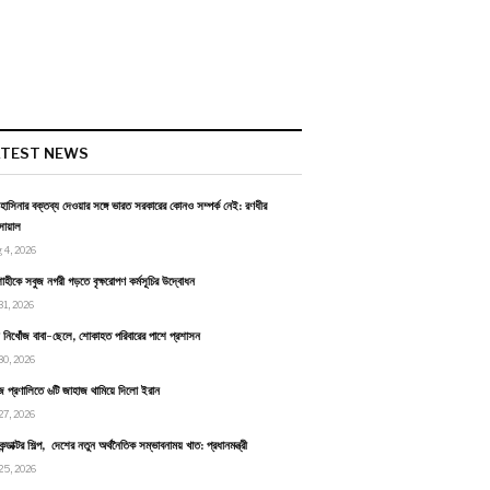
ATEST NEWS
হাসিনার বক্তব্য দেওয়ার সঙ্গে ভারত সরকারের কোনও সম্পর্ক নেই: রণধীর
োয়াল
 4, 2026
াহীকে সবুজ নগরী গড়তে বৃক্ষরোপণ কর্মসূচির উদ্বোধন
31, 2026
ায় নিখোঁজ বাবা-ছেলে, শোকাহত পরিবারের পাশে প্রশাসন
30, 2026
জ প্রণালিতে ৬টি জাহাজ থামিয়ে দিলো ইরান
27, 2026
কন্ডাক্টর শিল্প, দেশের নতুন অর্থনৈতিক সম্ভাবনাময় খাত: প্রধানমন্ত্রী
25, 2026