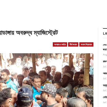
ডাঙ্গায় অবরুদ্ধ ম্যাজিস্ট্রেট
L
অপরাধ ও আইন
শীর্ষ সংবাদ
সংবাদ শিরোনাম
শেখ 
জয়স
Aug
রাজশ
Jul 
পদ্ম
Jul 
হরমু
Jul 
সেমি
Jul 