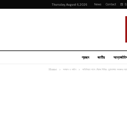
News
Contact
E
Thursday, August 6, 2026
প্রচ্ছদ
জাতীয়
আন্তর্জাতি
Home
অপরাধ ও আইন
অতিরিক্ত দামে পেঁয়াজ বিক্রি: চুয়াডাঙ্গায় অবরুদ্ধ ম্যা