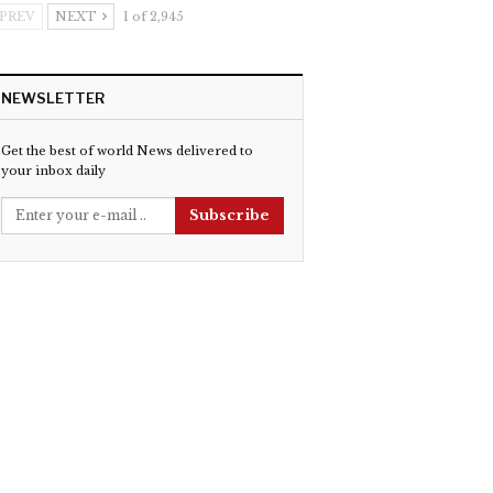
PREV
NEXT
1 of 2,945
NEWSLETTER
Get the best of world News delivered to
your inbox daily
Subscribe