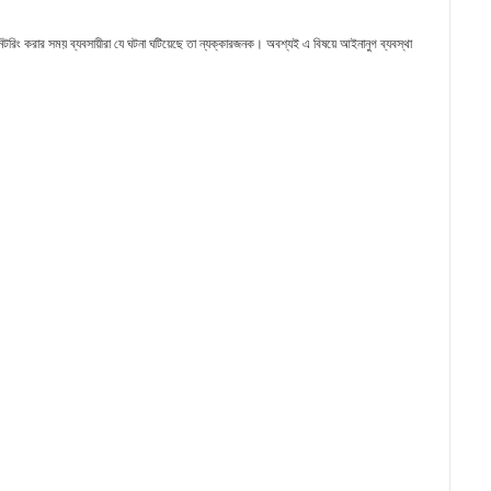
মনিটরিং করার সময় ব্যবসায়ীরা যে ঘটনা ঘটিয়েছে তা ন্যক্কারজনক। অবশ্যই এ বিষয়ে আইনানুগ ব্যবস্থা