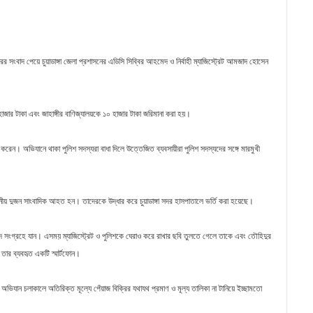
্রির সংবাদ পেয়ে চুয়াডাঙ্গা জেলা প্রশাসনের এডিসি সিব্বির আহমেদ ও নির্বাহী ম্যাজিস্ট্রেট আমজাদ হোসেন
াজার টাকা এবং জাহাঙ্গীর বাণিজ্যালয়কে ১০ হাজার টাকা জরিমানা করা হয়।
দ্ধ করেন। অভিযানে থাকা পুলিশ সদস্যরা বাধা দিলে উত্তেজিত ব্যবসায়ীরা পুলিশ সদস্যদের সঙ্গে মারমুখী
য় দুজন সাংবাদিক আহত হন। তাদেরকে উদ্ধার করে চুয়াডাঙ্গা সদর হাসপাতালে ভর্তি করা হয়েছে।
 সংগ্রহে যান। এসময় ম্যাজিস্ট্রেট ও পুলিশকে ঘেরাও করে রাখার ছবি তুলতে গেলে তাকে এবং তৌহিদুর
ার ব্যবহৃত একটি স্মার্টফোন।
, অভিযান চলাকালে অতিরিক্ত মূল্যে পেঁয়াজ বিক্রির যথাযথ প্রমাণ ও মূল্য তালিকা না টানিয়ে ইচ্ছামতো