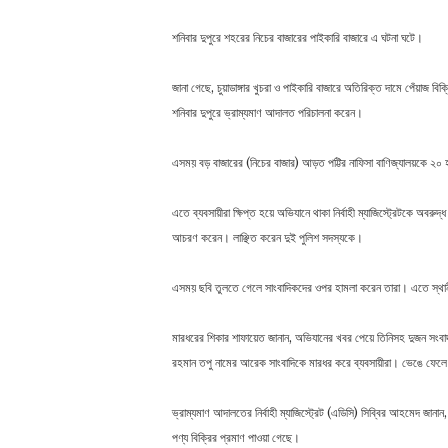
শনিবার দুপুরে শহরের নিচের বাজারের পাইকারি বাজারে এ ঘটনা ঘটে।
জানা গেছে, চুয়াডাঙ্গার খুচরা ও পাইকারি বাজারে অতিরিক্ত দামে পেঁয়াজ বিক
শনিবার দুপুরে ভ্রাম্যমাণ আদালত পরিচালনা করেন।
এসময় বড় বাজারের (নিচের বাজার) আড়ত পট্টির নাফিসা বাণিজ্যালয়কে ২০ হ
এতে ব্যবসায়ীরা ক্ষিপ্ত হয়ে অভিযানে থাকা নির্বাহী ম্যাজিস্ট্রেটকে অবরু
আচরণ করেন। লাঞ্ছিত করেন দুই পুলিশ সদস্যকে।
এসময় ছবি তুলতে গেলে সাংবাদিকদের ওপর হামলা করেন তারা। এতে স্থানী
মারধরের শিকার শাফায়েত জানান, অভিযানের খবর পেয়ে তিনিসহ দুজন সংবাদ
রহমান তপু নামের আরেক সাংবাদিকে মারধর করে ব্যবসায়ীরা। ভেঙে ফেলে ত
ভ্রাম্যমাণ আদালতের নির্বাহী ম্যাজিস্ট্রেট (এডিসি) সিব্বির আহমেদ জানান
পণ্য বিক্রির প্রমাণ পাওয়া গেছে।