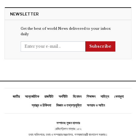
NEWSLETTER
Get the best of world News delivered to your inbox
daily
Subscribe
জাতীয়
আন্তর্জাতিক
রাজনীতি
অর্থনীতি
বিনোদন
শিক্ষাঙ্গন
সাহিত্য
খেলাধুলা
স্বাস্থ্য ও চিকিৎসা
বিজ্ঞান ও তথ্যপ্রযুক্তি
অপরাধ ও আইন
সম্পাদক: সুজন হালদার
রেজিস্ট্রেশন নাম্বার: ১৫২
তথ্য অধিদপ্তর, তথ্য ও সম্প্রচার মন্ত্রণালয়, গণপ্রজাতন্ত্রী বাংলাদেশ সরকার।