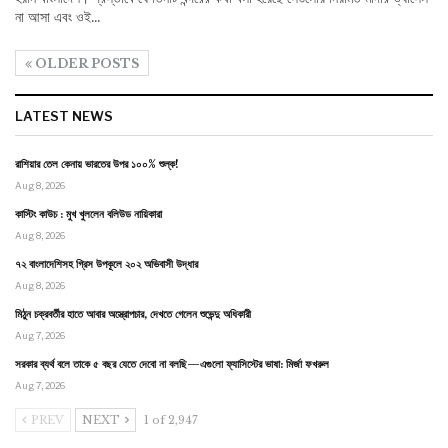
না আসা এবং ওই…
OLDER POSTS
LATEST NEWS
রাশিয়ার তেল কেনায় ভারতের উপর ১০০% শুল্ক!
Aug 8, 2026
কাস্টিং কাউচ : মুখ খুললেন বলিউড নায়িকারা
Aug 8, 2026
৭২ বাংলাদেশিসহ গ্রিস উপকূলে ২০২ অভিবাসী উদ্ধার
Aug 8, 2026
মিঠুন চক্রবর্তীর হাতে আবার অস্ত্রোপচার, দেখতে গেলেন শুভেন্দু অধিকারী
Aug 7, 2026
সরকার ব্যর্থ বলে তাকে ৫ বছর যেতে দেবো না বলছি—এগুলো ফ্যাসিস্টের ভাষা: মির্জা ফখরুল
Aug 7, 2026
PREV
NEXT
1 of 2,947