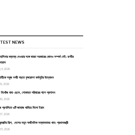
ATEST NEWS
হাসিনার বক্তব্য দেওয়ার সঙ্গে ভারত সরকারের কোনও সম্পর্ক নেই: রণধীর
োয়াল
 4, 2026
াহীকে সবুজ নগরী গড়তে বৃক্ষরোপণ কর্মসূচির উদ্বোধন
31, 2026
ায় নিখোঁজ বাবা-ছেলে, শোকাহত পরিবারের পাশে প্রশাসন
30, 2026
জ প্রণালিতে ৬টি জাহাজ থামিয়ে দিলো ইরান
27, 2026
কন্ডাক্টর শিল্প, দেশের নতুন অর্থনৈতিক সম্ভাবনাময় খাত: প্রধানমন্ত্রী
25, 2026