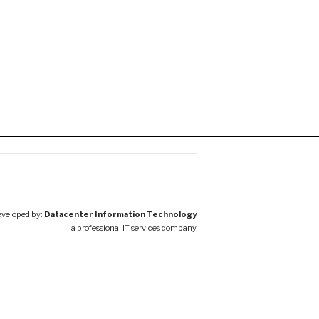
veloped by:
Datacenter Information Technology
a professional IT services company