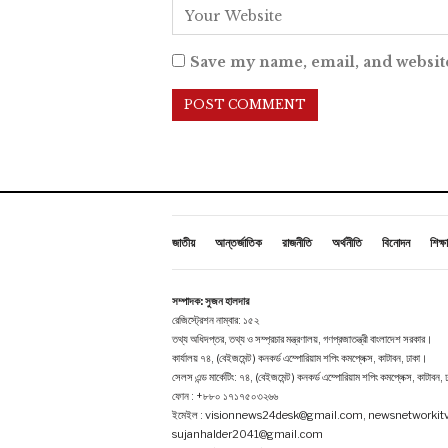
Save my name, email, and website
জাতীয়
আন্তর্জাতিক
রাজনীতি
অর্থনীতি
বিনোদন
শিক্ষা
সম্পাদক: সুজন হালদার
রেজিস্ট্রেশন নাম্বার: ১৫২
তথ্য অধিদপ্তর, তথ্য ও সম্প্রচার মন্ত্রণালয়, গণপ্রজাতন্ত্রী বাংলাদেশ সরকার।
কার্যালয় ৭৪, (বেইজমেন্ট ) কনকর্ড এম্পোরিয়াম শপিং কমপ্লেক্স, কাটাবন, ঢাকা।
সেলস এন্ড মার্কেটিং: ৭৪, (বেইজমেন্ট ) কনকর্ড এম্পোরিয়াম শপিং কমপ্লেক্স, কাটাবন,
ফোন : +৮৮০ ১৭১৭৫০৩২৬৬
ইমেইল : visionnews24desk@gmail.com, newsnetworki
sujanhalder2041@gmail.com