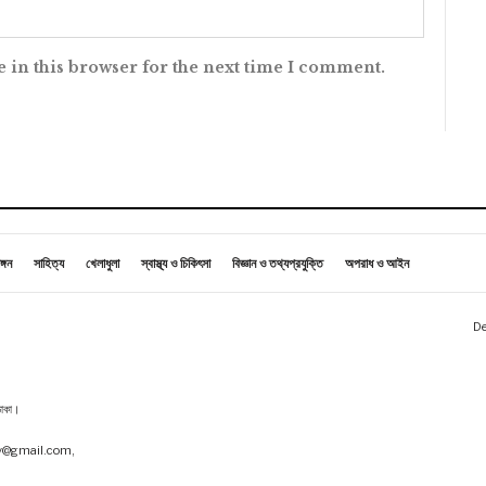
 in this browser for the next time I comment.
ঙ্গন
সাহিত্য
খেলাধুলা
স্বাস্থ্য ও চিকিৎসা
বিজ্ঞান ও তথ্যপ্রযুক্তি
অপরাধ ও আইন
De
 ঢাকা।
tv@gmail.com,