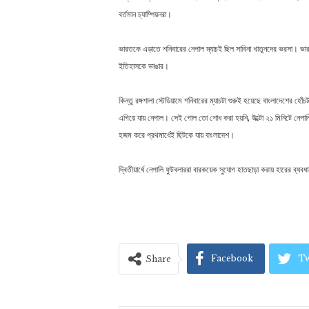
বর্তমান চ্যাম্পিয়নরা।
ভারতকে এড়াতে শনিবারের নেপাল ম্যাচই ছিল সাবিনা খাতুনদের ভরসা। ভা
ইতিহাসকে ভাঙার।
কিন্তু রঙ্গশালা স্টেডিয়ামে শনিবারের ম্যাচটা শুরুই হয়েছে বাংলাদেশের 
এগিয়ে যায় নেপাল। সেই গোল তো শোধ করা হয়নি, উল্টো ২১ মিনিটে নেপালি
হজম করে প্রথমার্ধেই ছিটকে যায় বাংলাদেশ।
দ্বিতীয়ার্ধে নেপালি ফুটবলাররা বারকয়েক সুযোগ হাতছাড়া করায় হারের ব্যব
Facebook
Tw
Share