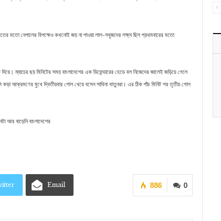
রতের মতো নেপালের বিপক্ষেও কখনোই জয় না পাওয়া লাল-সবুজদের লক্ষ্য ছিল প্রথমবারের মতো
হোঁচট দিয়ে। ম্যাচের ছয় মিনিটের সময় বাংলাদেশের এক ডিফেন্ডারের হেডে বল নিজেদের জালেই জড়িয়ে গেলে
 কড়া আক্রমণের মুখে দ্বিতীয়বার গোল খেয়ে বসেন সাবিনা খাতুনরা। এর ঠিক পাঁচ মিনিট পর তৃতীয় গোল
ধানটা আর বাড়েনি বাংলাদেশের
itter
Email
886
0