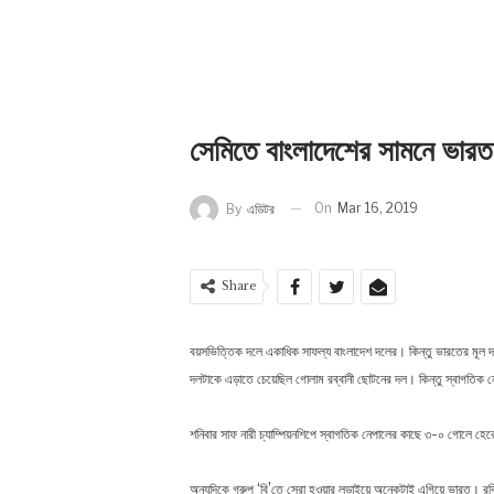
সেমিতে বাংলাদেশের সামনে ভারত
On
Mar 16, 2019
By
এডিটর
Share
বয়সভিত্তিক দলে একাধিক সাফল্য বাংলাদেশ দলের। কিন্তু ভারতের মূল 
দলটাকে এড়াতে চেয়েছিল গোলাম রব্বানী ছোটনের দল। কিন্তু স্বাগতিক 
শনিবার সাফ নারী চ্যাম্পিয়নশিপে স্বাগতিক নেপালের কাছে ৩-০ গোলে হের
অন্যদিকে গ্রুপ ‘বি’তে সেরা হওয়ার লড়াইয়ে অনেকটাই এগিয়ে ভারত। রবিবা