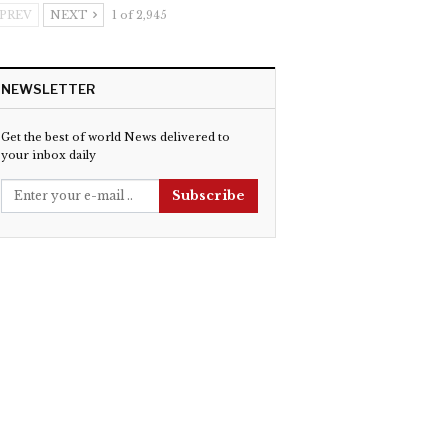
PREV
NEXT
1 of 2,945
NEWSLETTER
Get the best of world News delivered to
your inbox daily
Subscribe