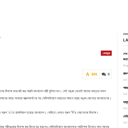
L
খেলাধুলা
শেখ 
জয়স
Aug
রাজশ
886
0
Jul 
পদ্ম
দলের বিপক্ষে কখনোই জয় পায়নি বাংলাদেশ নারী ফুটবল দল। সেই শঙ্কা থেকেই সাফের সবচেয়ে সফল
Jul 
নেপালের কাছে অসহায় আত্মসমর্পণের পর সেমিফাইনালে ভারতের সামনে পড়ার শঙ্কা জেগেছে বাংলাদেশের।
হরমু
Jul 
ে গ্রুপ ‘এ’তে রানার্সআপ হয়েছে বাংলাদেশ। সেমিতে খেলবে গ্রুপ ‘বি’র সেরা দলের বিপক্ষে।
সেমি
Jul 
র শ্রীলঙ্কার বিপক্ষে জয় কিংবা ড্র করলেও সেমিফাইনালে বাংলাদেশকে প্রতিপক্ষ হিসেবে পাবে সাফের