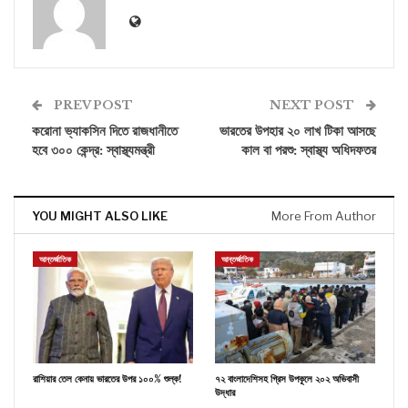
PREV POST
NEXT POST
করোনা ভ্যাকসিন দিতে রাজধানীতে
ভারতের উপহার ২০ লাখ টিকা আসছে
হবে ৩০০ কেন্দ্র: স্বাস্থ্যমন্ত্রী
কাল বা পরশু: স্বাস্থ্য অধিদফতর
YOU MIGHT ALSO LIKE
More From Author
আন্তর্জাতিক
আন্তর্জাতিক
রাশিয়ার তেল কেনায় ভারতের উপর ১০০% শুল্ক!
৭২ বাংলাদেশিসহ গ্রিস উপকূলে ২০২ অভিবাসী
উদ্ধার