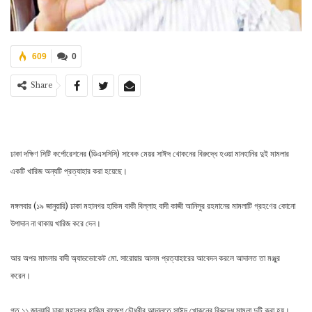
609
0
Share
ঢাকা দক্ষিণ সিটি কর্পোরেশনের (ডিএসসিসি) সাবেক মেয়র সাঈদ খোকনের বিরুদ্ধে হওয়া মানহানির দুই মামলার
একটি খারিজ অন্যটি প্রত্যাহার করা হয়েছে।
মঙ্গলবার (১৯ জানুয়ারি) ঢাকা মহানগর হাকিম বাকী বিল্লাহ বাদী কাজী আনিসুর রহমানের মামলাটি গ্রহণের কোনো
উপাদান না থাকায় খারিজ করে দেন।
আর অপর মামলার বাদী অ্যাডভোকেট মো. সারোয়ার আলম প্রত্যাহারের আবেদন করলে আদালত তা মঞ্জুর
করেন।
গত ১১ জানুয়ারি ঢাকা মহানগর হাকিম রাজেশ চৌধুরীর আদালতে সাঈদ খোকনের বিরুদ্ধে মামলা দুটি করা হয়।