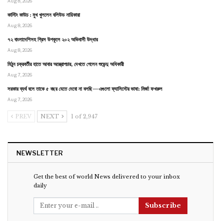
Aug 8, 2026
কাস্টিং কাউচ : মুখ খুললেন বলিউড নায়িকারা
Aug 8, 2026
৭২ বাংলাদেশিসহ গ্রিস উপকূলে ২০২ অভিবাসী উদ্ধার
Aug 8, 2026
মিঠুন চক্রবর্তীর হাতে আবার অস্ত্রোপচার, দেখতে গেলেন শুভেন্দু অধিকারী
Aug 7, 2026
সরকার ব্যর্থ বলে তাকে ৫ বছর যেতে দেবো না বলছি—এগুলো ফ্যাসিস্টের ভাষা: মির্জা ফখরুল
Aug 7, 2026
PREV
NEXT
1 of 2,947
NEWSLETTER
Get the best of world News delivered to your inbox
daily
Subscribe