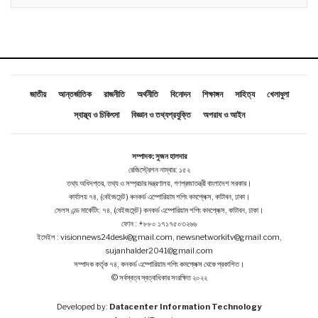
জাতীয়
আন্তর্জাতিক
রাজনীতি
অর্থনীতি
বিনোদন
শিক্ষাঙ্গন
সাহিত্য
খেলাধুলা
স্বাস্থ্য ও চিকিৎসা
বিজ্ঞান ও তথ্যপ্রযুক্তি
অপরাধ ও আইন
সম্পাদক: সুজন হালদার
রেজিস্ট্রেশন নাম্বার: ১৫২
তথ্য অধিদপ্তর, তথ্য ও সম্প্রচার মন্ত্রণালয়, গণপ্রজাতন্ত্রী বাংলাদেশ সরকার।
কার্যালয় ৭৪, (বেইজমেন্ট ) কনকর্ড এম্পোরিয়াম শপিং কমপ্লেক্স, কাটাবন, ঢাকা।
সেলস এন্ড মার্কেটিং: ৭৪, (বেইজমেন্ট ) কনকর্ড এম্পোরিয়াম শপিং কমপ্লেক্স, কাটাবন, ঢাকা।
ফোন : +৮৮০ ১৭১৭৫০৩২৬৬
ইমেইল : visionnews24desk@gmail.com, newsnetworkitv@gmail.com,
sujanhalder2041@gmail.com
সম্পাদক কর্তৃক ৭৪, কনকর্ড এম্পোরিয়াম শপিং কমপ্লেক্স থেকে প্রকাশিত।
© সর্বস্বত্ব স্বত্বাধিকার সংরক্ষিত ২০২২
Developed by:
Datacenter Information Technology