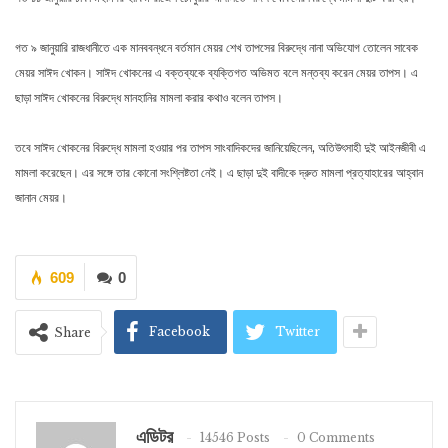
গত ৯ জানুয়ারি রাজধানীতে এক মানববন্ধনে বর্তমান মেয়র শেখ তাপসের বিরুদ্ধে নানা অভিযোগ তোলেন সাবেক
মেয়র সাঈদ খোকন। সাঈদ খোকনের এ বক্তব্যকে ব্যক্তিগত অভিমত বলে মন্তব্য করেন মেয়র তাপস। এ
ছাড়া সাঈদ খোকনের বিরুদ্ধে মানহানির মামলা করার কথাও বলেন তাপস।
তবে সাঈদ খোকনের বিরুদ্ধে মামলা হওয়ার পর তাপস সাংবাদিকদের জানিয়েছিলেন, অতিউৎসাহী দুই আইনজীবী এ
মামলা করেছেন। এর সঙ্গে তার কোনো সংশ্লিষ্টতা নেই। এ ছাড়া দুই বাদীকে দ্রুত মামলা প্রত্যাহারের আহ্বান
জানান মেয়র।
609
0
Facebook
Twitter
Share
এডিটর
14546 Posts
0 Comments