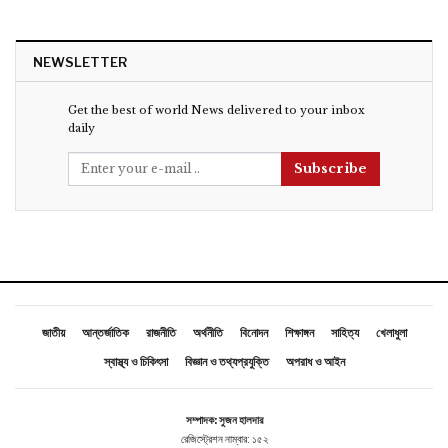
NEWSLETTER
Get the best of world News delivered to your inbox
daily
Subscribe
জাতীয়
আন্তর্জাতিক
রাজনীতি
অর্থনীতি
বিনোদন
শিক্ষাঙ্গন
সাহিত্য
খেলাধুলা
স্বাস্থ্য ও চিকিৎসা
বিজ্ঞান ও তথ্যপ্রযুক্তি
অপরাধ ও আইন
সম্পাদক: সুজন হালদার
রেজিস্ট্রেশন নাম্বার: ১৫২