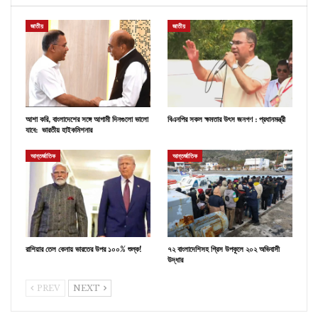
জাতীয়
জাতীয়
আশা করি, বাংলাদেশের সঙ্গে আগামী দিনগুলো ভালো
বিএনপির সকল ক্ষমতার উৎস জনগণ : প্রধানমন্ত্রী
যাবে: ভারতীয় হাইকমিশনার
আন্তর্জাতিক
আন্তর্জাতিক
রাশিয়ার তেল কেনায় ভারতের উপর ১০০% শুল্ক!
৭২ বাংলাদেশিসহ গ্রিস উপকূলে ২০২ অভিবাসী
উদ্ধার
PREV
NEXT