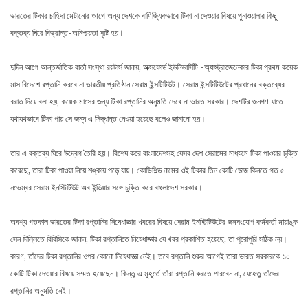
ভারতের টিকার চাহিদা মেটানোর আগে অন্য দেশকে বাণিজ্যিকভাবে টিকা না দেওয়ার বিষয়ে পুনাওয়ালার কিছু
বক্তব্য ঘিরে বিভ্রান্ত-অনিশ্চয়তা সৃষ্টি হয়।
দুদিন আগে আন্তর্জাতিক বার্তা সংস্থা রয়টার্স জানায়, অক্সফোর্ড ইউনিভার্সিটি -অ্যাস্ট্রাজেনেকার টিকা প্রথম কয়েক
মাস বিদেশে রপ্তানি করবে না ভারতীয় প্রতিষ্ঠান সেরাম ইন্সটিটিউট। সেরাম ইন্সটিটিউটের প্রধানের বক্তব্যের
বরাত দিয়ে বলা হয়, কয়েক মাসের জন্য টিকা রপ্তানির অনুমতি দেবে না ভারত সরকার। দেশটির জনগণ যাতে
যথাযথভাবে টিকা পায় সে জন্য এ সিদ্ধান্ত নেওয়া হয়েছে বলেও জানানো হয়।
তার এ বক্তব্য ঘিরে উদ্বেগ তৈরি হয়। বিশেষ করে বাংলাদেশসহ যেসব দেশ সেরামের মাধ্যমে টিকা পাওয়ার চুক্তি
করেছে, তারা টিকা পাওয়া নিয়ে শঙ্কায় পড়ে যায়। কোভিশিল্ড নামের ওই টিকার তিন কোটি ডোজ কিনতে গত ৫
নভেম্বর সেরাম ইনস্টিটিউট অব ইন্ডিয়ার সঙ্গে চুক্তি করে বাংলাদেশ সরকার।
অবশ্য গতকাল ভারতের টিকা রপ্তানির নিষেধাজ্ঞার খবরের বিষয়ে সেরাম ইনস্টিটিউটের জনসংযোগ কর্মকর্তা মায়াঙ্ক
সেন দিল্লিতে বিবিসিকে জানান, টিকা রপ্তানিতে নিষেধাজ্ঞার যে খবর প্রকাশিত হয়েছে, তা পুরোপুরি সঠিক নয়।
কারণ, তাঁদের টিকা রপ্তানির ওপর কোনো নিষেধাজ্ঞা নেই। তবে রপ্তানি শুরুর আগেই তারা ভারত সরকারকে ১০
কোটি টিকা দেওয়ার বিষয়ে সম্মত হয়েছেন। কিন্তু এ মুহূর্তে তাঁরা রপ্তানি করতে পারবেন না, যেহেতু তাঁদের
রপ্তানির অনুমতি নেই।