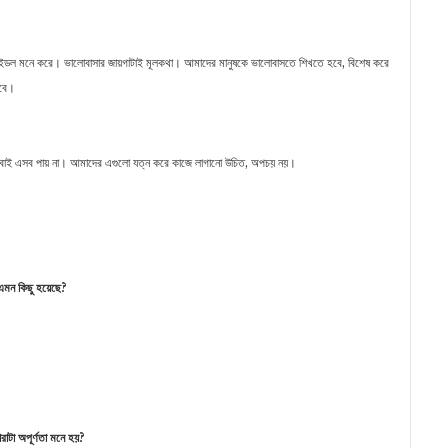
ইডল মনে করে। ভালোবাসার জায়গাটাই মূলকথা। আমাদের মানুষকে ভালোবাসতে শিখতে হবে, বিশেষ করে
হবে।
 সবাই এসব পায় না। আমাদের এগুলো যত্ন করে কাজে লাগানো উচিত, অপচয় নয়।
এমন
কিছু
হয়েছে
?
ারাটা
অপূর্ণতা
মনে
হয়
?