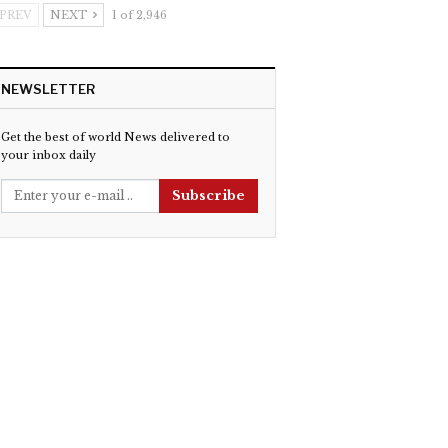
PREV
NEXT
1 of 2,946
NEWSLETTER
Get the best of world News delivered to
your inbox daily
Subscribe