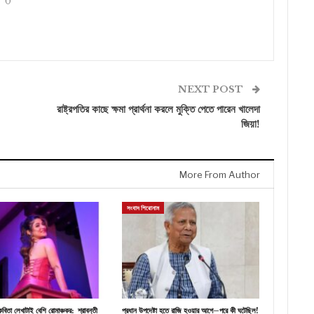
0
NEXT POST
রাষ্ট্রপতির কাছে ক্ষমা প্রার্থনা করলে মুক্তি পেতে পারেন খালেদা
জিয়া!
More From Author
সংবাদ শিরোনাম
বিতা লেখাটাই বেশি রোমাঞ্চকর: শ্রাবন্তী
প্রধান উপদেষ্টা হতে রাজি হওয়ার আগে–পরে কী ঘটেছিল!