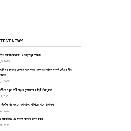
ATEST NEWS
াঁটের পর আওয়ারাপান-২ ছাড়পত্র পেয়েছে
 6, 2026
হাসিনার বক্তব্য দেওয়ার সঙ্গে ভারত সরকারের কোনও সম্পর্ক নেই: রণধীর
োয়াল
 4, 2026
াহীকে সবুজ নগরী গড়তে বৃক্ষরোপণ কর্মসূচির উদ্বোধন
31, 2026
ায় নিখোঁজ বাবা-ছেলে, শোকাহত পরিবারের পাশে প্রশাসন
30, 2026
জ প্রণালিতে ৬টি জাহাজ থামিয়ে দিলো ইরান
27, 2026