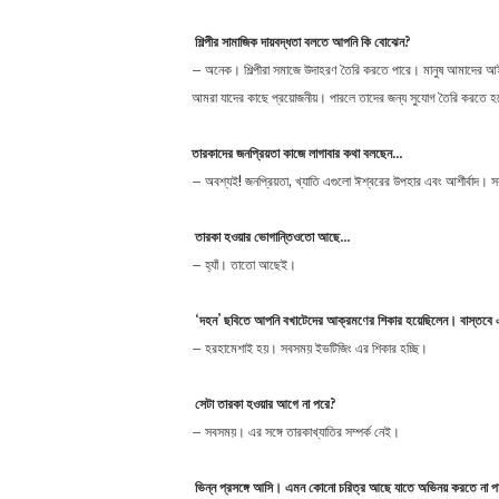
শিল্পীর
সামাজিক
দায়বদ্ধতা
বলতে
আপনি
কি
বোঝেন
?
– অনেক। শিল্পীরা সমাজে উদাহরণ তৈরি করতে পারে। মানুষ আমাদের আ
আমরা যাদের কাছে প্রয়োজনীয়। পারলে তাদের জন্য সুযোগ তৈরি করতে 
তারকাদের
জনপ্রিয়তা
কাজে
লাগাবার
কথা
বলছেন
…
– অবশ্যই! জনপ্রিয়তা, খ্যাতি এগুলো ঈশ্বরের উপহার এবং আশীর্বাদ।
তারকা
হওয়ার
ভোগান্তিওতো
আছে
…
– হ্যাঁ। তাতো আছেই।
‘
দহন
’
ছবিতে
আপনি
বখাটেদের
আক্রমণের
শিকার
হয়েছিলেন
।
বাস্তবে
– হরহামেশাই হয়। সবসময় ইভটিজিং এর শিকার হচ্ছি।
সেটা
তারকা
হওয়ার
আগে
না
পরে
?
– সবসময়। এর সঙ্গে তারকাখ্যাতির সম্পর্ক নেই।
ভিন্ন
প্রসঙ্গে
আসি
।
এমন
কোনো
চরিত্র
আছে
যাতে
অভিনয়
করতে
না
প