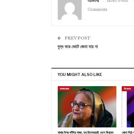
এডিটর
14540 Posts
Comments
PREV POST
যুদ্ধ করে ভোটে জেতা যায় না
YOU MIGHT ALSO LIKE
সাক্ষাতকার
বিনোদন
মাথার উপর ফাঁসির সাজা, তবু ডিসেম্বরেই দেশে ফিরবেন
খোলা পিঠে ক