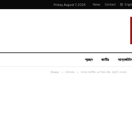
News
Contact
Engl
Friday, August 7, 2026
প্রচ্ছদ
জাতীয়
আন্তর্জাতি
Home
সাক্ষাতকার
সবসময় ইভটিজিং এর শিকার হচ্ছি: ঋতুপর্ণা সেনগুপ্ত