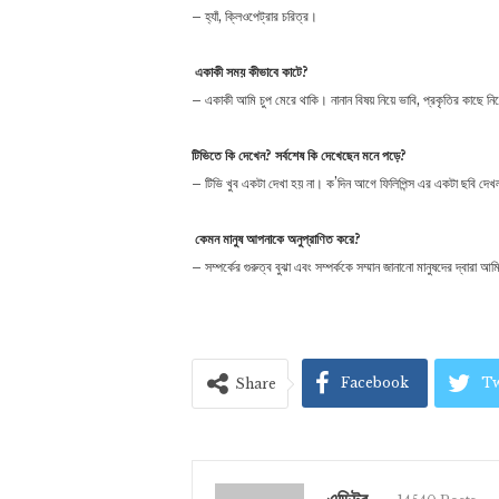
– হ্যাঁ, ক্লিওপেট্রার চরিত্র।
একাকী
সময়
কীভাবে
কাটে
?
– একাকী আমি চুপ মেরে থাকি। নানান বিষয় নিয়ে ভাবি, প্রকৃতির কাছে ন
টিভিতে
কি
দেখেন
?
সর্বশেষ
কি
দেখেছেন
মনে
পড়ে
?
– টিভি খুব একটা দেখা হয় না। ক’দিন আগে ফিলিপিন্স এর একটা ছবি দেখলা
কেমন
মানুষ
আপনাকে
অনুপ্রাণিত
করে
?
– সম্পর্কের গুরুত্ব বুঝা এবং সম্পর্ককে সম্মান জানানো মানুষদের দ্বারা 
Facebook
Tw
Share