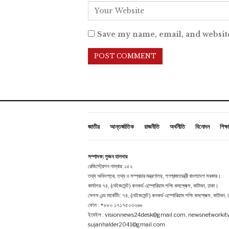
Save my name, email, and website
জাতীয়
আন্তর্জাতিক
রাজনীতি
অর্থনীতি
বিনোদন
শিক্ষা
সম্পাদক: সুজন হালদার
রেজিস্ট্রেশন নাম্বার: ১৫২
তথ্য অধিদপ্তর, তথ্য ও সম্প্রচার মন্ত্রণালয়, গণপ্রজাতন্ত্রী বাংলাদেশ সরকার।
কার্যালয় ৭৪, (বেইজমেন্ট ) কনকর্ড এম্পোরিয়াম শপিং কমপ্লেক্স, কাটাবন, ঢাকা।
সেলস এন্ড মার্কেটিং: ৭৪, (বেইজমেন্ট ) কনকর্ড এম্পোরিয়াম শপিং কমপ্লেক্স, কাটাবন,
ফোন : +৮৮০ ১৭১৭৫০৩২৬৬
ইমেইল : visionnews24desk@gmail.com, newsnetworki
sujanhalder2041@gmail.com