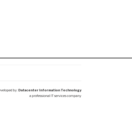
veloped by:
Datacenter Information Technology
a professional IT services company