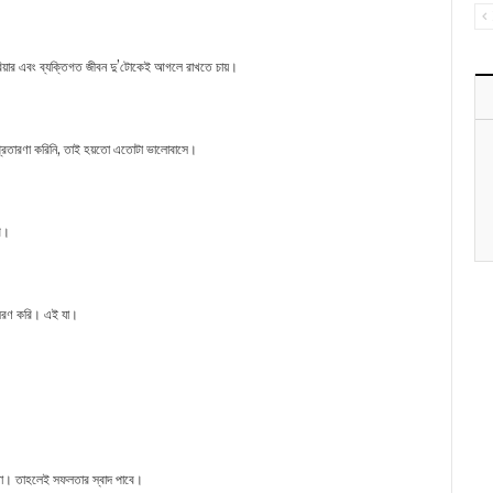
রিয়ার এবং ব্যক্তিগত জীবন দু’টোকেই আগলে রাখতে চায়।
ে প্রতারণা করিনি, তাই হয়তো এতোটা ভালোবাসে।
রি।
ুসরণ করি। এই যা।
শেখো। তাহলেই সফলতার স্বাদ পাবে।