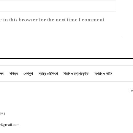
 in this browser for the next time I comment.
ঙ্গন
সাহিত্য
খেলাধুলা
স্বাস্থ্য ও চিকিৎসা
বিজ্ঞান ও তথ্যপ্রযুক্তি
অপরাধ ও আইন
De
 ঢাকা।
tv@gmail.com,