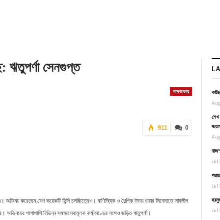
 ঋতুপর্ণা সেনগুপ্ত
L
সাক্ষাতকার
কাটছ
Aug
শেখ 
জয়স
911
0
Aug
রাজশ
Jul 
পদ্ম
Jul 
হরমু
। অভিনয় করেছেন বেশ কয়েকটি হিন্দি চলচ্চিত্রেও। বাণিজ্যিক ও শৈল্পিক উভয় ধারার সিনেমাতে সাবলীল
Jul 
। অভিনয়ের পাশাপাশি বিভিন্ন সমাজসেবামূলক কর্মকাণ্ডের সঙ্গেও জড়িত ঋতুপর্ণা।