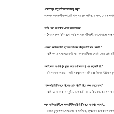
একবাক্যে
ঋতুপর্ণাকে
নিয়ে
কিছু
বলুন
?
-একজন সংবেদনশীল-আবেগি মানুষ যার জন্ম অভিনয়ের জন্য, যে তার ক্যা
দর্শক
কেন
আপনাকে
এতো
ভালোবাসে
?
– (স্বভাবসুলভ মিষ্টি হেসে) আমি সৎ এবং পরিশ্রমী, কখনো তাদের সঙ্গ
একজন
অভিনয়শিল্পী
হিসেবে
আপনার
শক্তিশালী
দিক
কোনটি
?
– আমি কখনো হাল ছেড়ে দেই না। সবসময় নিজের সেরাটা দেয়ার চেষ্টা ক
সবাই
বলে
আপনি
খুব
সুন্দর
করে
কথা
বলেন
।
এর
রহস্যটা
কি
?
– এটা আসলে সহজাত। আমি মন খুলে কথা বলি এবং নিজস্ব স্টাইল অন
অভিনয়শিল্পী
হিসেবে
নিজের
কোন
দিকটি
নিয়ে
কাজ
করতে
চান
?
– আমি ভালো বাইক বা স্কুটি চালাতে জানি না। এ নিয়ে কাজ করতে হবে।
নতুন
অভিনয়শিল্পীদের
জন্য
সিনিয়র
শিল্পী
হিসেবে
আপনার
পরামর্শ
…
– কখনো যুদ্ধক্ষেত্র ছেড়ে যেও না, ধৈর্য ধরো, ব্যর্থতাকে বরণ করতে 