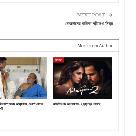
NEXT POST
ফেরদৌসের নায়িকা শ্রীলেখা মিত্র
More From Author
বিনোদন
র্তীর হাতে আবার অস্ত্রোপচার, দেখতে গেলেন
কাটছাঁটের পর আওয়ারাপান-২ ছাড়পত্র পেয়েছে
কারী