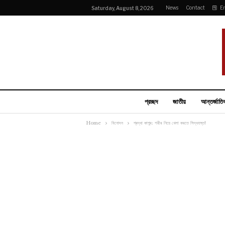
News
Contact
E
Saturday, August 8, 2026
প্রচ্ছদ
জাতীয়
আন্তর্জাতি
Home
বিনোদন
শ্রদ্ধা কাপুর: শরীর নিয়ে খেলা করতে সিদ্ধহস্ত!