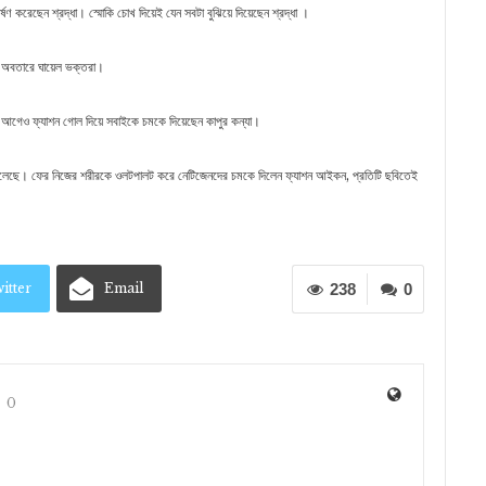
র্ষণ করেছেন শ্রদ্ধা। স্মোকি চোখ দিয়েই যেন সবটা বুঝিয়ে দিয়েছেন শ্রদ্ধা ।
ণ অবতারে ঘায়েল ভক্তরা।
 এর আগেও ফ্যাশন গোল দিয়ে সবাইকে চমকে দিয়েছেন কাপুর কন্যা।
 মিলেছে। ফের নিজের শরীরকে ওলটপালট করে নেটিজেনদের চমকে দিলেন ফ্যাশন আইকন, প্রতিটি ছবিতেই
itter
Email
238
0
0