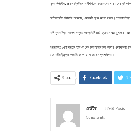
ন্যুড লিপস্টিক, চোখে গ্লিটারস আইশ্যাডো-তেচোখের ভাষায় যেন দৃষ্টি আক
অভিনেত্রীর স্টাইলিশ অবতার, মোহময়ী লুকে আগুন ঝরছে। শ্রদ্ধার উষ্
বলি ফ্যাশনিস্তা শ্রদ্ধা কাপুর যেন প্রতিনিয়তই ফ্যাশনে ঝড় তুলছেন।
শরীর নিয়ে খেলা করতে তিনি যে বেশ সিদ্ধহস্ত তার প্রমাণ একাধিকবার
যেন শরীর উন্মুক্ত করে নিজেকে মেলে ধরছেন ফ্যাশনিস্তা।
Facebook
Tw
Share
এডিটর
14546 Posts
Comments