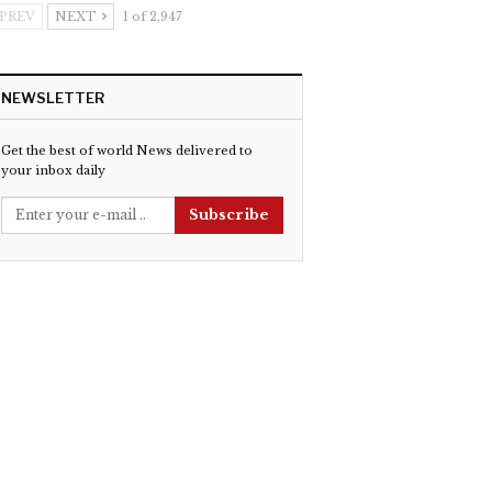
PREV
NEXT
1 of 2,947
NEWSLETTER
Get the best of world News delivered to
your inbox daily
Subscribe