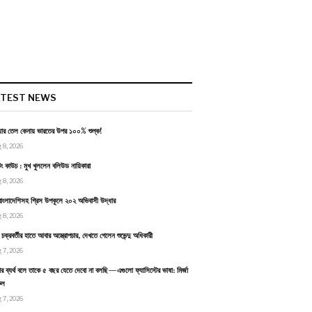
ATEST NEWS
য়ার তেল কেনায় ভারতের উপর ১০০% শুল্ক!
 8, 2026
টিং কাউচ : মুখ খুললেন বলিউড নায়িকারা
 8, 2026
াংলাদেশিসহ গ্রিস উপকূলে ২০২ অভিবাসী উদ্ধার
 8, 2026
ন চক্রবর্তীর হাতে আবার অস্ত্রোপচার, দেখতে গেলেন শুভেন্দু অধিকারী
 7, 2026
র ব্যর্থ বলে তাকে ৫ বছর যেতে দেবো না বলছি—এগুলো ফ্যাসিস্টের ভাষা: মির্জা
ুল
 7, 2026