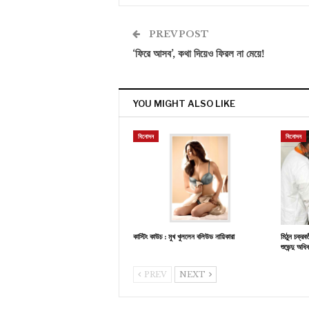
PREV POST
‘ফিরে আসব’, কথা দিয়েও ফিরল না মেয়ে!
YOU MIGHT ALSO LIKE
বিনোদন
বিনোদন
কাস্টিং কাউচ : মুখ খুললেন বলিউড নায়িকারা
মিঠুন চক্রব
শুভেন্দু অধি
PREV
NEXT