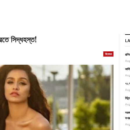
করতে সিদ্ধহস্ত!
L
বিনোদন
রাশি
Aug
কাস্
Aug
৭২ ব
Aug
মিঠু
Aug
সরকা
ফখর
Aug