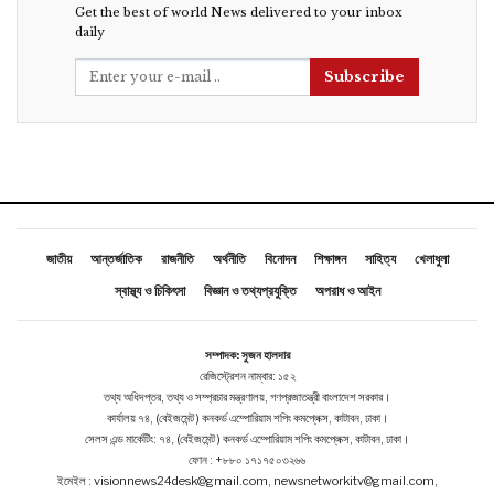
Get the best of world News delivered to your inbox
daily
Subscribe
জাতীয়
আন্তর্জাতিক
রাজনীতি
অর্থনীতি
বিনোদন
শিক্ষাঙ্গন
সাহিত্য
খেলাধুলা
স্বাস্থ্য ও চিকিৎসা
বিজ্ঞান ও তথ্যপ্রযুক্তি
অপরাধ ও আইন
সম্পাদক: সুজন হালদার
রেজিস্ট্রেশন নাম্বার: ১৫২
তথ্য অধিদপ্তর, তথ্য ও সম্প্রচার মন্ত্রণালয়, গণপ্রজাতন্ত্রী বাংলাদেশ সরকার।
কার্যালয় ৭৪, (বেইজমেন্ট ) কনকর্ড এম্পোরিয়াম শপিং কমপ্লেক্স, কাটাবন, ঢাকা।
সেলস এন্ড মার্কেটিং: ৭৪, (বেইজমেন্ট ) কনকর্ড এম্পোরিয়াম শপিং কমপ্লেক্স, কাটাবন, ঢাকা।
ফোন : +৮৮০ ১৭১৭৫০৩২৬৬
ইমেইল : visionnews24desk@gmail.com, newsnetworkitv@gmail.com,