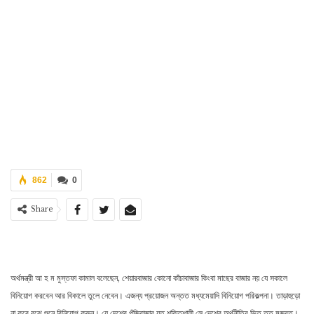
862
0
Share
অর্থমন্ত্রী আ হ ম মুস্তফা কামাল বলেছেন, শেয়ারবাজার কোনো কাঁচাবাজার কিংবা মাছের বাজার নয় যে সকালে
বিনিয়োগ করবেন আর বিকালে তুলে নেবেন। এজন্য প্রয়োজন অন্তত মধ্যমেয়াদি বিনিয়োগ পরিকল্পনা। তাড়াহুড়ো
না করে বুঝে শুনে বিনিয়োগ করুন। যে দেশের পুঁজিবাজার যত শক্তিশালী সে দেশের অর্থনীতির ভিত তত মজবুত।