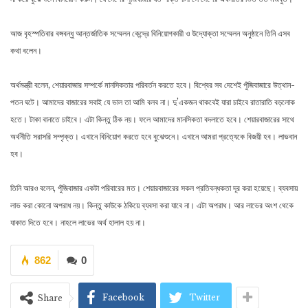
আজ বৃহস্পতিবার বঙ্গবন্ধু আন্তর্জাতিক সম্মেলন কেন্দ্রে বিনিয়োগকারী ও উদ্যোক্তা সম্মেলন অনুষ্ঠানে তিনি এসব
কথা বলেন।
অর্থমন্ত্রী বলেন, শেয়ারবাজার সম্পর্কে মানসিকতার পরিবর্তন করতে হবে। বিশ্বের সব দেশেই পুঁজিবাজারে উত্থান-
পতন ঘটে। আমাদের বাজারের সবাই যে ভাল তা আমি বলব না। দু’একজন থাকবেই যারা চাইবে রাতারাতি বড়লোক
হতে। টাকা বানাতে চাইবে। এটা কিন্তু ঠিক নয়। ফলে আমাদের মানসিকতা বদলাতে হবে। শেয়ারবাজারের সাথে
অর্থনীতি সরাসরি সম্পৃক্ত। এখানে বিনিয়োগ করতে হবে বুঝেশুনে। এখানে আমরা প্রত্যেকে বিজয়ী হব। লাভবান
হব।
তিনি আরও বলেন, পুঁজিবাজার একটা পরিবারের মত। শেয়ারবাজারের সকল প্রতিবন্ধকতা দূর করা হয়েছে। ব্যবসায়
লাভ করা কোনো অপরাধ নয়। কিন্তু কাউকে ঠকিয়ে ব্যবসা করা যাবে না। এটা অপরাধ। আর লাভের অংশ থেকে
যাকাত দিতে হবে। নাহলে লাভের অর্থ হালাল হয় না।
862
0
Facebook
Twitter
Share