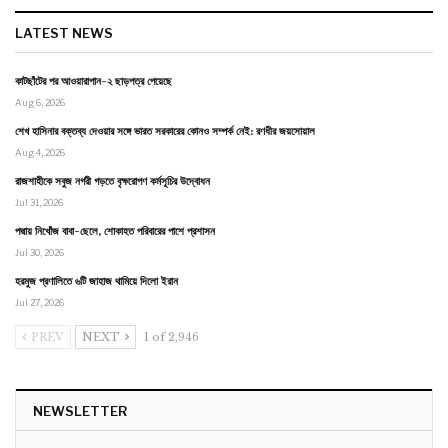
LATEST NEWS
কাটছাঁটের পর আওয়ারাপান-২ ছাড়পত্র পেয়েছে
Aug 6, 2026
শেখ হাসিনার বক্তব্য দেওয়ার সঙ্গে ভারত সরকারের কোনও সম্পর্ক নেই: রণধীর জয়সোয়াল
Aug 4, 2026
রাজশাহীকে সবুজ নগরী গড়তে বৃক্ষরোপণ কর্মসূচির উদ্বোধন
Jul 31, 2026
পদ্মায় নিখোঁজ বাবা-ছেলে, শোকাহত পরিবারের পাশে প্রশাসন
Jul 30, 2026
হরমুজ প্রণালিতে ৬টি জাহাজ থামিয়ে দিলো ইরান
Jul 27, 2026
PREV
NEXT
1 of 2,946
NEWSLETTER