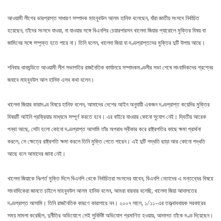
আওয়ামী লীগের ভারপ্রাপ্ত সাধারণ সম্পাদক মাহবুবউল আলম হানিফ বলেছেন, যাঁরা জাতীয় সংসদে নির্বাচিত
হয়েছেন, তাঁদের সংসদে যাওয়া, না যাওয়ার সঙ্গে বিএনপির চেয়ারপারসন খালেদা জিয়ার প্যারোলে মুক্তির বিষয় বা
জামিনের সঙ্গে সম্পৃক্ত হতে পারে না। তিনি বলেন, খালেদা জিয়া বা দণ্ডপ্রাপ্তদের মুক্তির দুটি উপায় আছে।
শনিবার ধানমন্ডিতে আওয়ামী লীগ সভাপতির রাজনৈতিক কার্যালয়ে সম্পাদকমণ্ডলীর সভা শেষে সাংবাদিকদের প্রশ্নের
জবাবে মাহবুবউল আল হানিফ এসব কথা বলেন।
খালেদা জিয়ার কারাদণ্ড বিষয়ে হানিফ বলেন, আমাদের দেশের আইন অনুযায়ী একজন দণ্ডপ্রাপ্ত কয়েদির মুক্তির
বিষয়টি আইনি প্রক্রিয়ার মাধ্যমে সম্পূর্ণ করতে হবে। এর বাইরে যাওয়ার কোনো সুযোগ নেই। দ্বিতীয় আরেক
পন্থা আছে, সেটা হলো কোনো দণ্ডপ্রাপ্ত আসামি তাঁর অপরাধ স্বীকার করে রাষ্ট্রপতির কাছে ক্ষমা প্রার্থনা
করলে, সে ক্ষেত্রে রাষ্ট্রপতি ক্ষমা করলে তিনি মুক্তি পেতে পারেন। এই দুটি পদ্ধতি ছাড়া আর কোনো পদ্ধতি
আছে বলে আমাদের জানা নেই।
খালেদা জিয়াকে নিঃশর্ত মুক্তি দিলে বিএনপি থেকে নির্বাচিতরা সংসদের যাবেন, বিএনপি নেতাদের এ মন্তব্যের বিষয়ে
সাংবাদিকেরা জানতে চাইলে মাহবুবউল আলম হানিফ বলেন, আমরা বারবার বলেছি, খালেদা জিয়া আদালতের
দণ্ডপ্রাপ্ত আসামি। তিনি রাজনৈতিক কারণে কারাগারে নন। ২০০৭ সালে, ১/১১-এর তত্ত্বাবধায়ক সরকারের
সময় মামলা করেছিল, দুর্নীতির অভিযোগে সেই সুনির্দিষ্ট অভিযোগ প্রমাণিত হওয়ায়, আদালত তাঁকে দণ্ড দিয়েছেন।