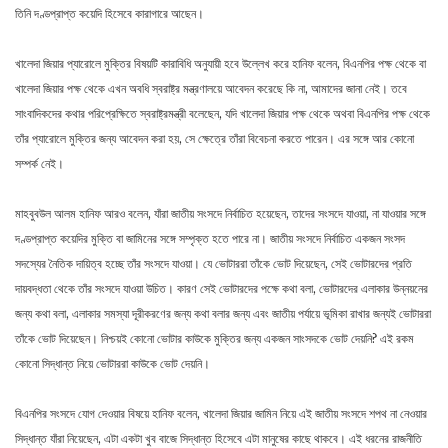
তিনি দণ্ডপ্রাপ্ত কয়েদি হিসেবে কারাগারে আছেন।
খালেদা জিয়ার প্যারোলে মুক্তির বিষয়টি কারাবিধি অনুযায়ী হবে উল্লেখ করে হানিফ বলেন, বিএনপির পক্ষ থেকে বা
খালেদা জিয়ার পক্ষ থেকে এখন অবধি স্বরাষ্ট্র মন্ত্রণালয়ে আবেদন করেছে কি না, আমাদের জানা নেই। তবে
সাংবাদিকদের কথার পরিপ্রেক্ষিতে স্বরাষ্ট্রমন্ত্রী বলেছেন, যদি খালেদা জিয়ার পক্ষ থেকে অথবা বিএনপির পক্ষ থেকে
তাঁর প্যারোলে মুক্তির জন্য আবেদন করা হয়, সে ক্ষেত্রে তাঁরা বিবেচনা করতে পারেন। এর সঙ্গে আর কোনো
সম্পর্ক নেই।
মাহবুবউল আলম হানিফ আরও বলেন, যাঁরা জাতীয় সংসদে নির্বাচিত হয়েছেন, তাদের সংসদে যাওয়া, না যাওয়ার সঙ্গে
দণ্ডপ্রাপ্ত কয়েদির মুক্তি বা জামিনের সঙ্গে সম্পৃক্ত হতে পারে না। জাতীয় সংসদে নির্বাচিত একজন সংসদ
সদস্যের নৈতিক দায়িত্ব হচ্ছে তাঁর সংসদে যাওয়া। যে ভোটাররা তাঁকে ভোট দিয়েছেন, সেই ভোটারদের প্রতি
দায়বদ্ধতা থেকে তাঁর সংসদে যাওয়া উচিত। কারণ সেই ভোটারদের পক্ষে কথা বলা, ভোটারদের এলাকার উন্নয়নের
জন্য কথা বলা, এলাকার সমস্যা দূরীকরণের জন্য কথা বলার জন্য এবং জাতীয় পর্যায়ে ভূমিকা রাখার জন্যই ভোটাররা
তাঁকে ভোট দিয়েছেন। নিশ্চয়ই কোনো ভোটার কাউকে মুক্তির জন্য একজন সাংসদকে ভোট দেয়নি? এই রকম
কোনো সিদ্ধান্ত নিয়ে ভোটাররা কাউকে ভোট দেয়নি।
বিএনপির সংসদে যোগ দেওয়ার বিষয়ে হানিফ বলেন, খালেদা জিয়ার জামিন নিয়ে এই জাতীয় সংসদে শপথ না নেওয়ার
সিদ্ধান্ত যাঁরা নিয়েছেন, এটা একটা খুব বাজে সিদ্ধান্ত হিসেবে এটা মানুষের কাছে থাকবে। এই ধরনের রাজনীতি