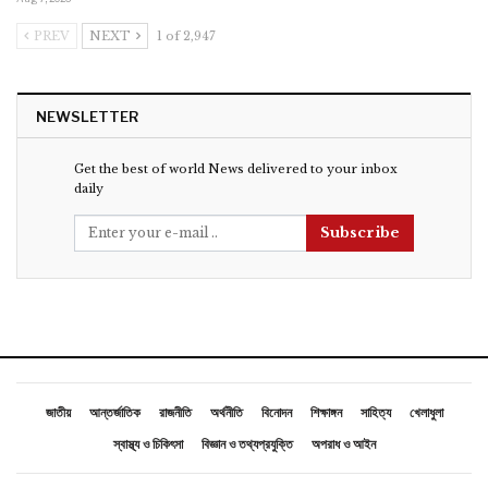
PREV
NEXT
1 of 2,947
NEWSLETTER
Get the best of world News delivered to your inbox
daily
Subscribe
জাতীয়
আন্তর্জাতিক
রাজনীতি
অর্থনীতি
বিনোদন
শিক্ষাঙ্গন
সাহিত্য
খেলাধুলা
স্বাস্থ্য ও চিকিৎসা
বিজ্ঞান ও তথ্যপ্রযুক্তি
অপরাধ ও আইন