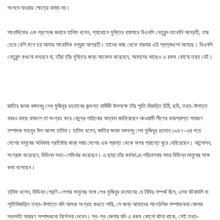
সংসদে যাওয়ার ক্ষেত্রে কাম্য নয়।
সাংবাদিকের এক প্রশ্নের জবাবে হানিফ বলেন, প্যারোলে মুক্তির ব্যাপারে বিএনপি নেতৃবৃন্দ যতখানি আগ্রহী, তার
চেয়ে বেশি মনে হয় আমার সাংবাদিক বন্ধুরা আগ্রহী। তাদের কাছ থেকে বারবার এই প্রশ্নগুলো আসছে। বিএনপি
নেতৃবৃন্দ কখনো বলছেন না, তাঁরা তাঁর মুক্তির জন্য আবেদন করেছেন, আমাদের কাছেও এ রকম কোনো তথ্য নেই।
জাতির জনক বঙ্গবন্ধু শেখ মুজিবুর রহমানের জন্মশত বার্ষিকী উপলক্ষে তাঁর স্মৃতি বিজড়িত চিঠি, ছবি, তথ্য-উপাত্ত
কারও কাছে থাকলে তা সংগ্রহ করে কেন্দ্রে পাঠানোর আহ্বান জানিয়েছেন আওয়ামী লীগের ভারপ্রাপ্ত সাধারণ
সম্পাদক মাহবুব উল আলম হানিফ। হানিফ বলেন, জাতির জনক বঙ্গবন্ধু শেখ মুজিবুর রহমান ১৯৪৭-এর পরে
দেশের মানুষের অধিকার প্রতিষ্ঠার জন্য সারা দেশের এক প্রান্ত থেকে অপর প্রান্তে ঘুরে বেরিয়েছেন। আন্দোলন,
সংগ্রাম করেছেন, বিভিন্ন সভা-সেমিনার করেছেন। এ ছাড়া তাঁর কর্মকাণ্ড পরিচালনার সময় বিভিন্ন মানুষের সঙ্গে
কথা বলেছেন।
হানিফ বলেন, বিভিন্ন শ্রেণি-পেশার মানুষের সঙ্গে শেখ মুজিবুর রহমানের যে নিবিড় সম্পর্ক ছিল, এসব ঘটনাবলি বা
স্মৃতিবিজড়িত তথ্য-উপাত্ত যদি আমরা সংগ্রহ করতে পারি, সে জন্য আমাদের সাংগঠনিক সম্পাদকেরা জেলার
সভাপতি সাধারণ সম্পাদককে নির্দেশনা দেবেন। স্ব-স্ব জেলায় যদি এ রকম কোনো ঘটনা থাকে, সেই তথ্য-