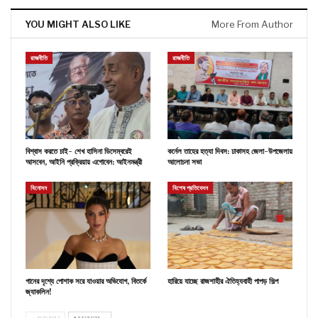
YOU MIGHT ALSO LIKE
More From Author
রাজনীতি
রাজনীতি
বিশ্বাস করতে চাই- শেখ হাসিনা ডিসেম্বরেই
কর্নেল তাহের হত্যা দিবস: ঢাকাসহ জেলা-উপজেলায়
আসবেন, আইনি প্রক্রিয়ায় এগোবেন: আইনমন্ত্রী
আলোচনা সভা
বিনোদন
বিশেষ প্রতিবেদন
গানের দৃশ্যে পোশাক সরে যাওয়ার অভিযোগ, বিতর্কে
হারিয়ে যাচ্ছে রাজশাহীর ঐতিহ্যবাহী পাপড় শিল্প
জ্যাকলিন!