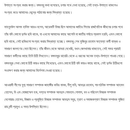
উপাত্ত সংগ্রহ করার জন্য। বঙ্গবন্ধু কথা বলেছেন, চলার পথে দেখা হয়েছে, সেই তথ্য-উপাত্ত থাকলেও
সংগ্রহ করে আমাদের কেন্দ্রে পাঠানোর জন্য সিদ্ধান্ত হয়েছে।
মাহবুবউল আলম হানিফ আরও বলেন, আরেকটি বিষয় ছিল আমাদের জাতির পিতার রাজনৈতিক জীবনের চলার পথে
তাঁর যদি কোনো দুর্লভ ছবি থাকে, যা এখনো আমাদের কাছে আসেনি বা জাতীয় পর্যায়ে প্রকাশ হয়নি, এমন কোনো
ছবি থাকে, সেই ছবিগুলো সংগ্রহ করার সিদ্ধান্ত হয়েছ। বঙ্গবন্ধু শেখ মুজিবুর রহমান অত্যন্ত কর্মী বান্ধব ও
সাধারণ জনগণের নেতা ছিলেন। তাঁর জীবন থেকে আমরা দেখেছি, যখন জেলখানায় থাকতেন, সেই সময় প্রায়ই
সাধারণ কর্মীদের কাছে তিনি চিঠি লিখতেন। বঙ্গবন্ধুর ডায়েরি থেকে এ ধরনের অনেক তথ্য-উপাত্ত পাওয়া গেছে।
বঙ্গবন্ধুর লেখা কোনো চিঠি কারও কাছে লিখেছেন, এমন কোনো চিঠি যদি কারও কাছে থাকে, সেই দুর্লভ চিঠিগুলো
সংরক্ষণ করার জন্য আমাদের নির্দেশনা দেওয়া হয়েছে।
আওয়ামী লীগের যুগ্ম সাধারণ সম্পাদক জাহাঙ্গীর কবির নানক, দীপু মনি, আবদুর রহমান, সাংগঠনিক সম্পাদক আহমদ
হোসেন, বি এম মোজাম্মেল হক, দপ্তর সম্পাদক আবদুস সোবহান গোলাপ, বন ও পরিবেশ বিষয়ক সম্পাদক
দেলোয়ার হোসেন, বিজ্ঞান ও প্রযুক্তি বিষয়ক সম্পাদক আবদুস সবুর, ত্রাণ ও সমাজকল্যাণ বিষয়ক সম্পাদক সুজিত
রায় নন্দী প্রমুখ এ সময় উপস্থিত ছিলেন।