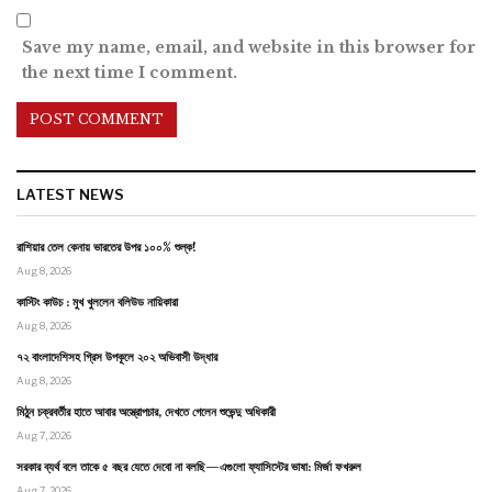
Save my name, email, and website in this browser for
the next time I comment.
LATEST NEWS
রাশিয়ার তেল কেনায় ভারতের উপর ১০০% শুল্ক!
Aug 8, 2026
কাস্টিং কাউচ : মুখ খুললেন বলিউড নায়িকারা
Aug 8, 2026
৭২ বাংলাদেশিসহ গ্রিস উপকূলে ২০২ অভিবাসী উদ্ধার
Aug 8, 2026
মিঠুন চক্রবর্তীর হাতে আবার অস্ত্রোপচার, দেখতে গেলেন শুভেন্দু অধিকারী
Aug 7, 2026
সরকার ব্যর্থ বলে তাকে ৫ বছর যেতে দেবো না বলছি—এগুলো ফ্যাসিস্টের ভাষা: মির্জা ফখরুল
Aug 7, 2026