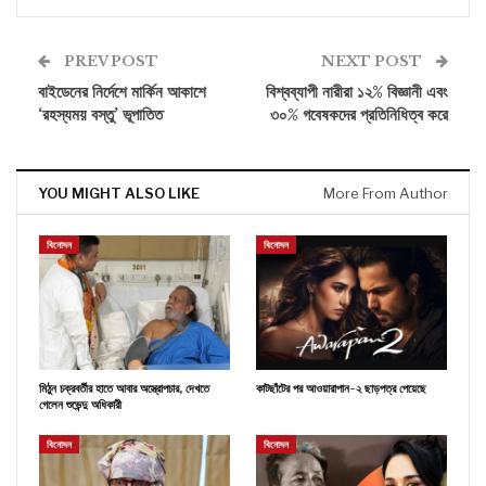
PREV POST
NEXT POST
বাইডেনের নির্দেশে মার্কিন আকাশে
বিশ্বব্যাপী নারীরা ১২% বিজ্ঞানী এবং
‘রহস্যময় বস্তু’ ভূপাতিত
৩০% গবেষকদের প্রতিনিধিত্ব করে
YOU MIGHT ALSO LIKE
More From Author
বিনোদন
বিনোদন
মিঠুন চক্রবর্তীর হাতে আবার অস্ত্রোপচার, দেখতে
কাটছাঁটের পর আওয়ারাপান-২ ছাড়পত্র পেয়েছে
গেলেন শুভেন্দু অধিকারী
বিনোদন
বিনোদন