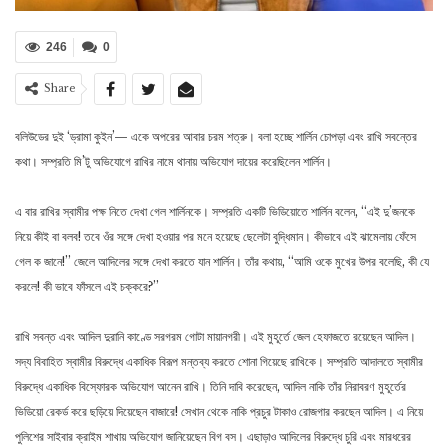
246
0
Share
বলিউডের দুই ‘ড্রামা কুইন’— একে অপরের আবার চরম শত্রু। বলা হচ্ছে শার্লিন চোপড়া এবং রাখি সবন্তের
কথা। সম্প্রতি মি’টু অভিযোগে রাখির নামে থানায় অভিযোগ দায়ের করেছিলেন শার্লিন।
এ বার রাখির স্বামীর পক্ষ নিতে দেখা গেল শার্লিনকে। সম্প্রতি একটি ভিডিয়োতে শার্লিন বলেন, ‘‘এই দু’জনকে
নিয়ে কীই বা বলব! তবে ওঁর সঙ্গে দেখা হওয়ার পর মনে হয়েছে ছেলেটা বুদ্ধিমান। কীভাবে এই ঝামেলায় ফেঁসে
গেল ক জানে!’’ জেলে আদিলের সঙ্গে দেখা করতে যান শার্লিন। তাঁর কথায়, ‘‘আমি ওকে মুখের উপর বলেছি, কী যে
করলে! কী ভাবে ফাঁসলে এই চক্করে?’’
রাখি সবন্ত এবং আদিল দুরানি কাণ্ডে সরগরম গোটা মায়ানগরী। এই মুহূর্তে জেল হেফাজতে রয়েছেন আদিল।
সদ্য বিবাহিত স্বামীর বিরুদ্ধে একাধিক বিরূপ মন্তব্য করতে শোনা গিয়েছে রাখিকে। সম্প্রতি আদালতে স্বামীর
বিরুদ্ধে একাধিক বিস্ফোরক অভিযোগ আনেন রাখি। তিনি দাবি করেছেন, আদিল নাকি তাঁর নিরাবরণ মুহূর্তের
ভিডিয়ো রেকর্ড করে ছড়িয়ে দিয়েছেন বাজারে! সেখান থেকে নাকি প্রচুর টাকাও রোজগার করছেন আদিল। এ নিয়ে
পুলিশের সাইবার ক্রাইম শাখায় অভিযোগ জানিয়েছেন বিগ বস। এছাড়াও আদিলের বিরুদ্ধে চুরি এবং মারধরের