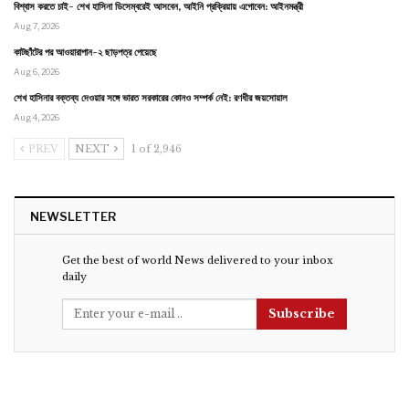
বিশ্বাস করতে চাই- শেখ হাসিনা ডিসেম্বরেই আসবেন, আইনি প্রক্রিয়ায় এগোবেন: আইনমন্ত্রী
Aug 7, 2026
কাটছাঁটের পর আওয়ারাপান-২ ছাড়পত্র পেয়েছে
Aug 6, 2026
শেখ হাসিনার বক্তব্য দেওয়ার সঙ্গে ভারত সরকারের কোনও সম্পর্ক নেই: রণধীর জয়সোয়াল
Aug 4, 2026
PREV
NEXT
1 of 2,946
NEWSLETTER
Get the best of world News delivered to your inbox
daily
Subscribe