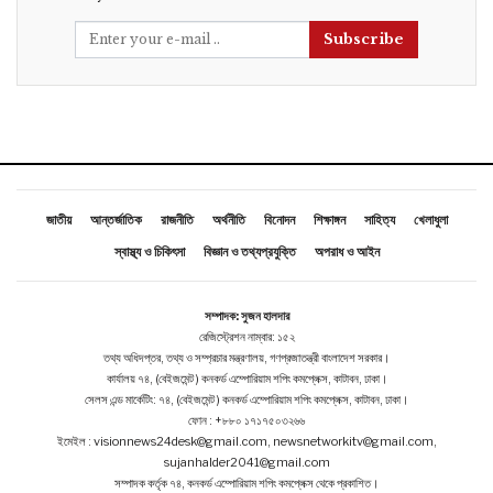
Subscribe
জাতীয়
আন্তর্জাতিক
রাজনীতি
অর্থনীতি
বিনোদন
শিক্ষাঙ্গন
সাহিত্য
খেলাধুলা
স্বাস্থ্য ও চিকিৎসা
বিজ্ঞান ও তথ্যপ্রযুক্তি
অপরাধ ও আইন
সম্পাদক: সুজন হালদার
রেজিস্ট্রেশন নাম্বার: ১৫২
তথ্য অধিদপ্তর, তথ্য ও সম্প্রচার মন্ত্রণালয়, গণপ্রজাতন্ত্রী বাংলাদেশ সরকার।
কার্যালয় ৭৪, (বেইজমেন্ট ) কনকর্ড এম্পোরিয়াম শপিং কমপ্লেক্স, কাটাবন, ঢাকা।
সেলস এন্ড মার্কেটিং: ৭৪, (বেইজমেন্ট ) কনকর্ড এম্পোরিয়াম শপিং কমপ্লেক্স, কাটাবন, ঢাকা।
ফোন : +৮৮০ ১৭১৭৫০৩২৬৬
ইমেইল : visionnews24desk@gmail.com, newsnetworkitv@gmail.com,
sujanhalder2041@gmail.com
সম্পাদক কর্তৃক ৭৪, কনকর্ড এম্পোরিয়াম শপিং কমপ্লেক্স থেকে প্রকাশিত।