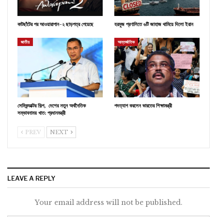
কাটছাঁটের পর আওয়ারাপান-২ ছাড়পত্র পেয়েছে
হরমুজ প্রণালিতে ৬টি জাহাজ থামিয়ে দিলো ইরান
জাতীয়
আন্তর্জাতিক
সেমিকন্ডাক্টর শিল্প, দেশের নতুন অর্থনৈতিক
পদত্যাগ করলেন ভারতের শিক্ষামন্ত্রী
সম্ভাবনাময় খাত: প্রধানমন্ত্রী
PREV
NEXT
LEAVE A REPLY
Your email address will not be published.