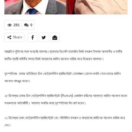
291
0
Share
নয়াপল্টনে পুলিশের সঙ্গে সংঘর্ষের মামলায় গ্রেফতার বিএনপি মহাসচিব মির্জা ফখরুল ইসলাম আলমগীর ও দলটির
জাতীয় স্থায়ী কমিটির সদস্য মির্জা আব্বাসের জামিন আবেদন খারিজ করে দিয়েছেন আদালত।
বৃহস্পতিবার ঢাকার অতিরিক্ত চিফ মেট্রোপলিটন ম্যাজিস্ট্রেট তোফাজ্জল হোসেন শুনানি শেষে তাদের জামিন
আবেদন নামঞ্জুর করেন।
১৪ ডিসেম্বর ঢাকার চিফ মেট্রোপলিটন ম্যাজিস্ট্রেট (সিএমএম) রেজাউল করিমের আদালতে জামিন আবেদন করেন
ফখরুলদের আইনজীবী। আদালত শুনানির জন্য বৃহস্পতিবার দিন ধার্য করেন।
১২ ডিসেম্বর ঢাকা মেট্রোপলিটন ম্যাজিস্ট্রেট মো. শফিউদ্দিন ফখরুল ও আব্বাসের জামিনের আবেদন খারিজ করে
দেন।