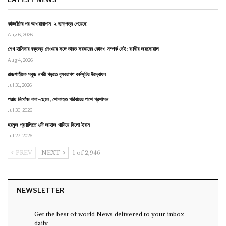
কাটছাঁটের পর আওয়ারাপান-২ ছাড়পত্র পেয়েছে
Aug 6, 2026
শেখ হাসিনার বক্তব্য দেওয়ার সঙ্গে ভারত সরকারের কোনও সম্পর্ক নেই: রণধীর জয়সোয়াল
Aug 4, 2026
রাজশাহীকে সবুজ নগরী গড়তে বৃক্ষরোপণ কর্মসূচির উদ্বোধন
Jul 31, 2026
পদ্মায় নিখোঁজ বাবা-ছেলে, শোকাহত পরিবারের পাশে প্রশাসন
Jul 30, 2026
হরমুজ প্রণালিতে ৬টি জাহাজ থামিয়ে দিলো ইরান
Jul 27, 2026
PREV
NEXT
1 of 2,946
NEWSLETTER
Get the best of world News delivered to your inbox
daily