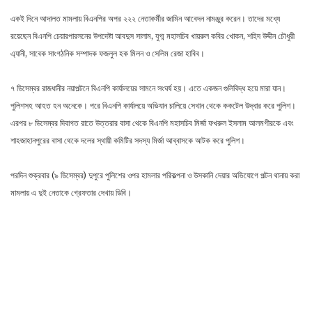
একই দিনে আদালত মামলায় বিএনপির অপর ২২২ নেতাকর্মীর জামিন আবেদন নামঞ্জুর করেন। তাদের মধ্যে
রয়েছেন বিএনপি চেয়ারপারসনের উপদেষ্টা আবদুস সালাম, যুগ্ম মহাসচিব খায়রুল কবির খোকন, শহিদ উদ্দীন চৌধুরী
এ্যানী, সাবেক সাংগঠনিক সম্পাদক ফজলুল হক মিলন ও সেলিম রেজা হাবিব।
৭ ডিসেম্বর রাজধানীর নয়াপল্টনে বিএনপি কার্যালয়ের সামনে সংঘর্ষ হয়। এতে একজন গুলিবিদ্ধ হয়ে মারা যান।
পুলিশসহ আহত হন অনেকে। পরে বিএনপি কার্যালয়ে অভিযান চালিয়ে সেখান থেকে ককটেল উদ্ধার করে পুলিশ।
এরপর ৮ ডিসেম্বর দিবাগত রাতে উত্তরার বাসা থেকে বিএনপি মহাসচিব মির্জা ফখরুল ইসলাম আলমগীরকে এবং
শাহজাহানপুরের বাসা থেকে দলের স্থায়ী কমিটির সদস্য মির্জা আব্বাসকে আটক করে পুলিশ।
পরদিন শুক্রবার (৯ ডিসেম্বর) দুপুরে পুলিশের ওপর হামলার পরিকল্পনা ও উসকানি দেয়ার অভিযোগে পল্টন থানায় করা
মামলায় এ দুই নেতাকে গ্রেফতার দেখায় ডিবি।