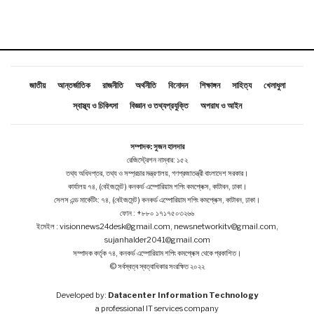
জাতীয়
আন্তর্জাতিক
রাজনীতি
অর্থনীতি
বিনোদন
শিক্ষাঙ্গন
সাহিত্য
খেলাধুলা
স্বাস্থ্য ও চিকিৎসা
বিজ্ঞান ও তথ্যপ্রযুক্তি
অপরাধ ও আইন
সম্পাদক: সুজন হালদার
রেজিস্ট্রেশন নাম্বার: ১৫২
তথ্য অধিদপ্তর, তথ্য ও সম্প্রচার মন্ত্রণালয়, গণপ্রজাতন্ত্রী বাংলাদেশ সরকার।
কার্যালয় ৭৪, (বেইজমেন্ট ) কনকর্ড এম্পোরিয়াম শপিং কমপ্লেক্স, কাটাবন, ঢাকা।
সেলস এন্ড মার্কেটিং: ৭৪, (বেইজমেন্ট ) কনকর্ড এম্পোরিয়াম শপিং কমপ্লেক্স, কাটাবন, ঢাকা।
ফোন : +৮৮০ ১৭১৭৫০৩২৬৬
ইমেইল : visionnews24desk@gmail.com, newsnetworkitv@gmail.com,
sujanhalder2041@gmail.com
সম্পাদক কর্তৃক ৭৪, কনকর্ড এম্পোরিয়াম শপিং কমপ্লেক্স থেকে প্রকাশিত।
© সর্বস্বত্ব স্বত্বাধিকার সংরক্ষিত ২০২২
Developed by:
Datacenter Information Technology
a professional IT services company