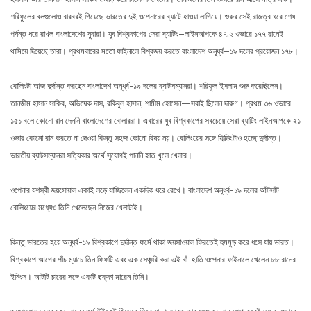
শরিফুলের বলগুলোও বারবরই গিয়েছে ভারতের দুই ওপেনারের ব্যাটে হাওয়া লাগিয়ে। শুরুর সেই রাজত্ব ধরে শেষ
পর্যন্ত ধরে রাখল বাংলাদেশের যুবারা। যুব বিশ্বকাপের সেরা ব্যাটিং–লাইনআপকে ৪৭.২ ওভারে ১৭৭ রানেই
থামিয়ে দিয়েছে তারা। প্রথমবারের মতো ফাইনালে বিশ্বজয় করতে বাংলাদেশ অনূর্ধ্ব–১৯ দলের প্রয়োজন ১৭৮।
বোলিংটা আজ দুর্দান্ত করছেন বাংলাদেশ অনূর্ধ্ব-১৯ দলের ব্যাটসম্যানরা। শরিফুল ইসলাম শুরু করেছিলেন।
তানজীম হাসান সাকিব, অভিষেক দাস, রকিবুল হাসান, শামীম হোসেন—সবাই ছিলেন দারুণ। প্রথম ৩৬ ওভারে
১৫১ বলে কোনো রান দেননি বাংলাদেশের বোলাররা। এবারের যুব বিশ্বকাপের সবচেয়ে সেরা ব্যাটিং লাইনআপকে ২১
ওভার কোনো রান করতে না দেওয়া কিন্তু সহজ কোনো বিষয় নয়। বোলিংয়ের সঙ্গে ফিল্ডিংটাও হচ্ছে দুর্দান্ত।
ভারতীয় ব্যাটসম্যানরা সত্যিকার অর্থে সুযোগই পাননি হাত খুলে খেলার।
ওপেনার যশস্বী জয়সোয়াল একাই লড়ে যাচ্ছিলেন একদিক ধরে রেখে। বাংলাদেশ অনূর্ধ্ব-১৯ দলের আঁটসাঁট
বোলিংয়ের মধ্যেও তিনি খেলেছেন নিজের খেলাটাই।
কিন্তু ভারতের হয়ে অনূর্ধ্ব-১৯ বিশ্বকাপে দুর্দান্ত ফর্মে থাকা জয়সাওয়াল ফিরতেই হুমমুড় করে ধসে যায় ভারত।
বিশ্বকাপে আগের পাঁচ ম্যাচে তিন ফিফটি এবং এক সেঞ্চুরি করা এই বাঁ-হাতি ওপেনার ফাইনালে খেলেন ৮৮ রানের
ইনিংস। আটটি চারের সঙ্গে একটি ছক্কা মারেন তিনি।