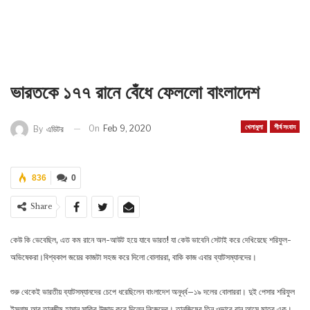
ভারতকে ১৭৭ রানে বেঁধে ফেললো বাংলাদেশ
খেলাধুলা
শীর্ষ সংবাদ
On
Feb 9, 2020
By
এডিটর
836
0
Share
কেউ কি ভেবেছিল, এত কম রানে অল-আউট হয়ে যাবে ভারত! যা কেউ ভাবেনি সেটাই করে দেখিয়েছে শরিফুল-
অভিষেকরা।বিশ্বকাপ জয়ের কাজটা সহজ করে দিলো বোলাররা, বাকি কাজ এবার ব্যাটসম্যানদের।
শুরু থেকেই ভারতীয় ব্যাটসম্যানদের চেপে ধরেছিলেন বাংলাদেশ অনূর্ধ্ব–১৯ দলের বোলাররা। দুই পেসার শরিফুল
ইসলাম আর তানজীম হাসান সাকিব উজাড় করে দিলেন নিজেদের। তানজিমের তিন ওভারে রান আসে মাত্র এক।