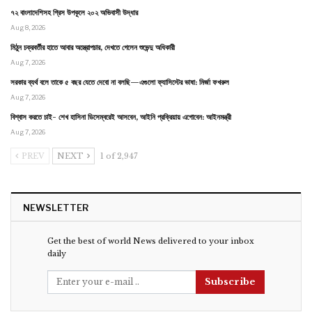
৭২ বাংলাদেশিসহ গ্রিস উপকূলে ২০২ অভিবাসী উদ্ধার
Aug 8, 2026
মিঠুন চক্রবর্তীর হাতে আবার অস্ত্রোপচার, দেখতে গেলেন শুভেন্দু অধিকারী
Aug 7, 2026
সরকার ব্যর্থ বলে তাকে ৫ বছর যেতে দেবো না বলছি—এগুলো ফ্যাসিস্টের ভাষা: মির্জা ফখরুল
Aug 7, 2026
বিশ্বাস করতে চাই- শেখ হাসিনা ডিসেম্বরেই আসবেন, আইনি প্রক্রিয়ায় এগোবেন: আইনমন্ত্রী
Aug 7, 2026
PREV
NEXT
1 of 2,947
NEWSLETTER
Get the best of world News delivered to your inbox
daily
Subscribe