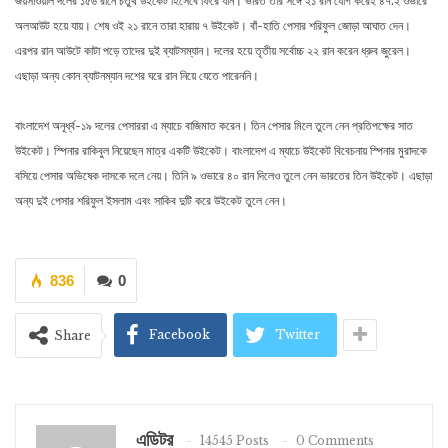
জয়সাওয়াল দলের ১৫৬ রানে চতুর্থ উইকেট হিসেবে ফিরে যান। ভারত তার সঙ্গে ২১ রান যোগ করেই ৪৭.২ ওভারে
অলআউট হয়ে যায়। শেষ ওই ২১ রানে তারা হারায় ৭ উইকেট। বাঁ-হাতি পেসার শরিফুল জোড়া আঘাত দেন।
এরপর রান আউটে কাটা পড়ে তাদের দুই ব্যাটসম্যান। দলের হয়ে তৃতীয় সর্বোচ্চ ২২ রান করেন ধ্রুব জুরেল।
এছাড়া অন্য কোন ব্যাটনম্যান দশের ঘরে রান নিয়ে যেতে পারেননি।
বাংলাদেশ অনূর্ধ্ব-১৯ দলের পেসাররা এ ম্যাচে বাজিমাত করেন। তিন পেসার মিলে তুলে নেন প্রতিপক্ষের সাত
উইকেট। স্পিনার রাকিবুল নিয়েছেন মাত্র একটি উইকেট। বাংলাদেশ এ ম্যাচে উইকেট বিবেচনায় স্পিনার মুরাদকে
বসিয়ে পেসার অভিষেক দাসকে দলে নেয়। তিনি ৯ ওভারে ৪০ রান দিলেও তুলে নেন ভারতের তিন উইকেট। এছাড়া
অন্য দুই পেসার শরিফুল ইসলাম এবং সাকিব দুটি করে উইকেট তুলে নেন।
836
0
Facebook
Twitter
Share
এডিটর
14545 Posts
0 Comments