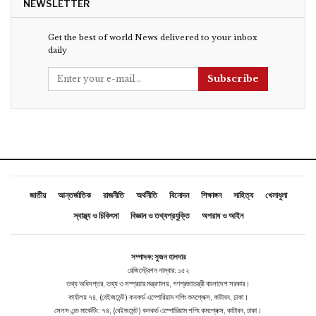
NEWSLETTER
Get the best of world News delivered to your inbox
daily
Subscribe
জাতীয়
আন্তর্জাতিক
রাজনীতি
অর্থনীতি
বিনোদন
শিক্ষাঙ্গন
সাহিত্য
খেলাধুলা
স্বাস্থ্য ও চিকিৎসা
বিজ্ঞান ও তথ্যপ্রযুক্তি
অপরাধ ও আইন
সম্পাদক: সুজন হালদার
রেজিস্ট্রেশন নাম্বার: ১৫২
তথ্য অধিদপ্তর, তথ্য ও সম্প্রচার মন্ত্রণালয়, গণপ্রজাতন্ত্রী বাংলাদেশ সরকার।
কার্যালয় ৭৪, (বেইজমেন্ট ) কনকর্ড এম্পোরিয়াম শপিং কমপ্লেক্স, কাটাবন, ঢাকা।
সেলস এন্ড মার্কেটিং: ৭৪, (বেইজমেন্ট ) কনকর্ড এম্পোরিয়াম শপিং কমপ্লেক্স, কাটাবন, ঢাকা।