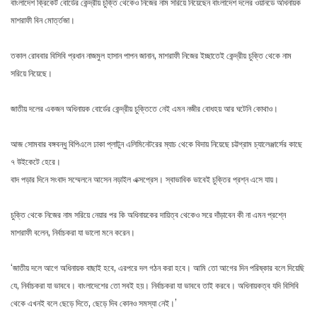
বাংলাদেশ ক্রিকেট বোর্ডের কেন্দ্রীয় চুক্তি থেকেও নিজের নাম সরিয়ে নিয়েছেন বাংলাদেশ দলের ওয়ানডে অধিনায়ক
মাশরাফী বিন মোর্ত্তজা।
তকাল রোববার বিসিবি প্রধান নাজমুল হাসান পাপন জানান, মাশরাফী নিজের ইচ্ছাতেই কেন্দ্রীয় চুক্তি থেকে নাম
সরিয়ে নিয়েছে।
জাতীয় দলের একজন অধিনায়ক বোর্ডের কেন্দ্রীয় চুক্তিতে নেই এমন নজীর বোধহয় আর ঘটেনি কোথাও।
আজ সোমবার বঙ্গবন্ধু বিপিএলে ঢাকা প্লাটুন এলিমিনেটরের ম্যাচ থেকে বিদায় নিয়েছে চট্টগ্রাম চ্যালেঞ্জার্সের কাছে
৭ উইকেটে হেরে।
বাদ পড়ার দিনে সংবাদ সম্মেলনে আসেন নড়াইল এক্সপ্রেস। স্বাভাবিক ভাবেই চুক্তির প্রশ্ন এসে যায়।
চুক্তি থেকে নিজের নাম সরিয়ে নেয়ার পর কি অধিনায়কের দায়িত্ব থেকেও সরে দাঁড়াবেন কী না এমন প্রশ্নে
মাশরাফী বলেন, নির্বাচকরা যা ভালো মনে করেন।
‘জাতীয় দলে আগে অধিনায়ক বাছাই হবে, এরপরে দল গঠন করা হবে। আমি তো আগের দিন পরিষ্কার বলে দিয়েছি
যে, নির্বাচকরা যা ভাববে। বাংলাদেশের তো সবই হয়। নির্বাচকরা যা ভাববে তাই করবে। অধিনায়কত্ব যদি বিসিবি
থেকে এখনই বলে ছেড়ে দিতে, ছেড়ে দিব কোনও সমস্যা নেই।’