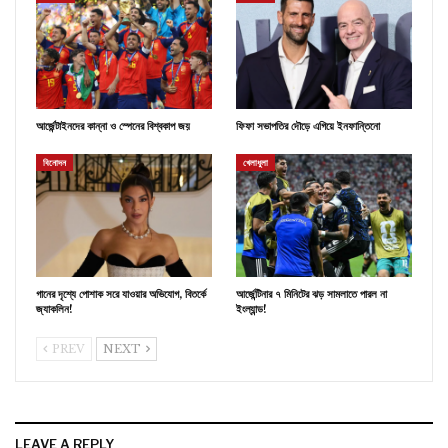
আর্জেন্টাইনদের কান্না ও স্পেনের বিশ্বকাপ জয়
ফিফা সভাপতির দৌড়ে এগিয়ে ইনফান্তিনো
বিনোদন
খেলাধুলা
গানের দৃশ্যে পোশাক সরে যাওয়ার অভিযোগ, বিতর্কে
আর্জেন্টিনার ৭ মিনিটের ঝড় সামলাতে পারল না
জ্যাকলিন!
ইংল্যান্ড!
PREV
NEXT
LEAVE A REPLY