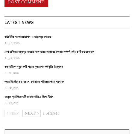
LATEST NEWS
কাটছাঁটের পর আওয়ারাপান-২ ছাড়পত্র পেয়েছে
Aug 6, 2026
শেখ হাসিনার বক্তব্য দেওয়ার সঙ্গে ভারত সরকারের কোনও সম্পর্ক নেই: রণধীর জয়সোয়াল
Aug 4, 2026
রাজশাহীকে সবুজ নগরী গড়তে বৃক্ষরোপণ কর্মসূচির উদ্বোধন
Jul 31, 2026
পদ্মায় নিখোঁজ বাবা-ছেলে, শোকাহত পরিবারের পাশে প্রশাসন
Jul 30, 2026
হরমুজ প্রণালিতে ৬টি জাহাজ থামিয়ে দিলো ইরান
Jul 27, 2026
PREV
NEXT
1 of 2,946