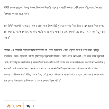
বিসিবি বললে ছাড়বেন, কিন্তু নিজের সিদ্ধান্ত নিশ্চয়ই আছে। মাশরাফি অবশ্য সেটি বলতে চাইলেন না, ‘আমার
সিদ্ধান্ত আমার কাছে থাক।’
কাল বিসিবি সভাপতি বলেছেন, ‘আমরা চাইব ওকে (মাশরাফি) খুব ভালো করে বিদায় দিতে। এমনভাবে বিদায় দেওয়া
হবে যেটা ওর আগে বাংলাদেশের কেউ পায়নি, পরেও কেউ পাবে না। এখন সে যদি চায় হবে, না হলে তো কিছু করার
নেই।’
বিসিবির এই জাঁকালো বিদায় মাশরাফি নিতে চান না। তবে বিসিবিকে একটা ধন্যবাদ দিয়ে রাখলেন ঢাকা প্লাটুন
অধিনায়ক, ‘কালও ক্রিকেট বোর্ডের চুক্তিবদ্ধ ক্রিকেটার ছিলাম। আজ থেকে আর নেই। সব সময় ভাবি ক্রিকেট
বোর্ড খেলোয়াড়দের অভিভাবক। তাদের বিপক্ষে যাওয়াটা কখনই গর্বের কিছু মনে করিনি এবং কখনো মনেও করি না।
ক্রিকেট বোর্ডকে আন্তরিক ধন্যবাদ যে তারা চেয়েছে আমার বিদায়ী ম্যাচ আয়োজন বা অবসরের বিষয়ে চিন্তা
করেছে। পরিষ্কার বার্তা দিচ্ছি, আমার ইচ্ছা নেই। তবে যদি কখনো সুযোগ আসে তাহলে দেখা যাবে। আবার কার
কাছ থেকে বিদায় নেব, সেটাও কথা। আমার কোনো ইচ্ছে নাই।’
1,129
0