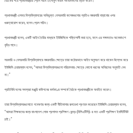
বৈঠকের পরে প্রধানমন্ত্রীর প্রেস সচিব ইহসানুল করিম সাংবাদিকদের ব্রিফ করেন।
প্রধানমন্ত্রী এসময় বিশ্ববিদ্যালয়ের অধিভুক্ত বেসরকারি কলেজগুলোর প্রতিও নজরদারি বাড়ানোর ওপর
গুরুত্বারোপ করেন, বলেন প্রেস সচিব।
প্রধানমন্ত্রী বলেন, একটি আইন তৈরির মাধ্যমে ইউজিসিকে শক্তিশালী করা হবে, ফলে এর সক্ষমতাও অনেকাংশে
বৃদ্ধি পাবে।
সরকারি ও বেসরকারি বিশ্ববিদ্যালয়ে নজরদারির ক্ষেত্রে তারা কঠোরভাবে আইন অনুসরণ করে থাকেন উল্লেখ করে
ইউজিসি চেয়ারম্যান বলেন, “আমরা বিশ্ববিদ্যালয়গুলো পরিচালনার ক্ষেত্রে কোনো ধরনের অনিয়মের অনুমতি দেব
না।”
প্রতিনিধি দলের সদস্যরা মঞ্জুরি কমিশনের কর্মকাণ্ড সম্পর্কে বৈঠকে প্রধানমন্ত্রীকে অবহিত করেন।
তারা বিশ্ববিদ্যালয়গুলোতে গবেষণার জন্য একটি নীতিমালার রূপরেখা প্রণয়ন করেছেন ইউজিসি চেয়ারম্যান বলেন,
“আমরা শিক্ষকদের জন্য বাংলাদেশ লোক প্রশাসন প্রশিক্ষণ কেন্দ্র (বিপিএটিসি)-র মত একটি প্রশিক্ষণ ইনস্টিটিউট
চাই।”