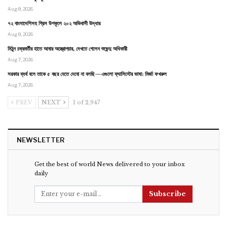
Aug 8, 2026
৭২ বাংলাদেশিসহ গ্রিস উপকূলে ২০২ অভিবাসী উদ্ধার
Aug 8, 2026
মিঠুন চক্রবর্তীর হাতে আবার অস্ত্রোপচার, দেখতে গেলেন শুভেন্দু অধিকারী
Aug 7, 2026
সরকার ব্যর্থ বলে তাকে ৫ বছর যেতে দেবো না বলছি—এগুলো ফ্যাসিস্টের ভাষা: মির্জা ফখরুল
Aug 7, 2026
PREV
NEXT
1 of 2,947
NEWSLETTER
Get the best of world News delivered to your inbox
daily
Subscribe