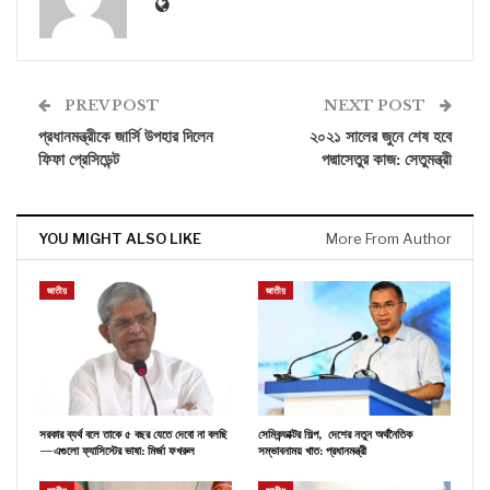
PREV POST
NEXT POST
প্রধানমন্ত্রীকে জার্সি উপহার দিলেন
২০২১ সালের জুনে শেষ হবে
ফিফা প্রেসিডেন্ট
পদ্মাসেতুর কাজ: সেতুমন্ত্রী
YOU MIGHT ALSO LIKE
More From Author
জাতীয়
জাতীয়
সরকার ব্যর্থ বলে তাকে ৫ বছর যেতে দেবো না বলছি
সেমিকন্ডাক্টর শিল্প, দেশের নতুন অর্থনৈতিক
—এগুলো ফ্যাসিস্টের ভাষা: মির্জা ফখরুল
সম্ভাবনাময় খাত: প্রধানমন্ত্রী