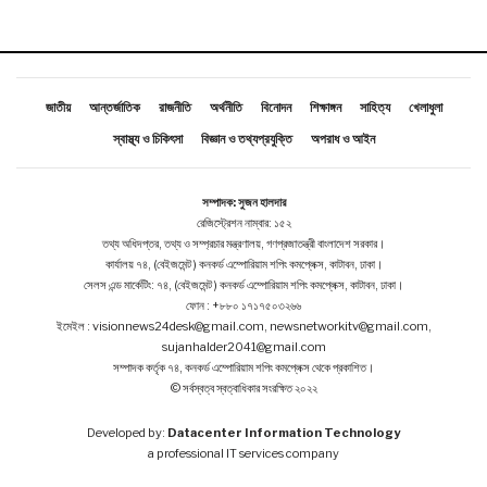
জাতীয়
আন্তর্জাতিক
রাজনীতি
অর্থনীতি
বিনোদন
শিক্ষাঙ্গন
সাহিত্য
খেলাধুলা
স্বাস্থ্য ও চিকিৎসা
বিজ্ঞান ও তথ্যপ্রযুক্তি
অপরাধ ও আইন
সম্পাদক: সুজন হালদার
রেজিস্ট্রেশন নাম্বার: ১৫২
তথ্য অধিদপ্তর, তথ্য ও সম্প্রচার মন্ত্রণালয়, গণপ্রজাতন্ত্রী বাংলাদেশ সরকার।
কার্যালয় ৭৪, (বেইজমেন্ট ) কনকর্ড এম্পোরিয়াম শপিং কমপ্লেক্স, কাটাবন, ঢাকা।
সেলস এন্ড মার্কেটিং: ৭৪, (বেইজমেন্ট ) কনকর্ড এম্পোরিয়াম শপিং কমপ্লেক্স, কাটাবন, ঢাকা।
ফোন : +৮৮০ ১৭১৭৫০৩২৬৬
ইমেইল : visionnews24desk@gmail.com, newsnetworkitv@gmail.com,
sujanhalder2041@gmail.com
সম্পাদক কর্তৃক ৭৪, কনকর্ড এম্পোরিয়াম শপিং কমপ্লেক্স থেকে প্রকাশিত।
© সর্বস্বত্ব স্বত্বাধিকার সংরক্ষিত ২০২২
Developed by:
Datacenter Information Technology
a professional IT services company