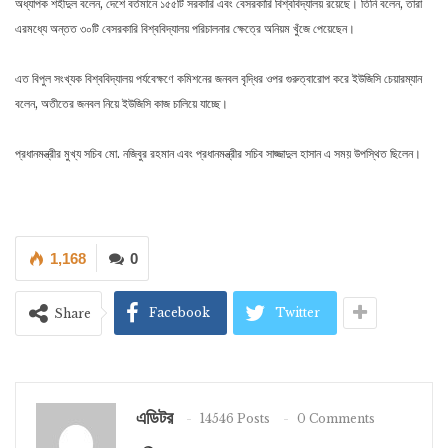
অধ্যাপক শহীদুল বলেন, দেশে বর্তমানে ১৫৫টি সরকারি এবং বেসরকারি বিশ্ববিদ্যালয় রয়েছে। তিনি বলেন, তারা
এরমধ্যে অন্তত ৩০টি বেসরকারি বিশ্ববিদ্যালয় পরিচালনার ক্ষেত্রে অনিয়ম খুঁজে পেয়েছেন।
এত বিপুল সংখ্যক বিশ্ববিদ্যালয় পর্যবেক্ষণে কমিশনের জনবল বৃদ্ধির ওপর গুরুত্বারোপ করে ইউজিসি চেয়ারম্যান
বলেন, অতীতের জনবল নিয়ে ইউজিসি কাজ চালিয়ে যাচ্ছে।
প্রধানমন্ত্রীর মুখ্য সচিব মো. নজিবুর রহমান এবং প্রধানমন্ত্রীর সচিব সাজ্জাদুল হাসান এ সময় উপস্থিত ছিলেন।
1,168
0
Facebook
Twitter
Share
এডিটর
14546 Posts
0 Comments