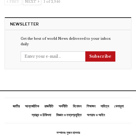
PREV
NEXT
1 of 2,946
NEWSLETTER
Get the best of world News delivered to your inbox
daily
Subscribe
জাতীয়
আন্তর্জাতিক
রাজনীতি
অর্থনীতি
বিনোদন
শিক্ষাঙ্গন
সাহিত্য
খেলাধুলা
স্বাস্থ্য ও চিকিৎসা
বিজ্ঞান ও তথ্যপ্রযুক্তি
অপরাধ ও আইন
সম্পাদক: সুজন হালদার