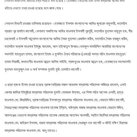
লেনদেন বিবরণীসহ যাবতীয় তথ্য পাঠাতে বলা হয়েছে। হেফাজত নেতাদের এবং এসব মাদ্রাসার অর্থের উৎস
খতিয়ে দেখতে তথ্য চাওয়া হয়েছে বলে জানা গেছে।
লেনদেন বিবরণী চাওয়ার তালিকায় রয়েছেন- হেফাজতে ইসলাম বাংলাদেশের আমির জুনায়েদ বাবুনগরী, মহাসচিব
প্রয়াত নূর হুসাইন কাসেমী, খেলাফত মজলিসের আমির মাওলানা ইসলামী নূরপুরী, মহাসচিব মুহাম্মদ মামুনুল হক, পীর
চরমোনাই ও ইসলামী আন্দোলন বাংলাদেশের আমির সৈয়দ মুহাম্মদ রেজাউল করীম, মহাসচিব সৈয়দ ফয়জুল করীম,
মহাসচিব অধ্যক্ষ মাওলানা ইউনুছ আহমাদ, আল হাইআতুল উলয়াও বেফাকুল মাদারিসিল আরাবিয়া বাংলাদেশের
সভাপতি মাহমুদুল হাসান, বাংলাদেশ ইমাম ও মুসল্লি ঐক্য পরিষদের (ডেমরা) সদস্য সচিব মাওলানা মাহমুদুল
হাসান সিরাজী, কদমতলীর মাওলানা আব্দুল আলিম সাইফি, শ্যামপুরের মাওলানা আব্দুল হক, হেফাজতের সহসভাপতি
মুহাম্মদ মাহফুজুল হক ও অর্থ সম্পাদক মুফতি মুরি হোসাইন কাসেমী।
এ ছাড়া ব্যাংক হিসাব চাওয়া হয়েছে ব্রাহ্মণবাড়িয়ার দারুল আরকাম মাদ্রাসার পরিচালক সাজিদুর রাহমান, একই
জেলার জামিয়া ইউনুছিয়া মাদ্রাসার পরিচালক মুফতি মোবারক উল্লাহ, এর শিক্ষা সচিব আশেক এলাহী, ছাত্র
মাওলানা মো. জিয়াউদ্দিন, ব্রাহ্মণবাড়িয়ার ইসলামপুর মাদ্রাসার পরিচালক মাওলানা মো. বোরহান উদ্দিন কাশেমী,
সৈয়দুন্নেছা মাদ্রাসার পরিচালক মাওলানা হাফেজ ইদ্রিস, অষ্টগ্রাম বাজার মাদ্রাসার মাওলানা বোরহান উদ্দিন,
আশুগঞ্জের বেড়তলা মাদ্রাসার পরিচালক হাফেজ জোবায়ের আহাম্মদ আনসারী, সরাইল উচালিয়া মাদ্রাসার পরিচালক
মাওলানা মো. জহিরুল ইসলাম, দারমা মাদ্রাসার পরিচালক মাওলানা মেরাজুল হক কাশেমী ও নাটাই দক্ষিণ বিরাসার
মাদ্রাসার পরিচালক মাওলানা মো. আবু তাহের।