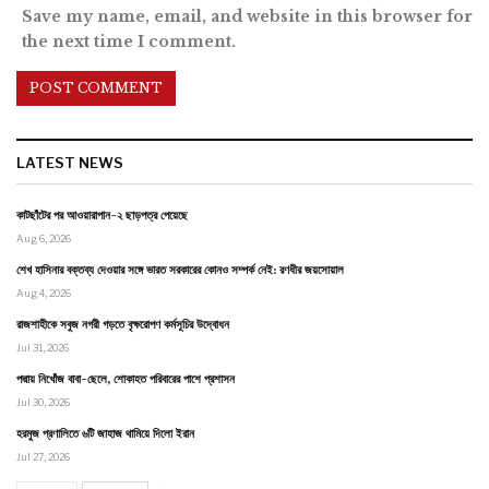
Save my name, email, and website in this browser for
the next time I comment.
LATEST NEWS
কাটছাঁটের পর আওয়ারাপান-২ ছাড়পত্র পেয়েছে
Aug 6, 2026
শেখ হাসিনার বক্তব্য দেওয়ার সঙ্গে ভারত সরকারের কোনও সম্পর্ক নেই: রণধীর জয়সোয়াল
Aug 4, 2026
রাজশাহীকে সবুজ নগরী গড়তে বৃক্ষরোপণ কর্মসূচির উদ্বোধন
Jul 31, 2026
পদ্মায় নিখোঁজ বাবা-ছেলে, শোকাহত পরিবারের পাশে প্রশাসন
Jul 30, 2026
হরমুজ প্রণালিতে ৬টি জাহাজ থামিয়ে দিলো ইরান
Jul 27, 2026