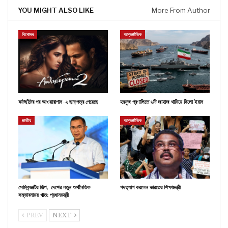
YOU MIGHT ALSO LIKE
More From Author
বিনোদন
আন্তর্জাতিক
কাটছাঁটের পর আওয়ারাপান-২ ছাড়পত্র পেয়েছে
হরমুজ প্রণালিতে ৬টি জাহাজ থামিয়ে দিলো ইরান
জাতীয়
আন্তর্জাতিক
সেমিকন্ডাক্টর শিল্প, দেশের নতুন অর্থনৈতিক
পদত্যাগ করলেন ভারতের শিক্ষামন্ত্রী
সম্ভাবনাময় খাত: প্রধানমন্ত্রী
PREV
NEXT