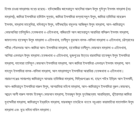
হিসাব চাওয়া মাদ্রাসার মধ্যে রয়েছে- হাটহাজারীর জামেয়াতুল আহলিয়া দারুল উলুম মুঈনুল ইসলাম মাদ্রাসা (বড়
মাদ্রাসা), জামিয়া ইসলামিয়া হামিউস সুন্নাহ, জামিয়া ইসলামিয়া কস্ফাসেমুল উলুম, জামিয়া হামিদিয়া নাছেরুল
ইসলাম, মাদ্রাসা মাহমুদিয়া, মদিনাতুল উলুম, ফটিকছড়ির বাবুনগর আজিজুল উলুম মাদ্রাসা, আল-জামিয়াতুল
কোরআনিয়া তালিমুদ্দিন হেফজখানা ও এতিমখানা, নাজিরহাট আল জামেয়াতুল আরাবিয়া নাসিরুল ইসলাম মাদ্রাসা,
জাফতনগর হাফেজুল উলুম মাদ্রাসা ও এতিমখানা, তালীমুল কুরআন বালক-বালিকা মাদ্রাসা ও এতিমখানা, চট্টগ্রামের
পটিয়া পৌরসভার আল-জামিয়া আল-ইসলামিয়া মাদ্রাসা, হাফেজিয়া তালীমুল কোরআন মাদ্রাসা ও এতিমখানা,
আশিয়া এমদাদুল উলুম মাদ্রাসা হেফজখানা ও এতিমখানা, ভুজপুরের উত্তর বারমাসিয়া হাফেজুল উলুম ইসলামিয়া
মাদ্রাসা, দাতমারা তালিমুল কোরআন ইসলামিয়া মাদ্রাসা, আল জামিয়া ইসলামিয়া এমদাদুল ইসলাম মাদ্রাসা, আল
মাহমুদ ইসলামিয়া বালক-বালিকা মাদ্রাসা, আল মাদ্রাসাতুল ইসলামিয়া আরাবিয়া হেফজখানা ও এতিমখানা।
নারায়ণগঞ্জের সানারপাড় জামিয়াতুল আবরার হাফিজিয়া মাদ্রাসা, সিদ্ধিরগঞ্জের মা. হাদুশ শাইখ ইদ্রিম আল ইসলামী,
আল-জামিয়াতুল ইসলামিয়া দারুল উলুম, আশরাফিয়া মহিলা মাদ্রাসা, আল-জামিয়াতুল ইসলামিয়া নূরুল কোরআন,
আব্দুল আলী দারুস সালাম হিফজুল কোরআন মাদ্রাসা, ইফয়জুল উলুম মুহউচ্ছন্নাহ আরাবিয়্যাহ, ভূঁইয়াপাড়া জামিয়া
মুহাম্মদীয়া মাদ্রাসা, জামিয়াতুল ইব্রাহিম মাদ্রাসা, মারকাজুল তাহরিকে খতমে নবুওয়াত কারামাতিয়া মাতালাউল উলুম
মাদ্রাসা এবং নূরে মদিনা দাখিল মাদ্রাসা।