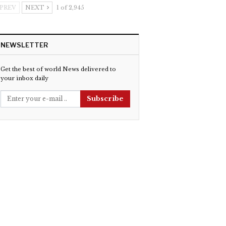
PREV
NEXT
1 of 2,945
NEWSLETTER
Get the best of world News delivered to
your inbox daily
Subscribe