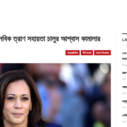
মানবিক ত্রাণ সহায়তা চালুর আশ্বাস কামালার
L
আন্তর্জাতিক
শীর্ষ সংবাদ
সংবাদ শিরোনাম
শেখ 
জয়স
Aug
রাজশ
Jul 
পদ্ম
Jul 
হরমু
Jul 
সেমি
Jul 