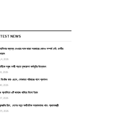
ATEST NEWS
হাসিনার বক্তব্য দেওয়ার সঙ্গে ভারত সরকারের কোনও সম্পর্ক নেই: রণধীর
োয়াল
 4, 2026
াহীকে সবুজ নগরী গড়তে বৃক্ষরোপণ কর্মসূচির উদ্বোধন
31, 2026
ায় নিখোঁজ বাবা-ছেলে, শোকাহত পরিবারের পাশে প্রশাসন
30, 2026
জ প্রণালিতে ৬টি জাহাজ থামিয়ে দিলো ইরান
27, 2026
কন্ডাক্টর শিল্প, দেশের নতুন অর্থনৈতিক সম্ভাবনাময় খাত: প্রধানমন্ত্রী
25, 2026