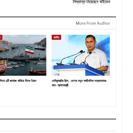
সিদ্ধান্ত নিয়েছেন বাইডেন
More From Author
ক
জাতীয়
ালিতে ৬টি জাহাজ থামিয়ে দিলো ইরান
সেমিকন্ডাক্টর শিল্প, দেশের নতুন অর্থনৈতিক সম্ভাবনাময়
খাত: প্রধানমন্ত্রী