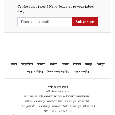
Get the best of world News delivered to your inbox
daily
Subscribe
জাতীয়
আন্তর্জাতিক
রাজনীতি
অর্থনীতি
বিনোদন
শিক্ষাঙ্গন
সাহিত্য
খেলাধুলা
স্বাস্থ্য ও চিকিৎসা
বিজ্ঞান ও তথ্যপ্রযুক্তি
অপরাধ ও আইন
সম্পাদক: সুজন হালদার
রেজিস্ট্রেশন নাম্বার: ১৫২
তথ্য অধিদপ্তর, তথ্য ও সম্প্রচার মন্ত্রণালয়, গণপ্রজাতন্ত্রী বাংলাদেশ সরকার।
কার্যালয় ৭৪, (বেইজমেন্ট ) কনকর্ড এম্পোরিয়াম শপিং কমপ্লেক্স, কাটাবন, ঢাকা।
সেলস এন্ড মার্কেটিং: ৭৪, (বেইজমেন্ট ) কনকর্ড এম্পোরিয়াম শপিং কমপ্লেক্স, কাটাবন, ঢাকা।
ফোন : +৮৮০ ১৭১৭৫০৩২৬৬