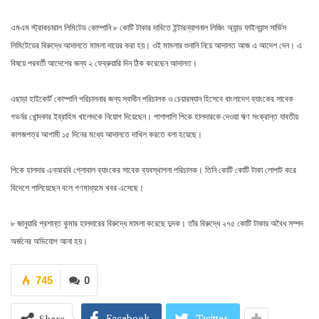
এমএম স্ট্রাকচারাল লিমিটেড কোম্পানি ৮ কোটি টাকার দাবিতে ইন্টারন্যাশনাল লিজিং অ্যান্ড ফাইন্যান্স সার্ভিস
লিমিটেডের বিরুদ্ধে আদালতে মামলা দায়ের করা হয়। ওই মামলার শুনানি নিয়ে আদালত আজ এ আদেশ দেন। এ
বিষয়ে পরবর্তী আদেশের জন্য ২ ফেব্রুয়ারি দিন ঠিক করেছেন আদালত।
এছাড়া হাইকোর্ট কোম্পানি পরিচালনার জন্য স্বাধীন পরিচালক ও চেয়ারম্যান হিসেবে বাংলাদেশ ব্যাংকের সাবেক
গভর্নর খোন্দকার ইব্রাহিম খালেদকে নিয়োগ দিয়েছেন। পাশাপাশি পিকে হালদারকে দেওয়া ঋণ সংক্রান্ত যাবতীয়
কাগজপত্র আগামী ১৫ দিনের মধ্যে আদালতে দাখিল করতে বলা হয়েছে।
পিকে হালদার এনআরবি গ্লোবাল ব্যাংকের সাবেক ব্যবস্থাপনা পরিচালক। তিনি কোটি কোটি টাকা লোপাট করে
বিদেশে পালিয়েছেন বলে গণমাধ্যমে খবর এসেছে।
৮ জানুয়ারি প্রশান্ত কুমার হালদারের বিরুদ্ধে মামলা করেছে দুদক। তাঁর বিরুদ্ধে ২৭৫ কোটি টাকার অবৈধ সম্পদ
অর্জনের অভিযোগ আনা হয়।
745
0
Facebook
Twitter