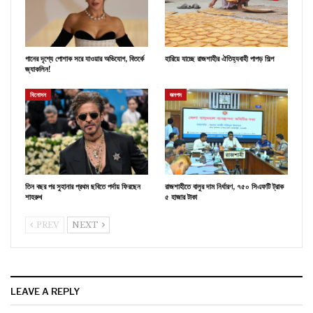
গানের দৃশ্যে পোশাক সরে যাওয়ার অভিযোগ, বিতর্কে
হারিয়ে যাচ্ছে রাজশাহীর ঐতিহ্যবাহী পাপড় শিল্প
জ্যাকলিন!
বিনোদন
জনপদ
তিন বছর পর সুহানার প্রথম ছবিতে পর্দায় ফিরছেন
রাজশাহীতে বালুর দাম নির্ধারণ, ৭৫০ সিএফটি ট্রাক
শাহরুখ
৫ হাজার টাকা
PREV
NEXT
LEAVE A REPLY