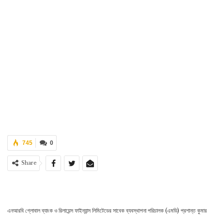
745
0
Share
এনআরবি গ্লোবাল ব্যাংক ও রিলায়েন্স ফাইন্যান্স লিমিটেডের সাবেক ব্যবস্থাপনা পরিচালক (এমডি) প্রশান্ত কুমার