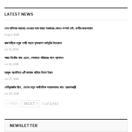
LATEST NEWS
শেখ হাসিনার বক্তব্য দেওয়ার সঙ্গে ভারত সরকারের কোনও সম্পর্ক নেই: রণধীর জয়সোয়াল
Aug 4, 2026
রাজশাহীকে সবুজ নগরী গড়তে বৃক্ষরোপণ কর্মসূচির উদ্বোধন
Jul 31, 2026
পদ্মায় নিখোঁজ বাবা-ছেলে, শোকাহত পরিবারের পাশে প্রশাসন
Jul 30, 2026
হরমুজ প্রণালিতে ৬টি জাহাজ থামিয়ে দিলো ইরান
Jul 27, 2026
সেমিকন্ডাক্টর শিল্প, দেশের নতুন অর্থনৈতিক সম্ভাবনাময় খাত: প্রধানমন্ত্রী
Jul 25, 2026
PREV
NEXT
1 of 2,945
NEWSLETTER