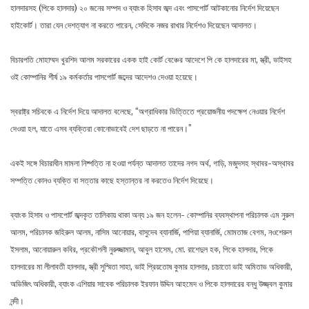
হালদারসহ (পিকে হালদার) ২০ জনের সম্পদ ও ব্যাংক হিসাব জব্দ এবং পাসপোর্ট আটকানোর নির্দেশ দিয়েছেন
হাইকোর্ট। তারা যেন দেশত্যাগ না করতে পারেন, সেদিকে নজর রাখার নির্দেশও দিয়েছেন আদালত।
বিচারপতি মোহাম্মদ খুরশিদ আলম সরকারের একক হাই কোর্ট বেঞ্চের আদেশে পি কে হালদারের মা, স্ত্রী, ভাইসহ
ওই কোম্পানির শীর্ষ ১৯ কর্মকর্তার পাসপোর্ট জব্দের আদেশও দেওয়া হয়েছে।
স্বরাষ্ট্র সচিবকে এ নির্দেশ দিয়ে আদালত বলেছে, “অগ্রাধিকার ভিত্তিতে প্রয়োজনীয় পদক্ষেপ নেওয়ার নির্দেশ
দেওয়া হল, যাতে এসব ব্যক্তিরা কোনোভাবেই দেশ ছাড়তে না পারেন।”
একই সঙ্গে বিচারাধীন মামলা নিষ্পত্তি না হওয়া পর্যন্ত আদালত তাদের নগদ অর্থ, গাড়ি, মজুদসহ স্থাবর-অস্থাবর
সম্পত্তি কোনও ব্যক্তি বা সত্তার কাছে হস্তান্তর না করতেও নির্দেশ দিয়েছে।
ব্যাংক হিসাব ও পাসপোর্ট জব্দকৃত তালিকায় থাকা অন্য ১৯ জন হলেন- কোম্পানির ব্যবস্থাপনা পরিচালক এম নুরুল
আলম, পরিচালক জহিরুল আলম, নাসিম আনোয়ার, বাসুদেব ব্যানার্জি, পাপিয়া ব্যানার্জি, মোমতাজ বেগম, নওশেরুল
ইসলাম, আনোয়ারুল কবির, প্রকৌশলী নুরুজ্জামান, আবুল হাসেম, মো. রাশেদুল হক, পিকে হালদার, পিকে
হালদারের মা লীলাবতী হালদার, স্ত্রী সুস্মিতা সাহা, ভাই প্রিয়তোষ কুমার হালদার, চাচাতো ভাই অমিতাভ অধিকারী,
অভিজিৎ অধিকারী, ব্যাংক এশিয়ার সাবেক পরিচালক ইরফান উদ্দিন আহমেদ ও পিকে হালদারের বন্ধু উজ্জ্বল কুমার
নন্দী।