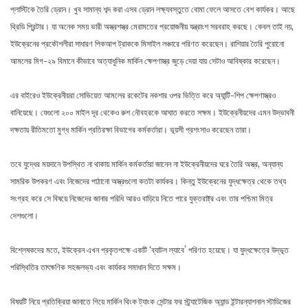
প্লাস্টিকে তৈরি ড্রোন। খুব সামান্য শব্দ করা এসব ড্রোন লক্ষ্যবস্তুতে বোমা ফেলে আসতে বেশ কার্যকর। আছে
থ্রিডি প্রিন্টার। যা অনেক সময় ভারী অস্ত্রশস্ত্র মেরামতের প্রয়োজনীয় যন্ত্রাংশ সরবরাহ করছে। কেবল তাই নয়,
ইউক্রেনের প্রকৌশলীরা সাধারণ পিকআপ ট্রাককে মিসাইল লঞ্চারে পরিণত করেছেন। রাশিয়ার তৈরি পুরোনো
আমলের মিগ-২৯ বিমানে কীভাবে অত্যাধুনিক মার্কিন ক্ষেপণাস্ত্র জুড়ে দেয়া যায় সেটাও আবিষ্কার করেছেন।
এর বাইরেও ইউক্রেনীয়রা সোভিয়েত আমলের রকেটের নকশার ওপর ভিত্তি করে অ্যান্টি-শিপ ক্ষেপণাস্ত্রও
বানিয়েছে। যেগুলো ২০০ মাইল দূর থেকেও রুশ নৌবহরকে আঘাত করতে সক্ষম। ইউক্রেনীয়দের এমন উদ্ভাবনী
দক্ষতায় রীতিমতো মুগ্ধ মার্কিন প্রতিরক্ষা বিভাগের কর্মকর্তারা। ভূয়সী প্রশংসাও করেছেন তারা।
তবে যুদ্ধের ময়দানে উপস্থিত না থাকায় মার্কিন কর্মকর্তারা জানেন না ইউক্রেনীয়দের ঘরে তৈরি অস্ত্র, অন্যান্য
সামরিক উপকরণ এবং নিজেদের পাঠানো অস্ত্রগুলো কতটা কার্যকর। কিন্তু ইউক্রেনের যুদ্ধক্ষেত্র থেকে তথ্য
সংগ্রহ করে সে বিষয়ে নিজেদের জানার পরিধি আরও বাড়িয়ে নিতে পারে যুক্তরাষ্ট্র এবং তার পশ্চিমা মিত্র
দেশগুলো।
বিশ্লেষকদের মতে, ইউক্রেন এখন প্রকৃতপক্ষে একটি ‘ব্যাটল ল্যাবে’ পরিণত হয়েছে। যা যুদ্ধক্ষেত্রে উদ্ভূত
পরিস্থিতির তাৎক্ষণিক সহজলভ্য এবং কার্যকর সমাধান দিতে সক্ষম।
বিষয়টি নিয়ে প্রতিক্রিয়া জানাতে গিয়ে মার্কিন থিংক ট্যাংক সেন্টার ফর স্ট্র্যাটেজিক অ্যান্ড ইন্টারন্যাশনাল স্টাডিজের