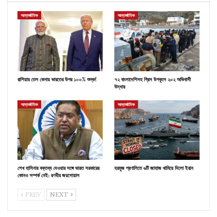
আন্তর্জাতিক
আন্তর্জাতিক
রাশিয়ার তেল কেনায় ভারতের উপর ১০০% শুল্ক!
৭২ বাংলাদেশিসহ গ্রিস উপকূলে ২০২ অভিবাসী
উদ্ধার
আন্তর্জাতিক
আন্তর্জাতিক
শেখ হাসিনার বক্তব্য দেওয়ার সঙ্গে ভারত সরকারের
হরমুজ প্রণালিতে ৬টি জাহাজ থামিয়ে দিলো ইরান
কোনও সম্পর্ক নেই: রণধীর জয়সোয়াল
PREV
NEXT