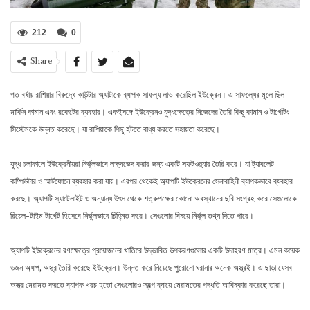
212
0
Share
গত বর্ষায় রাশিয়ার বিরুদ্ধে কাউন্টার অ্যাটাকে ব্যাপক সাফল্য লাভ করেছিল ইউক্রেন। এ সাফল্যের মূলে ছিল
মার্কিন কামান এবং রকেটের ব্যবহার। একইসঙ্গে ইউক্রেনও যুদ্ধক্ষেত্রে নিজেদের তৈরি কিছু কামান ও টার্গেটিং
সিস্টেমকে উন্নত করেছে। যা রাশিয়াকে পিছু হটতে বাধ্য করতে সহায়তা করেছে।
যুদ্ধ চলাকালে ইউক্রেনীয়রা নির্ভুলভাবে লক্ষ্যভেদ করার জন্য একটি সফটওয়্যার তৈরি করে। যা ট্যাবলেট
কম্পিউটার ও স্মার্টফোনে ব্যবহার করা যায়। এরপর থেকেই অ্যাপটি ইউক্রেনের সেনাবাহিনী ব্যাপকভাবে ব্যবহার
করছে। অ্যাপটি স্যাটেলাইট ও অন্যান্য উৎস থেকে শত্রুপক্ষের কোনো অবস্থানের ছবি সংগ্রহ করে সেগুলোকে
রিয়েল-টাইম টার্গেট হিসেবে নির্ভুলভাবে চিহ্নিত করে। সেগুলোর বিষয়ে নির্ভুল তথ্য দিতে পারে।
অ্যাপটি ইউক্রেনের রণক্ষেত্রে প্রয়োজনের খাতিরে উদ্ভাবিত উপকরণগুলোর একটি উদাহরণ মাত্র। এমন কয়েক
ডজন অ্যাপ, অস্ত্র তৈরি করেছে ইউক্রেন। উন্নত করে নিয়েছে পুরোনো ঘরানার অনেক অস্ত্রই। এ ছাড়া যেসব
অস্ত্র মেরামত করতে ব্যাপক খরচ হতো সেগুলোরও স্বল্প ব্যায়ে মেরামতের পদ্ধতি আবিষ্কার করেছে তারা।