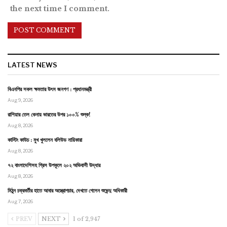
the next time I comment.
LATEST NEWS
বিএনপির সকল ক্ষমতার উৎস জনগণ : প্রধানমন্ত্রী
Aug 9, 2026
রাশিয়ার তেল কেনায় ভারতের উপর ১০০% শুল্ক!
Aug 8, 2026
কাস্টিং কাউচ : মুখ খুললেন বলিউড নায়িকারা
Aug 8, 2026
৭২ বাংলাদেশিসহ গ্রিস উপকূলে ২০২ অভিবাসী উদ্ধার
Aug 8, 2026
মিঠুন চক্রবর্তীর হাতে আবার অস্ত্রোপচার, দেখতে গেলেন শুভেন্দু অধিকারী
Aug 7, 2026
PREV
NEXT
1 of 2,947