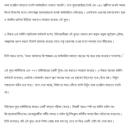
ভাবা হয়েছিল বাস্তবে ততটা কার্যকারিতা দেখাতে পারেনি। তবে যুক্তরাষ্ট্রের তৈরি এম-১৪২ মাল্টিপল রকেট লঞ্চার
কিংবা হিমার্সের মতো ক্ষেপণাস্ত্র ব্যবস্থাগুলো যথেষ্ঠ কার্যকারিতা দেখিয়েছে। একইসঙ্গে এগুলোর রক্ষণাবেক্ষণ ব্যয়
ও নানাবিধ দুর্বলতা চিহ্নিত করতেও সহায়তা করেছে এই যুদ্ধ।
এ বিষয়ে এক মার্কিন প্রতিরক্ষা কর্মকর্তা বলেন, ইউক্রেনীয়রা এই যুদ্ধে যেভাবে রুশ কমান্ড অ্যান্ড কন্ট্রোল সেন্টার,
অস্ত্রাগার ধ্বংস করতে হিমার্স ব্যবহার করেছে তাতে চক্ষু চড়কগাছ হওয়া মতো অবস্থা হয়ে দাঁড়িয়েছে।
তিনি আরও বলেন, ‘অথচ আমাদের বিশেষজ্ঞরা এর কার্যকারিতা জানতে বছরের পর বছর ব্যয় করেছেন গবেষণায়।’
এই যুদ্ধ মার্কিনিদের এম-৭৭৭ হাউটজারের ত্রুটি খুঁজে বের করতেও সহায়তা করেছে। এ বিষয়ে আরেক মার্কিন
কর্মকর্তা বলেছেন, একটানা গোলাবর্ষণ করলে অল্প সময়ের মধ্য এর ব্যারেল উত্তপ্ত হয়ে বেঁকে যায়। নির্ভুল
লক্ষ্যভেদ কঠিন হয়ে পড়ে। ফলে দেখা যাচ্ছে, নির্মাণের সময় এটিকে যতটা নিখুঁত ভাবা হয়েছিল বাস্তবে ততটা
নয়।
ইউক্রেন যুদ্ধ মার্কিনিদের জন্যও একটি বাস্তব পরীক্ষা ক্ষেত্র। বিষয়টি আরও স্পষ্ট হয় মার্কিন হাউস অব
রিপ্রেজেনটেটিভসের ডেমোক্র্যাটিক পার্টির সদস্য ও হাউস ইন্টেলিজেন্স কমিটির সদস্য জিম হাইমসের মন্তব্যে।
তিনি বলেছেন, যদি এই যুদ্ধ থেকে শিক্ষা নেয়ার কথা বলা হয়, তবে তা নিয়ে একটি গোটা বই লেখা যাবে।