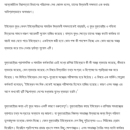
আন্তর্জাতিক নিরাপত্তা বিভাগের পরিচালক সেথ জোনস বলেন, তাদের উদ্ভাবনী সক্ষমতা এক কথায়
অবিশ্বাস্যভাবে অসাধারণ।
ইউক্রেন যুদ্ধ কেবল ইউক্রেনীয়দের সামরিক উদ্ভাবনী সক্ষমতাকেই বাড়ায়নি, এ যুদ্ধ যুক্তরাষ্ট্র ও পশ্চিমা
মিত্রদের সামনে দারুণ আরেকটি সুযোগ হাজির করেছে। বাস্তব যুদ্ধ ক্ষেত্রে তাদের অস্ত্র কতটা কার্যকর তা
যাচাই করা যেতে পারে ইউক্রেনে। একইসঙ্গে জয়ী হতে কোন পক্ষ কী পদক্ষেপ নিচ্ছে এবং কোন ধরনের অস্ত্র
ব্যবহার করে তাও দেখার দুর্দান্ত সুযোগ এটি।
যুক্তরাষ্ট্রের প্রাশাসনিক ও সামরিক কর্মকর্তারা এরই মধ্যে রাশিয়া ইউক্রেনে কী কী অস্ত্র ব্যবহার করেছে, কীভাবে
ব্যবহার করেছে, কেন ব্যবহার করেছে সে বিষয়ে বিস্তারিত তথ্য সংগ্রহ ও বিশ্লেষণের প্রক্রিয়া শুরু করে
দিয়েছে। সব মিলিয়ে ইউক্রেন যেন নতুন-পুরোনো অস্ত্রের পরীক্ষাগার হয়ে উঠেছে। এ বিষয়ে এক মার্কিন গোয়েন্দা
কর্মকর্তা বলেছেন, ‘ইউক্রেন সব দিক থেকেই অস্ত্রের পরীক্ষাগার হিসেবে হাজির হয়েছে। কারণ এসব অস্ত্র এর
আগে কখনোই দুটি শিল্পোন্নত দেশের মধ্যকার যুদ্ধে ব্যবহৃত হয়নি।’
যুক্তরাষ্ট্রের জন্য এই যুদ্ধ আরও একটি কারণে গুরুত্বপূর্ণ। যুক্তরাষ্ট্রের কাছে ইউক্রেন ও রাশিয়ার সমরাস্ত্রের
ব্যাপারে তথ্য সংগ্রহের অন্যতম বড় জায়গা। যা যুক্তরাষ্ট্রের নিজস্ব সমরাস্ত্র উন্নয়নের জন্য বিপুল পরিমাণ
তুলনামূলক তথ্যের যোগান দিচ্ছে। যেমন যুক্তরাষ্ট্র ইউক্রেনকে বেশ কিছু সুইচব্লেড-৩০০ সিরিজের ড্রোন
দিয়েছিল। দিয়েছিল প্রতিপক্ষের রাডার ধ্বংসে সক্ষম কিছু ক্ষেপণাস্ত্রও। এসব সমরাস্ত্র তৈরির সময় যতটা কার্যকর