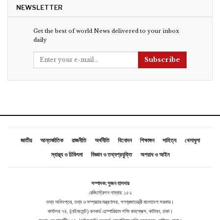
NEWSLETTER
Get the best of world News delivered to your inbox
daily
Subscribe
জাতীয়
আন্তর্জাতিক
রাজনীতি
অর্থনীতি
বিনোদন
শিক্ষাঙ্গন
সাহিত্য
খেলাধুলা
স্বাস্থ্য ও চিকিৎসা
বিজ্ঞান ও তথ্যপ্রযুক্তি
অপরাধ ও আইন
সম্পাদক: সুজন হালদার
রেজিস্ট্রেশন নাম্বার: ১৫২
তথ্য অধিদপ্তর, তথ্য ও সম্প্রচার মন্ত্রণালয়, গণপ্রজাতন্ত্রী বাংলাদেশ সরকার।
কার্যালয় ৭৪, (বেইজমেন্ট ) কনকর্ড এম্পোরিয়াম শপিং কমপ্লেক্স, কাটাবন, ঢাকা।