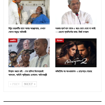
মিঠুন চক্রবর্তীর হাতে আবার অস্ত্রোপচার, দেখতে
সরকার ব্যর্থ বলে তাকে ৫ বছর যেতে দেবো না বলছি
গেলেন শুভেন্দু অধিকারী
—এগুলো ফ্যাসিস্টের ভাষা: মির্জা ফখরুল
রাজনীতি
বিনোদন
বিশ্বাস করতে চাই- শেখ হাসিনা ডিসেম্বরেই
কাটছাঁটের পর আওয়ারাপান-২ ছাড়পত্র পেয়েছে
আসবেন, আইনি প্রক্রিয়ায় এগোবেন: আইনমন্ত্রী
PREV
NEXT