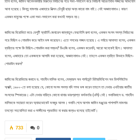
তিনি বলেন, জামিন আবেদনকারীর বিরুদ্ধে নির্বাচনের পরে সভা-সমাবেশ করে নির্বাচনী আচরণবিধি লঙ্ঘনের অভিযোগ
আনা হয়েছে। কিন্তু মামলার এজাহারে নিক্সন চৌধুরী ছাড়া অন্য কারো নাম নাই। নেই অজ্ঞাতনামাও। কারণ
একজন মানুষের পক্ষে একা সভা-সমাবেশ করা কখনই সম্ভব নয়।
জামিনের বিরোধিতা করে ডেপুটি অ্যাটর্নি জেনারেল জান্নাতুল ফেরদৌসি রূপা বলেন, একজন সংসদ সদস্য নির্বাচনের
পরে মিছিল ও শোডাউন করে আইন ভঙ্গ করেছেন। এতে শপথের লঙ্ঘন হয়েছে। এ পর্যায়ে আদালত বলেন, একজন
ব্যক্তির পক্ষে কি মিছিল-শোডাউন করা সম্ভব? ডিএজি বলেন, একজন করেননি, আরো অনেকেই ছিল। আদালত
বলেন, এজাহারে তো একজনকে আসামি করা হয়েছে, অজ্ঞাতনামাও নেই। তাহলে একজন ব্যক্তি কিভাবে মিছিল-
শোডাউন করল?
জামিনের বিরোধিতার জবাবে ড. শাহদীন মালিক বলেন, মেম্বারস অব পার্লামেন্ট ডিটারমিনিশেন অব ডিসপিউটেড
অ্যাক্ট, ১৯৮০-তে বলা হয়েছে যে, কোনো সংসদ সদস্য যদি শপথ ভঙ্গ করেন তাহলে তা দেখার এখতিয়ার জাতীয়
সংসদের স্পিকারের। এটা দেখার দায়িত্ব কোনো থানার ভারপ্রাপ্ত কর্মকর্তার (ওসি) নেই। শুনানিকালে ড. শাহদীন
মালিককে সহায়তা করেন অ্যাডভোকেট মনজুর আলম। শুনানি শেষে আগাম জামিন মঞ্জুরের পাশাপাশি মামলার
তদন্তে সহযোগিতা করা ও সাক্ষীদের প্রভাবিত না করার জন্যও বলেছে হাইকোর্ট।
733
0