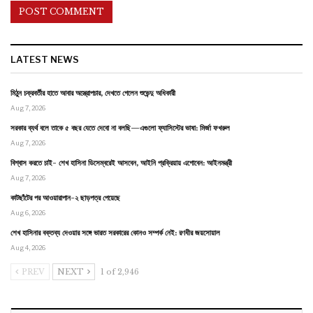
LATEST NEWS
মিঠুন চক্রবর্তীর হাতে আবার অস্ত্রোপচার, দেখতে গেলেন শুভেন্দু অধিকারী
Aug 7, 2026
সরকার ব্যর্থ বলে তাকে ৫ বছর যেতে দেবো না বলছি—এগুলো ফ্যাসিস্টের ভাষা: মির্জা ফখরুল
Aug 7, 2026
বিশ্বাস করতে চাই- শেখ হাসিনা ডিসেম্বরেই আসবেন, আইনি প্রক্রিয়ায় এগোবেন: আইনমন্ত্রী
Aug 7, 2026
কাটছাঁটের পর আওয়ারাপান-২ ছাড়পত্র পেয়েছে
Aug 6, 2026
শেখ হাসিনার বক্তব্য দেওয়ার সঙ্গে ভারত সরকারের কোনও সম্পর্ক নেই: রণধীর জয়সোয়াল
Aug 4, 2026
PREV
NEXT
1 of 2,946