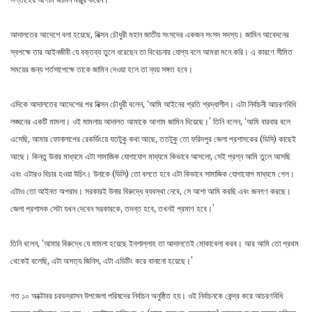
আদালতের আদেশে বলা হয়েছে, নিক্সন চৌধুরী মহান জাতীয় সংসদের একজন সংসদ সদস্য। জামিন আবেদনের
স্বপক্ষে তার আইনজীবী যে বক্তব্য তুলে ধরেছেন তা বিবেচনার যোগ্য বলে আমরা মনে করি। এ কারণে সীমিত
সময়ের জন্য শর্তসাপেক্ষে তাকে জামিন দেওয়া হলে তা ন্যয় সঙ্গত হবে।
এদিকে আদালতের আদেশের পর নিক্সন চৌধুরী বলেন, ‘আমি আইনের প্রতি শ্রদ্ধাশীল। এটা নির্বাচনী আচরণবিধি
লঙ্ঘনের একটি মামলা। ওই মামলায় আদালত আমাকে আগাম জামিন দিয়েছে।’ তিনি বলেন, ‘আমি বারবার বলে
এসেছি, আমার ফোনালাপের রেকর্ডিংয়ে যতটুকু কথা আছে, ততটুকু তো ফরিদপুর জেলা প্রশাসকের (ডিসি) কাছেই
আছে। কিন্তু উনার মাধ্যমে এটা সামাজিক যোগাযোগ মাধ্যমে কিভাবে আসলো, সেই প্রশ্ন আমি তুলে আসছি
এবং এটারও বিচার হওয়া উচিৎ। উনাকে (ডিসি) তো বলতে হবে এটা কিভাবে সামাজিক যোগাযোগ মাধ্যমে গেল।
এটাও তো আইনত অপরাধ। সরকারই উনার বিরুদ্ধে ব্যবস্থা নেবে, সে আশা আমি করছি এবং জনগণ করছে।
জেলা প্রশাসক সেটা যখন দেবেন সরকারকে, তদন্ত হবে, তখনই প্রমাণ হবে।’
তিনি বলেন, ‘আমার বিরুদ্ধে যে মামলা হয়েছে ইনশাল্লাহ তা আদালতেই মোকাবেলা করব। আর আমি তো প্রথম
থেকেই বলেছি, এটা অসত্য জিনিস, এটা এডিটিং করে বানানো হয়েছে।’
গত ১০ অক্টোবর চরভদ্রাসন উপজেলা পরিষদের নির্বাচন অনুষ্ঠিত হয়। ওই নির্বাচনকে কেন্দ্র করে আচরণবিধি