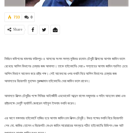
733
0
Share
নির্বাচন কমিশনের মামলায় ফরিদপুর-৪ আসনের সংসদ সদস্য মুজিবর রহমান চৌধুরী নিক্সনের আগাম জামিন বহাল
রেখেছে আপিল বিভাগের চেম্বার জজ আদালত। তাকে হাইকোর্টের দেয়া ৮ সপ্তাহের আগাম জামিন স্থগিত চেয়ে
আপিল বিভাগে আবেদন করে রাষ্ট্র পক্ষ। সেই আবেদনের ওপর শুনানি নিয়ে আপিল বিভাগের চেম্বার জজ
আদালতের বিচারপতি মুহাম্মদ নুরুজ্জামান হাইকোর্টের দেয়া জামিন বহাল রাখেন।
আদালতে নিক্সন চৌধুরীর পক্ষে সিনিয়র আইনজীবী এডভোকেট আব্দুল বাসেদ মজুমদার ও সাইদ আহমেদ রাজা এবং
রাষ্ট্রপক্ষে ডেপুটি অ্যাটর্নি জেনারেল সাইফুল ইসলাম শুনানি করেন।
এর আগে মঙ্গলবার হাইকোর্টে হাজির হয়ে আগাম জামিন চান নিক্সন চৌধুরী। উভয় পক্ষের শুনানি নিয়ে বিচারপতি
শেখ মো. জাকির হোসেন ও বিচারপতি কেএম জাহিদ সারোয়ারের সমন্বয়ে গঠিত হাইকোর্টের ডিভিশন বেঞ্চ আট
সপ্তাহের আগাম জামিন মঞ্জুর করেন।