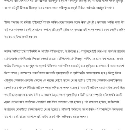
লঙ্ঘনের অভিযোগ এনে গত ১৫ অক্টোবর ফরিদপুর-৪ (ভাঙ্গা-সদরপুর-চরভদ্রাসন) আসনের সংসদ সদস্য মুজিবুর
রহমান চৌধুরী নিক্সনের বিরুদ্ধে থানায় মামলা করেন ফরিদপুরের জ্যেষ্ঠ নির্বাচন কর্মকর্তা নওয়াবুল ইসলাম।
ইসির মামলায় গত রবিবার হাইকোর্টে আগাম জামিন চেয়ে আবেদন করেন নিক্সন চৌধুরী। মঙ্গলবার শুনানির জন্য দিন
ধার্য করে আদালত। সেই মোতাবেক সকালে হাইকোর্টে হাজির হন স্বতন্ত্র এই সংসদ সদস্য। বেলা দেড়টায় জামিন
আবেদনের উপর শুনানি শুরু হয়।
জামিন শুনানিতে তার আইনজীবী ড. শাহদীন মালিক বলেন, সংবিধানের ৪৩ অনুচ্ছেদে চিঠিপত্র এবং সকল নাগরিকের
যোগাযোগের গোপনীয়তার নিশ্চয়তা দেওয়া হয়েছে। টেলিযোগাযোগ নিয়ন্ত্রণ আইন, ২০০১ এ বলা হয়েছে, সরকার
জাতীয় নিরাপত্তা ও জনশৃঙ্খলার স্বার্থে টেলিফোন কোম্পানিকে রেকর্ড (কোন ব্যক্তির কথোপকথন) করার আদেশ
দিতে পারেন। সেক্ষেত্রে রেকর্ড করার আদেশটি স্বরাষ্ট্রমন্ত্রী বা প্রতিমন্ত্রীর আদেশক্রমে হবে। কিন্তু নিক্সন
চৌধুরীর ফোনালাপ রেকর্ডের ক্ষেত্রে সে ধরনের কোনো আদেশ দেওয়া হয়নি। তাই তার ফোনালাপ বেআইনিভাবে
রেকর্ড করে সোশ্যাল মিডিয়ায় ভাইরাল করায় সংবিধানের লঙ্ঘন হয়েছে। আর ওই ভাইরাল হওয়া অডিও রেকর্ড দিয়ে
তার বিরুদ্ধে মামলা করেছে ইসি। এ কারণে উক্ত মামলা প্রশ্নবিদ্ধ। তিনি বলেন, সম্প্রতি হাইকোর্টের একটি
দ্বৈত বেঞ্চের রায়ে নাগরিকের ফোনালাপ ফাঁস নিয়ে পর্যবেক্ষণ দেয়া হয়েছে। ওই রায়ে বলা হয়েছে, সংবিধানেই
নাগরিকের গোপনীয়তা রক্ষার নিশ্চয়তা দেওয়া হয়েছে। চাইলেই নাগরিকের সাংবিধানিক এই অধিকারকে লঙ্ঘন করা
যায় না। সেই রায়ের আলোকে এই অডিও রেকর্ড ফাঁস সংবিধান ও রায়ের লঙ্ঘন।