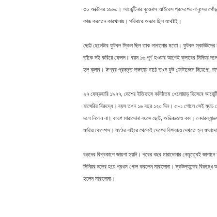
৩০ অক্টোবর ১৯৬০। আর্জেন্টিনার বুয়েনাস আইরেস প্রদেশের লানুসের গোঁড়
কাজ করতেন কারখানায়। পরিবারে অভাব ছিল যথেষ্টই।
ছোট্ট ছেলেটার ফুটবল স্কিল ছিল তাক লাগানোর মতো। ফুটবল স্কাউটদের ন
তাঁকে সই করিয়ে ফেলল। বয়স ১৬ পূর্ণ হওয়ার আগেই ক্লাবের সিনিয়র দলের 
হল ক্লাব। ঈশ্বর প্রদত্ত দক্ষতায় মাঠে তখন ফুট ফোটাচ্ছেন দিয়েগো, ড
২৭ ফেব্রুয়ারি ১৯৭৭, দেশের ইতিহাসে কনিষ্ঠতম খেলোয়াড় হিসেবে আর্জেন্
হাঙ্গেরির বিরুদ্ধে। বয়স তখন ১৬ বছর ১২০ দিন। ৫-১ গোলে সেই ম্যাচ জে
দলে নিলেন না। কারণ মারাদোনা বয়সে ছোট, অভিজ্ঞতাও কম। নেদারল্যান্ড
মারিও কেম্পেস। মাঠের বাইরে থেকেই দেশের বিশ্বজয় দেখতে হল মারাদ
বড়দের বিশ্বকাপে জায়গা হয়নি। পরের বছর মারাদোনার নেতৃত্বেই জাপানে 
সিনিয়র দলের হয়ে প্রথম গোল করলেন মারাদোনা। স্কটল্যান্ডের বিরুদ্ধে আ
হলেন মারাদোনা।