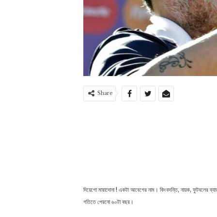
Share
দিয়েগো মারাদোনা ! একটা আবেগের নাম। কিংবদন্তি, নায়ক, ফুটবলের ব্যাড
গতিতে পেরনো ৬০টা বছর।