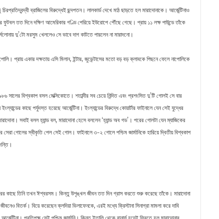
্রতিদ্বন্দ্বী ব্রাজিলের বিরুদ্ধেই ছন্দপতন। লালকার্ড দেখে মাঠ ছাড়তে হল মারাদোনাকে। আর্জেন্টিনাও
নার ফুটবল তত দিনে দক্ষিণ আমেরিকার গণ্ডি পেরিয়ে ইউরোপে পৌঁছে গেছে। প্রায় ১১ লক্ষ পাউন্ডে তাঁকে
র্সেলোনায় দু’টো মরসুম খেললেও সে ভাবে দাগ কাটতে পারলেন না মারাদনো।
াপোলি। প্রায় একার দক্ষতায় এসি মিলান, ইন্টার, জুভেন্টাসের মতো বড় বড় ক্লাবকে পিছনে ফেলে নাপোলিকে
। ১৯৮৬ সালের বিশ্বকাপ বসল মেক্সিকোতে। শতাব্দীর সব চেয়ে নিন্দিত এবং প্রশংসিত দু’টি গোলই সে বার
ান্ডের কাছে পর্যুদস্ত হয়েছে আর্জেন্টিনা। ইংল্যান্ডের বিরুদ্ধে কোয়ার্টার ফাইনালে যেন সেই যুদ্ধের
রাদোনা। সবাই বলল হ্যান্ড বল, মারাদোনা হেসে বললেন ‘হ্যান্ড অব গড’। পরের গোলটা যেন ম্যাজিকের
সেরা গোলের স্বীকৃতি পেল সেই গোল। ফাইনালে ৩-২ গোলে পশ্চিম জার্মানিকে হারিয়ে দ্বিতীয় বিশ্বকাপ
দন্তি।
র কাছে তিনি তখন ঈশ্বরসম। কিন্তু উশৃঙ্খল জীবন তত দিন গ্রাস করতে শুরু করেছে তাঁকে। মারাদোনা
ীবনেও বিতর্ক। বিয়ে করেছেন ক্লদিয়া ভিলাফেনকে, এরই মধ্যে ক্রিস্টানা সিনাগ্রা মামলা করে দাবি
্জেন্টিনা। প্রতিপক্ষ সেই পশ্চিম জার্মানি। কিন্তু ইতালি থেকে রানার্স হয়েই ফিরতে হল মারাদোনার