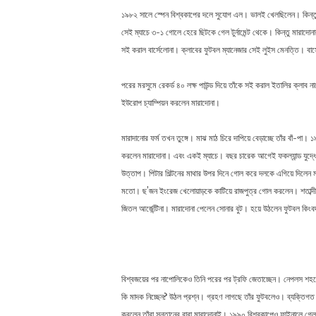
১৯৮২ সালে স্পেন বিশ্বকাপের দলে সুযোগ এল। ভালই খেলছিলেন। কিন্তু চিরপ
সেই ম্যাচে ৩-১ গোলে হেরে ছিটকে গেল টুর্নামেন্ট থেকে। কিন্তু মারাদো
সই করাল বার্সেলোনা। ক্লাবের ফুটবল ম্যানেজার সেই লুইস মেনত্তি। বা
পরের মরসুমে রেকর্ড ৪০ লক্ষ পাউন্ড দিয়ে তাঁকে সই করাল ইতালির ক্লাব ন
ইউরোপ চ্যাম্পিয়ন করলেন মারাদোনা।
মারাদানোর ফর্ম তখন তুঙ্গে। মাঝ মাঠ চিরে দাপিয়ে বেড়াচ্ছে তাঁর বাঁ-পা
করলেন মারাদোনা। এবং একই ম্যাচে। বছর চারেক আগেই ফকল্যান্ড যুদ্ধে ইংল্য
উত্তাপ। পিটার শিল্টনের মাথার উপর দিনে গোল করে দলকে এগিয়ে দিলেন মা
মতো। ছ’জন ইংরেজ খেলোয়াড়কে কাটিয়ে রাজপুত্র গোল করলেন। শতাব্দীর 
জিতল আর্জেন্টিনা। মারাদোনা পেলেন সোনার বুট। হয়ে উঠলেন ফুটবল কিংব
বিশ্বজয়ের পর নাপোলিকেও তিনি পরের পর ট্রফি জেতাচ্ছেন। নেপলস শহরে
কি মাদক নিচ্ছেন? উঠল প্রশ্ন। গ্রহণ লাগছে তাঁর ফুটবলেও। ব্যক্তিগত জ
করলেন তাঁরা সন্তানের বাবা মারাদোনাই। ১৯৯০ বিশ্বকাপেও ফাইনালে গেল আর