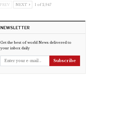
PREV
NEXT
1 of 2,947
NEWSLETTER
Get the best of world News delivered to
your inbox daily
Subscribe