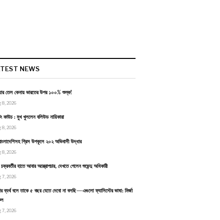
ATEST NEWS
য়ার তেল কেনায় ভারতের উপর ১০০% শুল্ক!
 8, 2026
টিং কাউচ : মুখ খুললেন বলিউড নায়িকারা
 8, 2026
াংলাদেশিসহ গ্রিস উপকূলে ২০২ অভিবাসী উদ্ধার
 8, 2026
ন চক্রবর্তীর হাতে আবার অস্ত্রোপচার, দেখতে গেলেন শুভেন্দু অধিকারী
 7, 2026
র ব্যর্থ বলে তাকে ৫ বছর যেতে দেবো না বলছি—এগুলো ফ্যাসিস্টের ভাষা: মির্জা
ুল
 7, 2026