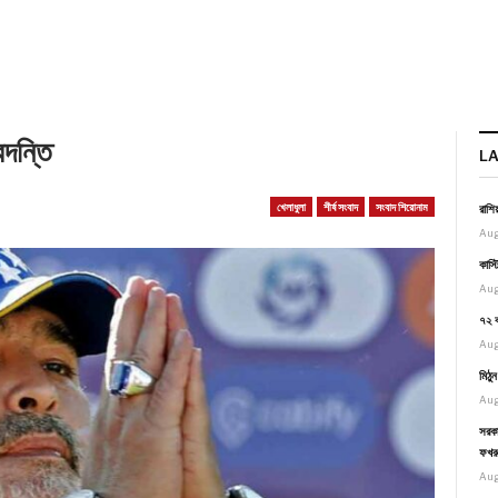
বদন্তি
L
খেলাধুলা
শীর্ষ সংবাদ
সংবাদ শিরোনাম
রাশি
Aug
কাস্
Aug
৭২ ব
Aug
মিঠু
Aug
সরকা
ফখর
Aug