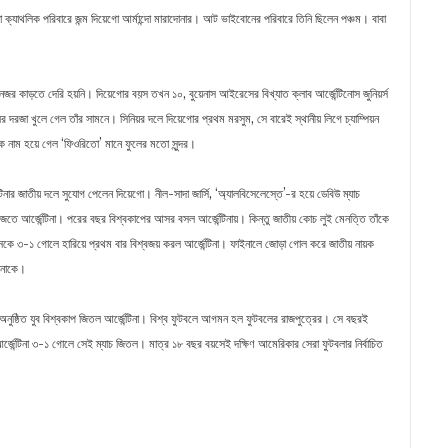
া ক্যাথলিক পরিবারে জন্ম দিয়েগো আর্মান্দো মারাদোনার। আট ভাইবোনের পরিবারে তিনি ছিলেন পঞ্চম। বাবা
জর কাড়তে দেরি হয়নি। দিয়েগোর বয়স তখন ১০, বুয়েনাস আইরেসের বিখ্যাত ক্লাব আর্জেন্টিনোস জুনিয়র্স
দরজা খুলে গেল তাঁর সামনে। সিনিয়র দলে দিয়েগোর প্রথম মরসুম, সে বারেই স্থানীয় লিগে চ্যাম্পিয়ন
াক নাম হয়ে গেল ‘ফিওরিতো’ মানে ফুলের মতো সুন্দর।
টিনার জাতীয় দলে সুযোগ পেলেন দিয়েগো। নীল-সাদা জার্সি, ‘অ্যালবিসেলেস্তে’-র হয়ে ডেবিউ ম্যাচ
তে আর্জেন্টিনা। পরের বছর বিশ্বকাপের আসর বসল আর্জেন্টিনায়। কিন্তু জাতীয় কোচ লুই মেনত্তি তাঁকে
সকে ৩-১ গোলে হারিয়ে প্রথম বার বিশ্বজয় করল আর্জেন্টিনা। ফাইনালে জোড়া গোল করে জাতীয় নায়ক
োনাকে।
অনুষ্ঠিত যুব বিশ্বকাপ জিতল আর্জেন্টিনা। বিশ্ব ফুটবলে আগমন হল ফুটবলের রাজপুত্রের। সে বছরই
র্জেন্টিনা ৩-১ গোলে সেই ম্যাচ জিতল। মাত্র ১৮ বছর বয়সেই দক্ষিণ আমেরিকার সেরা ফুটবলার নির্বাচিত