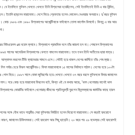
াকে। যে ইতালিতে ফুটবল খেলতে খেলতে তিনি বিশ্বসেরা হয়েছিলেন, সেই ইতালিতেই তিনি এ বার নিন্দিত,
সন হল। ইতালি ছাড়লেন মারাদোনা। দেশে ফিরে গ্রেফতার হলেন কোকেন নেওযয়ার অপরাধে। দু’বছর ফুটবল
 কোচ ১৯৮৬ এবং ১৯৯০ বিশ্বকাপের আর্জেন্টিনাকে ফাইনালে তোলা কার্লোস বিলার্দো। কিন্তু এ বার আর
োনা।
র নিউওয়েলস ওল্ড বয়েস ক্লাবে। বিশ্বকাপে প্রাথমিক দলে তাঁর জায়গা হল না। শেষমেশ বিশ্বকাপের
ড়ল। ১৯৯৪ সালের আমেরিকা বিশ্বকাপের খেলতে নামলেন মারাদোনা। তবে তখন তিনি অতীতের ছায়া মাত্র।
। আস্ফালন করলেন টিভি ক্যামেরার সামনে এসে। সেটাই হয়ে থাকল দেশের জার্সিতে তাঁর শেষ ম্যাচ।
লিগ পর্যায় হেরে ফিরল আর্জেন্টিনাও। ফিফা মারাদোনাকে ১৫ মাসের নির্বাসনে পাঠাল। দেশের হয়ে ১০০টা
ে ৩৪ গোল নিয়ে। ১৯৯৭ সালে বোকা জুনিয়র্সের হয়ে খেলতে খেলতে ৩৭ বছর বয়সে ফুটবলকে বিদায় জানালেন
া গোল। পরে কোচ হয়ে মারাদোনা ফিরলেন বটে, কিন্ত ওই যে কথায় আছে, ‘ভাল খেলোয়াড় মানেই ভাল
্বকাপের কোয়ার্টার ফাইনালে খেলোয়াড় জীবনের প্রতিদ্বন্দ্বী যুরগেন ক্লিন্সম্যানের জার্মানির কাছে হারল
লের সঙ্গে যৌথ ভাবে শতাব্দীর সেরা ফুটবলার নির্বাচিত হলেন দিয়েগো মারাদোনা। সে বছরই হৃদরোগে
 কারণ, জানালেন চিকিৎসকরা। সেই হৃদরোগ আর পিছু ছাড়েনি। ২০ বছর পর ২৬ নভেম্বর সেই হৃদরোগই