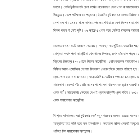
দলকে। গোটা টুর্নামেনেটে চেনা ফর্মের ধারেকাছেও দেখা গেল না মারাদোন
ধিক্কৃত। ডোপ পরীক্ষায় ধরা পড়লেন। ইতালির ফুটবলে ১৫ মাসের নির্বা
খেলা হল না। ১৯৯২ সালে আবার স্পেনের সেভিয়াতে যোগ দিলেন মারাদোনা।
ক্লিক করল না সেই জুটি। ২৬ ম্যাচে ৫ গোল করে সেভিয়া ছাড়লেন মারাদ
মারাদোনা তখন চোট আঘাতে জেরবার। খেলছেন আর্জেন্টিনার রোজারিও শহরে
যোগ্যতা অর্জন পর্বে আর্জেন্টিনা যখন খাদের কিনারে, তখন তাঁর ডাক প
গ্রিসের বিরুদ্ধে ৪-০ গোলে জিতল আর্জেন্টিনা। গোল করলেন মারাদোনাও
নিষিদ্ধ ড্রাগ এফেড্রিন নেওয়ায় বিশ্বকাপ থেকে তাঁকে ফেরত পাঠানো হল। 
ম্যাচ খেলা হল না মারাদোনার। আন্তর্জাতিক কেরিয়ার শেষ হল ৯১ ম্যাচ
মারাদোনা। রেকর্ড বইয়ে তাঁর নামের পাশে লেখা থাকল ৬৭৮ ম্যাচে ৩৪৫ট
কোচ নয়’। মারাদোনার ক্ষেত্রে যে এই প্রবাদ বাক্যটা ধ্রুব সত্যি। ২০১০ বিশ
কোচ মারাদোনার আর্জেন্টিনা।
বিশ্বের সর্বকালের সেরা ফুটবলার কে? নতুন শতকের শুরুতে ২০০০ সালের পে
আক্রান্ত হয়ে ভর্তি হতে হল হাসপাতাল। অত্যধিক মাদক সেবনই অসুখের
থামিয়ে দিল মারাদোনার হৃদস্পন্দন।