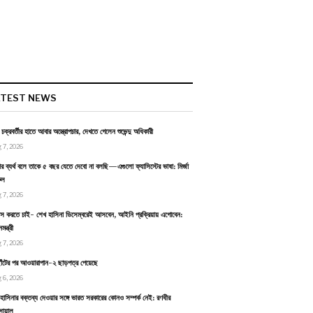
ATEST NEWS
ন চক্রবর্তীর হাতে আবার অস্ত্রোপচার, দেখতে গেলেন শুভেন্দু অধিকারী
 7, 2026
র ব্যর্থ বলে তাকে ৫ বছর যেতে দেবো না বলছি—এগুলো ফ্যাসিস্টের ভাষা: মির্জা
ুল
 7, 2026
বাস করতে চাই- শেখ হাসিনা ডিসেম্বরেই আসবেন, আইনি প্রক্রিয়ায় এগোবেন:
ন্ত্রী
 7, 2026
াঁটের পর আওয়ারাপান-২ ছাড়পত্র পেয়েছে
 6, 2026
হাসিনার বক্তব্য দেওয়ার সঙ্গে ভারত সরকারের কোনও সম্পর্ক নেই: রণধীর
োয়াল