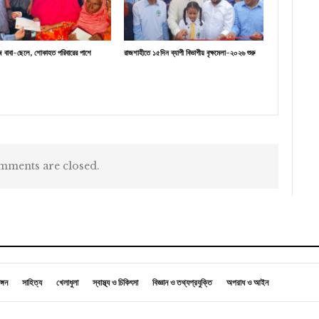
োঁজ বাবা-ছেলে, শোকাহত পরিবারের পাশে
রাজশাহীতে ১৫দিন ব্যাপী বিভাগীয় বৃক্ষমেলা-২০২৬ শুরু
ments are closed.
ঙ্গন
সাহিত্য
খেলাধুলা
স্বাস্থ্য ও চিকিৎসা
বিজ্ঞান ও তথ্যপ্রযুক্তি
অপরাধ ও আইন