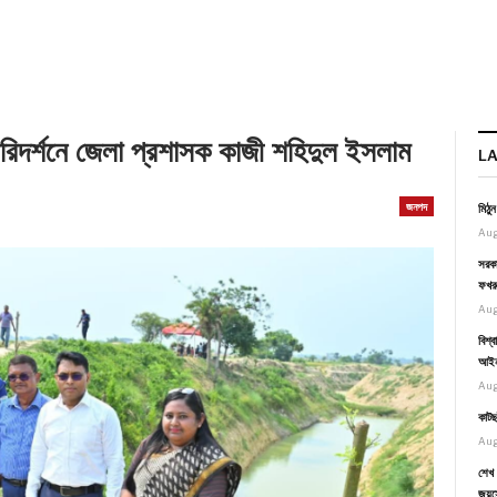
পরিদর্শনে জেলা প্রশাসক কাজী শহিদুল ইসলাম
L
জনপদ
মিঠু
Aug
সরকা
ফখর
Aug
বিশ্
আইনম
Aug
কাটছ
Aug
শেখ 
জয়স