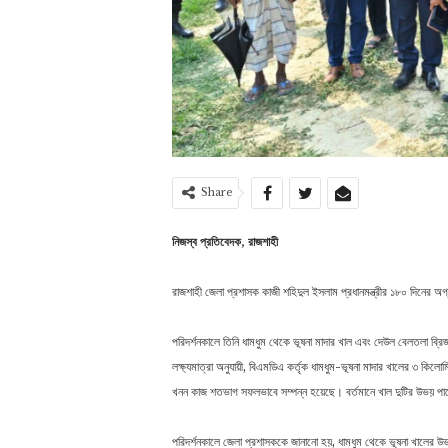
Share
নিজস্ব প্রতিবেদক, রাজশাহী
রাজশাহী জেলা প্রশাসক কাজী শহিদুল ইসলাম প্রধানমন্ত্রীর ১৮০ দিনের অ
পরিদর্শনকালে তিনি ধামধুম থেকে ভূষনা মাদার খাল এবং দেউল বেলতলা ব্রি
লক্ষ্যমাত্রা অনুযায়ী, বিএমডিএ কর্তৃক ধামধুম-ভূষনা মাদার খালের ৩ কি
খনন কাজ শতভাগ সফলভাবে সম্পন্ন হয়েছে। বর্তমানে খাল দুটির উভয় পাড়
পরিদর্শনকালে জেলা প্রশাসককে জানানো হয়, ধামধুম থেকে ভূষনা খালের উভয় 