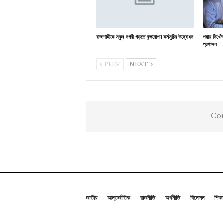
রাজশাহীকে সবুজ নগরী গড়তে বৃক্ষরোপণ কর্মসূচির উদ্বোধন
পদ্মায় নিখ
প্রশাসন
PREV
NEXT
Com
জাতীয়
আন্তর্জাতিক
রাজনীতি
অর্থনীতি
বিনোদন
শিক্ষা