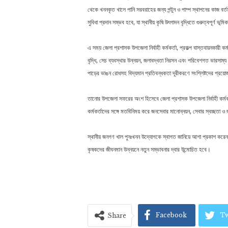
থেকে খননকৃত খালে পানি সরবরাহের জন্য পন্টুন ও পাম্প স্থাপনের কাজ বর
সুবিধা প্রদান সম্ভব হবে, যা স্থানীয় কৃষি উৎপাদন বৃদ্ধিতে গুরুত্বপূর্ণ ভূম
এ সময় জেলা প্রশাসক উপজেলা নির্বাহী কর্মকর্তা, প্রকল্প বাস্তবায়নকারী 
বৃদ্ধি, সেচ ব্যবস্থার উন্নয়ন, জলাবদ্ধতা নিরসন এবং পরিবেশগত ভারসাম্য 
পাড়ের ভাঙন রোধসহ বিদ্যমান প্রতিবন্ধকতা দূরীকরণে সংশ্লিষ্টদের প্রয়োজন
তানোর উপজেলা সফরের অংশ হিসেবে জেলা প্রশাসক উপজেলা নির্বাহী কর্মকর্
কর্মকর্তাদের সঙ্গে মতবিনিময় করে জনসেবার মানোন্নয়ন, সেবার স্বচ্ছতা ও
স্থানীয় জনগণ খাল পুনঃখনন উদ্যোগকে স্বাগত জানিয়ে আশা প্রকাশ করেন, 
কৃষকদের জীবনমান উন্নয়নে নতুন সম্ভাবনার দ্বার উন্মোচিত হবে।
Facebook
Tw
Share