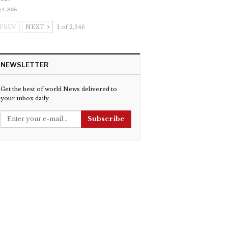
 4, 2026
PREV
NEXT
1 of 2,946
NEWSLETTER
Get the best of world News delivered to
your inbox daily
Subscribe