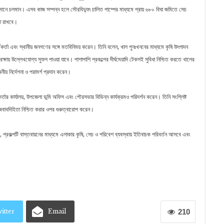
্তমানে চলমান। এসব কাজ সম্পন্ন হলে সৌরবিদ্যুৎ চালিত পাম্পের মাধ্যমে প্রায় ৬৮০ বিঘা জমিতে সেচ
িকা রাখবে।
কর্মকর্তা এবং স্থানীয় জনগণের সঙ্গে মতবিনিময় করেন। তিনি বলেন, খাল পুনঃখননের মাধ্যমে কৃষি উৎপাদন
রক্ষায় উল্লেখযোগ্য সুফল পাওয়া যাবে। পাশাপাশি প্রকল্পের দীর্ঘমেয়াদি টেকসই সুবিধা নিশ্চিত করতে খালের
ীয় নির্দেশনা ও পরামর্শ প্রদান করেন।
তার কার্যালয়, উপজেলা ভূমি অফিস এবং পৌরসভার বিভিন্ন কার্যক্রমও পরিদর্শন করেন। তিনি সংশ্লিষ্ট
 জবাবদিহিতা নিশ্চিত করার ওপর গুরুত্বারোপ করেন।
প্রকল্পটি বাস্তবায়নের মাধ্যমে এলাকার কৃষি, সেচ ও পরিবেশ ব্যবস্থায় ইতিবাচক পরিবর্তন আসবে এবং
itter
Email
210