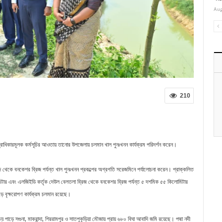
Aug
210
গ্রাধিকারমূলক কর্মসূচির আওতায় তানোর উপজেলায় চলমান খাল পুনঃখনন কার্যক্রম পরিদর্শন করেন।
জ থেকে বনকেশর ব্রিজ পর্যন্ত খাল পুনঃখনন প্রকল্পের অগ্রগতি সরেজমিনে পর্যালোচনা করেন। প্রাক্কলিত
লোমিটার এবং এলজিইডি কর্তৃক দেউল বেলতলা ব্রিজ থেকে বনকেশর ব্রিজ পর্যন্ত ৫ দশমিক ৫৫ কিলোমিটার
ে বৃক্ষরোপণ কার্যক্রম চলমান রয়েছে।
পাড়ে সগুনা, মাকরান্দা, শিররামপুর ও সাতপুকুড়িয়া মৌজায় প্রায় ৬৮০ বিঘা আবাদি জমি রয়েছে। পদ্মা নদী