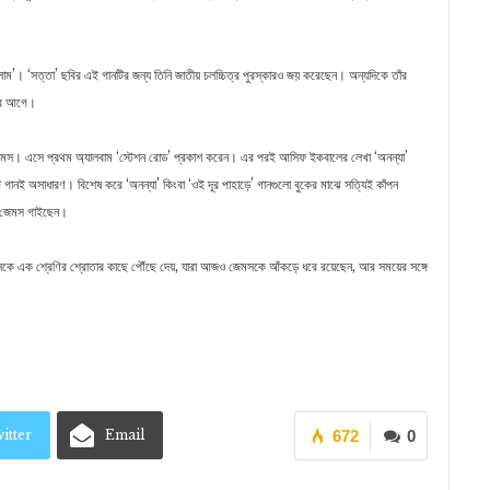
ম’। ‘সত্তা’ ছবির এই গানটির জন্য তিনি জাতীয় চলচ্চিত্র পুরস্কারও জয় করেছেন। অন্যদিকে তাঁর
বছর আগে।
জেমস। এসে প্রথম অ্যালবাম ‘স্টেশন রোড’ প্রকাশ করেন। এর পরই আসিফ ইকবালের লেখা ‘অনন্যা’
ানই অসাধারণ। বিশেষ করে ‘অনন্যা’ কিংবা ‘ওই দূর পাহাড়ে’ গানগুলো বুকের মাঝে সত্যিই কাঁপন
টি জেমস গাইছেন।
কে এক শ্রেণির শ্রোতার কাছে পৌঁছে দেয়, যারা আজও জেমসকে আঁকড়ে ধরে রয়েছেন, আর সময়ের সঙ্গে
itter
Email
672
0