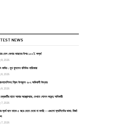
ATEST NEWS
য়ার তেল কেনায় ভারতের উপর ১০০% শুল্ক!
 8, 2026
টিং কাউচ : মুখ খুললেন বলিউড নায়িকারা
 8, 2026
াংলাদেশিসহ গ্রিস উপকূলে ২০২ অভিবাসী উদ্ধার
 8, 2026
ন চক্রবর্তীর হাতে আবার অস্ত্রোপচার, দেখতে গেলেন শুভেন্দু অধিকারী
 7, 2026
র ব্যর্থ বলে তাকে ৫ বছর যেতে দেবো না বলছি—এগুলো ফ্যাসিস্টের ভাষা: মির্জা
ুল
 7, 2026