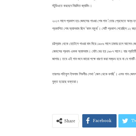
স্টুডিওতে করছেন নিয়মিত জ্যামিং।
২০১৭ সালে প্রকাশ হয় জেমসের গাওয়া শেষ গান ‘তোর প্রেমেতে অন্ধ হলা
প্রকাশিত শেষ অ্যালবাম ছিল ‘কাল যমুনা’। সেটি প্রকাশ পেয়েছিল ১২ 
চট্টগ্রাম থেকে হোটেলে গাওয়া বাদ দিয়ে ১৯৮৬ সালে ঢাকায় চলে আসেন 
জেমসের প্রথম একক অ্যালবাম। যেটা বের হয় ১৯৮৭ সালে। যার প্রতিটি গ
জাগায়। তবে এই গান শুনে কারো পক্ষে ধারণা করা সম্ভব হবে না যে গান
তারপর লতিফুল ইসলাম শিবলীর লেখা ‘জেল থেকে বলছি’। এসব গান জেমস
যুক্ত হয়েছে ভক্তরা।
Facebook
Tw
Share