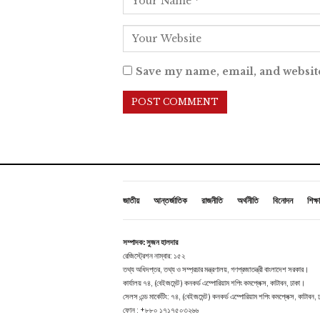
Save my name, email, and website
জাতীয়
আন্তর্জাতিক
রাজনীতি
অর্থনীতি
বিনোদন
শিক্ষা
সম্পাদক: সুজন হালদার
রেজিস্ট্রেশন নাম্বার: ১৫২
তথ্য অধিদপ্তর, তথ্য ও সম্প্রচার মন্ত্রণালয়, গণপ্রজাতন্ত্রী বাংলাদেশ সরকার।
কার্যালয় ৭৪, (বেইজমেন্ট ) কনকর্ড এম্পোরিয়াম শপিং কমপ্লেক্স, কাটাবন, ঢাকা।
সেলস এন্ড মার্কেটিং: ৭৪, (বেইজমেন্ট ) কনকর্ড এম্পোরিয়াম শপিং কমপ্লেক্স, কাটাবন,
ফোন : +৮৮০ ১৭১৭৫০৩২৬৬