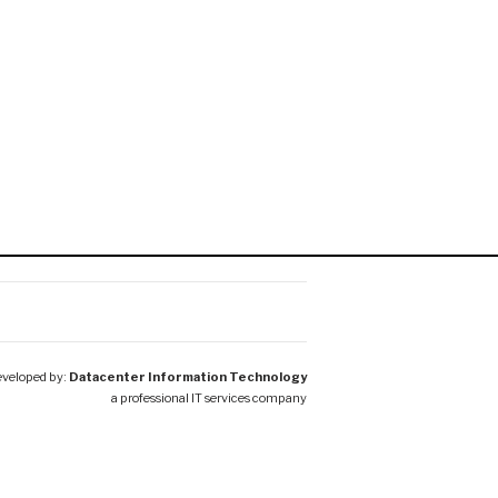
veloped by:
Datacenter Information Technology
a professional IT services company