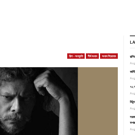
L
শিল্প - সংস্কৃতি
শীর্ষ সংবাদ
সংবাদ শিরোনাম
রাশি
Aug
কাস্
Aug
৭২ ব
Aug
মিঠু
Aug
সরকা
ফখর
Aug