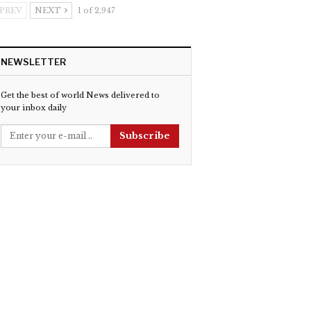
PREV
NEXT
1 of 2,947
NEWSLETTER
Get the best of world News delivered to
your inbox daily
Subscribe