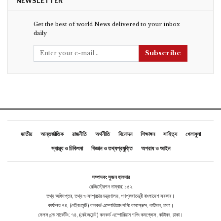
NEWSLETTER
Get the best of world News delivered to your inbox
daily
Subscribe
জাতীয়
আন্তর্জাতিক
রাজনীতি
অর্থনীতি
বিনোদন
শিক্ষাঙ্গন
সাহিত্য
খেলাধুলা
স্বাস্থ্য ও চিকিৎসা
বিজ্ঞান ও তথ্যপ্রযুক্তি
অপরাধ ও আইন
সম্পাদক: সুজন হালদার
রেজিস্ট্রেশন নাম্বার: ১৫২
তথ্য অধিদপ্তর, তথ্য ও সম্প্রচার মন্ত্রণালয়, গণপ্রজাতন্ত্রী বাংলাদেশ সরকার।
কার্যালয় ৭৪, (বেইজমেন্ট ) কনকর্ড এম্পোরিয়াম শপিং কমপ্লেক্স, কাটাবন, ঢাকা।
সেলস এন্ড মার্কেটিং: ৭৪, (বেইজমেন্ট ) কনকর্ড এম্পোরিয়াম শপিং কমপ্লেক্স, কাটাবন, ঢাকা।