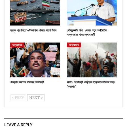
হরমুজ প্রণালিতে ৬টি জাহাজ থামিয়ে দিলো ইরান
সেমিকন্ডাক্টর শিল্প, দেশের নতুন অর্থনৈতিক
সম্ভাবনাময় খাত: প্রধানমন্ত্রী
আন্তর্জাতিক
আন্তর্জাতিক
পদত্যাগ করলেন ভারতের শিক্ষামন্ত্রী
ভারত: শিক্ষামন্ত্রী ধর্মেন্দ্রের ইস্তফার দাবিতে অনড়
‘ককরোচ’
PREV
NEXT
LEAVE A REPLY