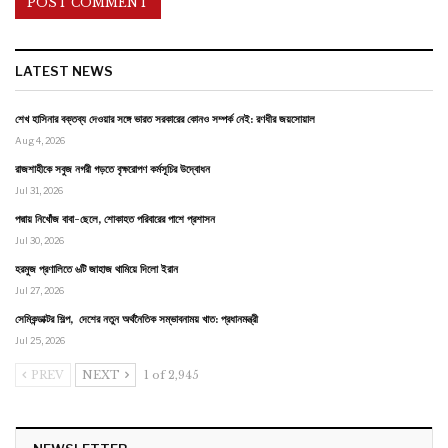
LATEST NEWS
শেখ হাসিনার বক্তব্য দেওয়ার সঙ্গে ভারত সরকারের কোনও সম্পর্ক নেই: রণধীর জয়সোয়াল
Aug 4, 2026
রাজশাহীকে সবুজ নগরী গড়তে বৃক্ষরোপণ কর্মসূচির উদ্বোধন
Jul 31, 2026
পদ্মায় নিখোঁজ বাবা-ছেলে, শোকাহত পরিবারের পাশে প্রশাসন
Jul 30, 2026
হরমুজ প্রণালিতে ৬টি জাহাজ থামিয়ে দিলো ইরান
Jul 27, 2026
সেমিকন্ডাক্টর শিল্প, দেশের নতুন অর্থনৈতিক সম্ভাবনাময় খাত: প্রধানমন্ত্রী
Jul 25, 2026
PREV
NEXT
1 of 2,945