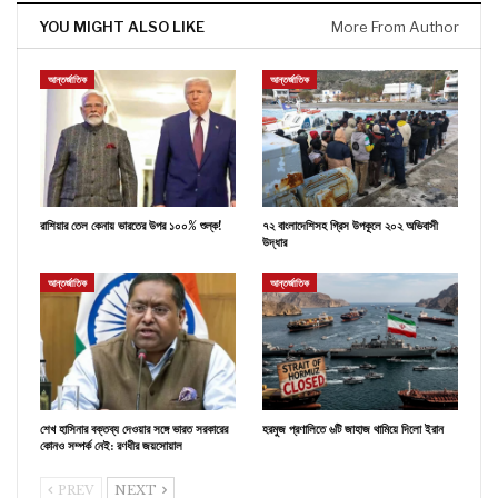
YOU MIGHT ALSO LIKE
More From Author
আন্তর্জাতিক
আন্তর্জাতিক
রাশিয়ার তেল কেনায় ভারতের উপর ১০০% শুল্ক!
৭২ বাংলাদেশিসহ গ্রিস উপকূলে ২০২ অভিবাসী
উদ্ধার
আন্তর্জাতিক
আন্তর্জাতিক
শেখ হাসিনার বক্তব্য দেওয়ার সঙ্গে ভারত সরকারের
হরমুজ প্রণালিতে ৬টি জাহাজ থামিয়ে দিলো ইরান
কোনও সম্পর্ক নেই: রণধীর জয়সোয়াল
PREV
NEXT