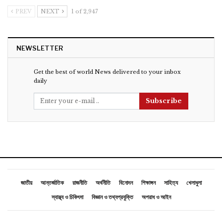
PREV
NEXT
1 of 2,947
NEWSLETTER
Get the best of world News delivered to your inbox
daily
Subscribe
জাতীয়
আন্তর্জাতিক
রাজনীতি
অর্থনীতি
বিনোদন
শিক্ষাঙ্গন
সাহিত্য
খেলাধুলা
স্বাস্থ্য ও চিকিৎসা
বিজ্ঞান ও তথ্যপ্রযুক্তি
অপরাধ ও আইন