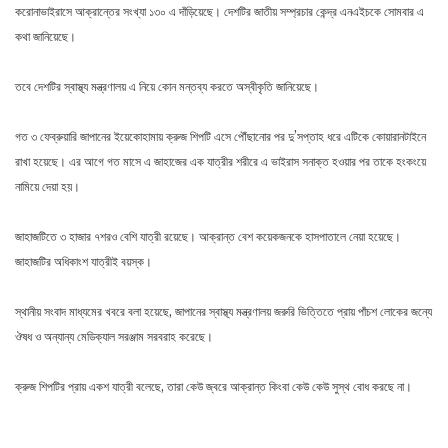
করোনাভাইরাসে আক্রান্তের সংখ্যা ১৩০ এ দাঁড়িয়েছে। দেশটির জাতীয় সম্প্রচার কেন্দ্র এনএইচকে সোমবার এ
কথা জানিয়েছে।
তবে দেশটির স্বাস্থ্য মন্ত্রণালয় এ নিয়ে কোন মন্তব্য করতে অস্বীকৃতি জানিয়েছে।
গত ৩ ফেব্রুয়ারি জাপানের ইয়েকোহামায় ক্রুজ শিপটি এসে পৌঁছানোর পর দু’সপ্তাহ ধরে এটিকে কোয়ারানটাইনে
রাখা হয়েছে। এর আগে গত মাসে এ জাহাজের এক যাত্রীর শরীরে এ ভাইরাস সনাক্ত হওয়ার পর তাকে হংকংয়ে
নামিয়ে দেয়া হয়।
জাহাজটিতে ৩ হাজার ৭শরও বেশি যাত্রী রয়েছে। আক্রান্ত বেশ কয়েকজনকে হাসপাতালে নেয়া হয়েছে।
জাহাজটির অধিকাংশ যাত্রীই বয়স্ক।
স্থানীয় সংবাদ মাধ্যমের খবরে বলা হয়েছে, জাপানের স্বাস্থ্য মন্ত্রণালয় জরুরি ভিত্তিতে প্রায় পাঁচশ লোকের জন্যে
ঔষধ ও অন্যান্য মেডিক্যাল সরঞ্জাম সরবরাহ করেছে।
ক্রুজ শিপটির প্রায় একশ যাত্রী বলেছে, তারা কেউ জ্বরে আক্রান্ত কিংবা কেউ কেউ সুস্থ বোধ করছে না।