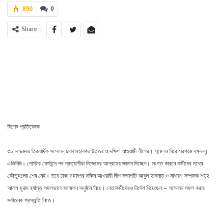
890
0
Share
বিশেষ প্রতিবেদক
৩০ নভেম্বর ত্রিবার্ষিক সম্মেলন ঢাকা মহানগর উত্তর ও দক্ষিণ আওয়ামী লীগের। সন্মেলন ঘিরে সরগরম বঙ্গবন্ধু
এভিনিউ। পোস্টার ফেস্টুনে পদ প্রত্যাশীরা নিজেদের আগ্রহের জানান দিচ্ছেন। সংগত কারনে কর্মীদের মধ্যে
কৌতুহলের শেষ নেই। তবে ঢাকা মহানগর দক্ষিন আওয়ামী লীগ সভাপতি আবুল হাসনাত ও সাধারণ সম্পাদক শাহে
আলম মুরাদ ব্যাস্ত সফলভাবে সম্মেলন অনুষ্ঠান নিয়ে। নেতাকর্মীদেরও নির্দেশ দিয়েছেন – সম্মেলন সফল করার
সর্বাত্নক প্রস্তুতি নিতে।