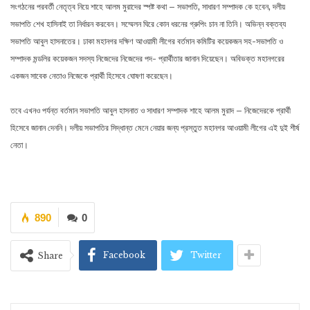
সংগঠনের পরবর্তী নেতৃত্ব নিয়ে শাহে আলম মুরাদের স্পষ্ট কথা – সভাপতি, সাধারণ সম্পাদক কে হবেন, দলীয়
সভাপতি শেখ হাসিনাই তা নির্ধারন করবেন। সম্মেলন ঘিরে কোন ধরনের গ্রুপিং চান না তিনি। অভিন্ন বক্তব্য
সভাপতি আবুল হাসনাতের। ঢাকা মহানগর দক্ষিণ আওয়ামী লীগের বর্তমান কমিটির কয়েকজন সহ-সভাপতি ও
সম্পাদক মন্ডলির কয়েকজন সদস্য নিজেদের নিজেদের পদ- প্রার্থীতার জানান দিয়েছেন। অবিভক্ত মহানগরের
একজন সাবেক নেতাও নিজেকে প্রার্থী হিসেবে ঘোষণা করেছেন।
তবে এখনও পর্যন্ত বর্তমান সভাপতি আবুল হাসনাত ও সাধারণ সম্পাদক শাহে আলম মুরাদ – নিজেদেরকে প্রার্থী
হিসেবে জানান দেননি। দলীয় সভাপতির সিদ্ধান্ত মেনে নেয়ার জন্য প্রস্তুত মহানগর আওয়ামী লীগের এই দুই শীর্ষ
নেতা।
890
0
Facebook
Twitter
Share