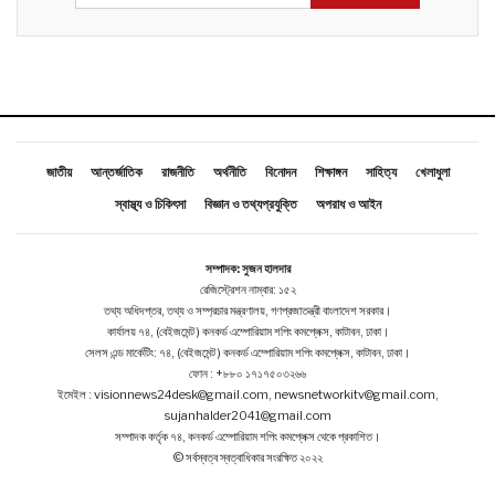
জাতীয়
আন্তর্জাতিক
রাজনীতি
অর্থনীতি
বিনোদন
শিক্ষাঙ্গন
সাহিত্য
খেলাধুলা
স্বাস্থ্য ও চিকিৎসা
বিজ্ঞান ও তথ্যপ্রযুক্তি
অপরাধ ও আইন
সম্পাদক: সুজন হালদার
রেজিস্ট্রেশন নাম্বার: ১৫২
তথ্য অধিদপ্তর, তথ্য ও সম্প্রচার মন্ত্রণালয়, গণপ্রজাতন্ত্রী বাংলাদেশ সরকার।
কার্যালয় ৭৪, (বেইজমেন্ট ) কনকর্ড এম্পোরিয়াম শপিং কমপ্লেক্স, কাটাবন, ঢাকা।
সেলস এন্ড মার্কেটিং: ৭৪, (বেইজমেন্ট ) কনকর্ড এম্পোরিয়াম শপিং কমপ্লেক্স, কাটাবন, ঢাকা।
ফোন : +৮৮০ ১৭১৭৫০৩২৬৬
ইমেইল : visionnews24desk@gmail.com, newsnetworkitv@gmail.com,
sujanhalder2041@gmail.com
সম্পাদক কর্তৃক ৭৪, কনকর্ড এম্পোরিয়াম শপিং কমপ্লেক্স থেকে প্রকাশিত।
© সর্বস্বত্ব স্বত্বাধিকার সংরক্ষিত ২০২২