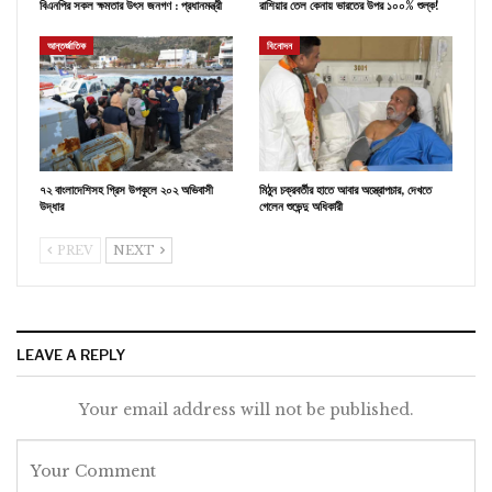
বিএনপির সকল ক্ষমতার উৎস জনগণ : প্রধানমন্ত্রী
রাশিয়ার তেল কেনায় ভারতের উপর ১০০% শুল্ক!
আন্তর্জাতিক
বিনোদন
৭২ বাংলাদেশিসহ গ্রিস উপকূলে ২০২ অভিবাসী
মিঠুন চক্রবর্তীর হাতে আবার অস্ত্রোপচার, দেখতে
উদ্ধার
গেলেন শুভেন্দু অধিকারী
PREV
NEXT
LEAVE A REPLY
Your email address will not be published.