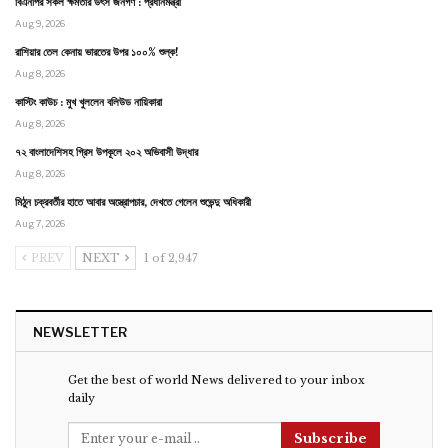
বিএনপির সকল ক্ষমতার উৎস জনগণ : প্রধানমন্ত্রী
Aug 9, 2026
রাশিয়ার তেল কেনায় ভারতের উপর ১০০% শুল্ক!
Aug 8, 2026
কাস্টিং কাউচ : মুখ খুললেন বলিউড নায়িকারা
Aug 8, 2026
৭২ বাংলাদেশিসহ গ্রিস উপকূলে ২০২ অভিবাসী উদ্ধার
Aug 8, 2026
মিঠুন চক্রবর্তীর হাতে আবার অস্ত্রোপচার, দেখতে গেলেন শুভেন্দু অধিকারী
Aug 7, 2026
PREV
NEXT
1 of 2,947
NEWSLETTER
Get the best of world News delivered to your inbox
daily
Subscribe