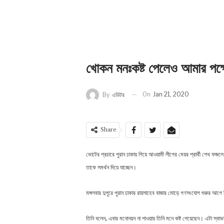
খোকন মনঃকষ্ট পেলেও আমার পক
On
Jan 21, 2020
By
এডিটর
Share
ভোটের
প্রচারে
পুরান
ঢাকায়
গিয়ে
আওয়ামী
লীগের
মেয়র
প্রার্থী
শেখ
ফজলে
।
তাকে
সমর্থন
দিয়ে
যাচ্ছেন
মঙ্গলবার
দুপুরে
পুরান
ঢাকার
রায়সাহেব
বাজার
মোড়ে
গণসংযোগ
শুরুর
আগে
,
।
তিনি
বলেন
এবার
মনোনয়ন
না
পাওয়ায়
তিনি
মনে
কষ্ট
পেয়েছেন
এটা
স্বাভ