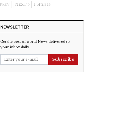
PREV
NEXT
1 of 2,945
NEWSLETTER
Get the best of world News delivered to
your inbox daily
Subscribe