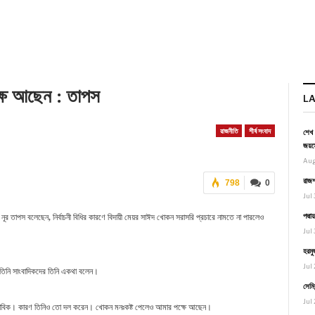
্ষে আছেন : তাপস
L
রাজনীতি
শীর্ষ সংবাদ
শেখ 
জয়স
Aug
রাজশ
798
0
Jul 
পদ্ম
,
নূর
তাপস
বলেছেন
নির্বাচনী
বিধির
কারণে
বিদায়ী
মেয়র
সাঈদ
খোকন
সরাসরি
প্রচারে
নামতে
না
পারলেও
Jul 
হরমু
Jul 
।
তিনি
সাংবাদিকদের
তিনি
একথা
বলেন
সেমি
Jul 
।
।
।
াবিক
কারণ
তিনিও
তো
দল
করেন
খোকন
মনঃকষ্ট
পেলেও
আমার
পক্ষে
আছেন