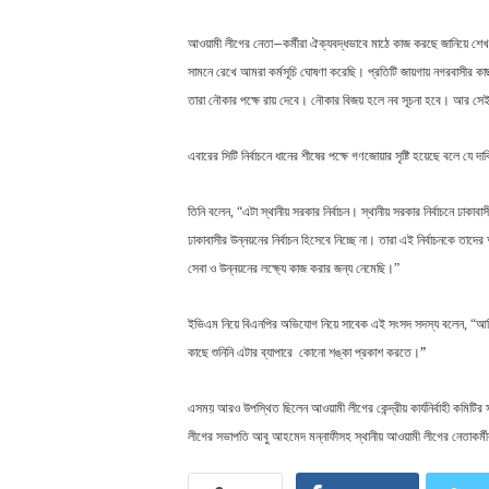
–
আওয়ামী
লীগের
নেতা
কর্মীরা
ঐক্যবদ্ধভাবে
মাঠে
কাজ
করছে
জানিয়ে
শেখ
।
সামনে
রেখে
আমরা
কর্মসূচি
ঘোষণা
করেছি
প্রতিটি
জায়গায়
নগরবাসীর
কা
।
।
তারা
নৌকার
পক্ষে
রায়
দেবে
নৌকার
বিজয়
হলে
নব
সূচনা
হবে
আর
সে
এবারের
সিটি
নির্বাচনে
ধানের
শীষের
পক্ষে
গণজোয়ার
সৃষ্টি
হয়েছে
বলে
যে
দাব
।
তিনি
বলেন
, “
এটা
স্থানীয়
সরকার
নির্বাচন
স্থানীয়
সরকার
নির্বাচনে
ঢাকাবাস
।
ঢাকাবাসীর
উন্নয়নের
নির্বাচন
হিসেবে
নিচ্ছে
না
তারা
এই
নির্বাচনকে
তাদের
।
সেবা
ও
উন্নয়নের
লক্ষ্যে
কাজ
করার
জন্য
নেমেছি
”
ইভিএম
নিয়ে
বিএনপির
অভিযোগ
নিয়ে
সাবেক
এই
সংসদ
সদস্য
বলেন
, “
আম
।
”
কাছে
শুনিনি
এটার
ব্যাপারে
কোনো
শঙ্কা
প্রকাশ
করতে
এসময়
আরও
উপস্থিত
ছিলেন
আওয়ামী
লীগের
কেন্দ্রীয়
কার্যনির্বাহী
কমিটির
লীগের
সভাপতি
আবু
আহমেদ
মন্নাফীসহ
স্থানীয়
আওয়ামী
লীগের
নেতাকর্মী