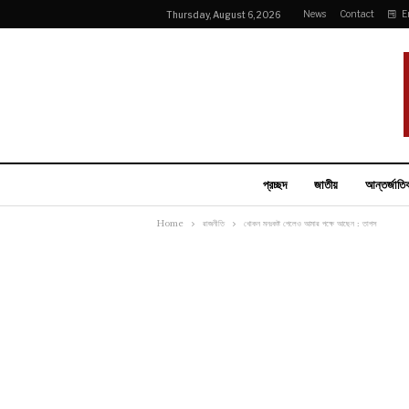
News
Contact
E
Thursday, August 6, 2026
প্রচ্ছদ
জাতীয়
আন্তর্জাতি
Home
রাজনীতি
খোকন মনঃকষ্ট পেলেও আমার পক্ষে আছেন : তাপস