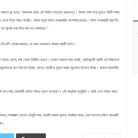
।
, ‘
ফজলে
নূর
বলেন
আমাদের
কাছে
এই
নির্বাচন
অত্যন্ত
গুরুত্বপূর্ণ
উন্নত
ঢাকা
গড়ে
তুলতে
পাঁচটি
লক্ষ্য
।
।
ছ
থেকে
বিপুল
সাড়া
পেয়েছি
ঢাকার
মানুষ
পয়লা
ফেব্রুয়ারির
অপেক্ষায়
রয়েছে
পয়লা
ফেব্রুয়ারি
সারা
দিন
।
’
ই
নব
সূচনার
মধ্য
দিয়ে
শুরু
হবে
নবযাত্রা
,
।
ি
বিএনপি
নেতারা
করছেন
তা
নাকচ
করেছেন
নৌকার
প্রার্থী
তাপস
।
ী
তাদের
যোগ্য
,
দক্ষ
সেবক
নির্বাচিত
করবে
সেখানে
আমরা
লক্ষ্য
করছি
,
প্রতিদ্বন্দ্বী
প্রার্থী
এই
নির্বাচনকে
।
আন্দোলনের
অংশ
হিসেবে
নিচ্ছে
,
তাদের
নেত্রীকে
মুক্ত
করার
আন্দোলন
হিসেবে
নিচ্ছে
আমরা
ঢাকাবাসীর
।
।
ি
মনে
করি
,
ঢাকাবাসী
এটাকে
সাদরে
গ্রহণ
করেছেন
এটা
আধুনিক
প্রযুক্তি
আমি
এখন
পর্যন্ত
কারও
,
,
,
সদস্য
মোফাজ্জল
হোসেন
চৌধুরী
মায়া
পারভীন
জামান
কল্পনা
সানজিদা
খানম
ঢাকা
মহানগর
দক্ষিণ
আওয়ামী
।
রা