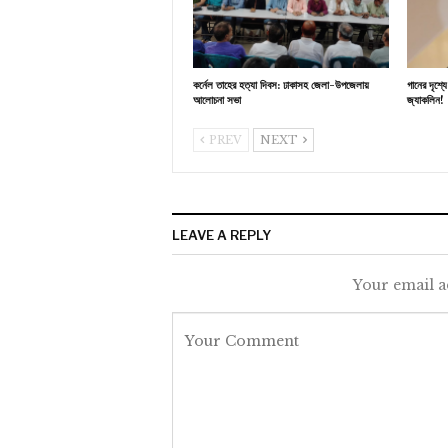
কর্নেল তাহের হত্যা দিবস: ঢাকাসহ জেলা-উপজেলায়
গানের দৃশ্
আলোচনা সভা
জ্যাকলিন!
PREV
NEXT
LEAVE A REPLY
Your email a