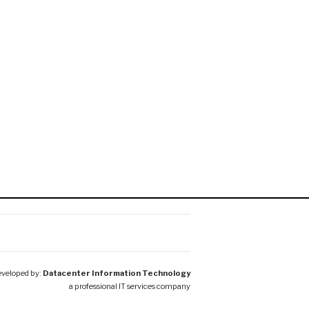
veloped by:
Datacenter Information Technology
a professional IT services company