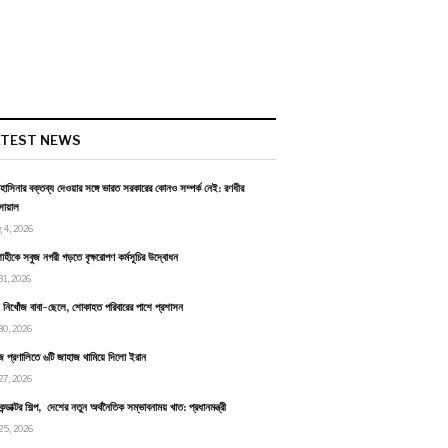
ATEST NEWS
হাসিনার বক্তব্য দেওয়ার সঙ্গে ভারত সরকারের কোনও সম্পর্ক নেই: রণধীর
োয়াল
 4, 2026
াহীকে সবুজ নগরী গড়তে বৃক্ষরোপণ কর্মসূচির উদ্বোধন
31, 2026
ায় নিখোঁজ বাবা-ছেলে, শোকাহত পরিবারের পাশে প্রশাসন
30, 2026
জ প্রণালিতে ৬টি জাহাজ থামিয়ে দিলো ইরান
27, 2026
কন্ডাক্টর শিল্প, দেশের নতুন অর্থনৈতিক সম্ভাবনাময় খাত: প্রধানমন্ত্রী
25, 2026