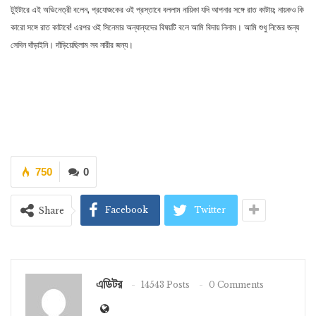
টুইটারে এই অভিনেত্রী বলেন, প্রযোজকের ওই প্রস্তাবে বললাম নায়িকা যদি আপনার সঙ্গে রাত কাটায়; নায়কও কি
কারো সঙ্গে রাত কাটাবে! এরপর ওই সিনেমার অন্যান্যদের বিষয়টি বলে আমি বিদায় নিলাম। আমি শুধু নিজের জন্য
সেদিন দাঁড়াইনি। দাঁড়িয়েছিলাম সব নারীর জন্য।
750
0
Facebook
Twitter
Share
এডিটর
14543 Posts
0 Comments