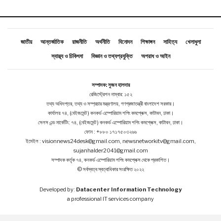
জাতীয়
আন্তর্জাতিক
রাজনীতি
অর্থনীতি
বিনোদন
শিক্ষাঙ্গন
সাহিত্য
খেলাধুলা
স্বাস্থ্য ও চিকিৎসা
বিজ্ঞান ও তথ্যপ্রযুক্তি
অপরাধ ও আইন
সম্পাদক: সুজন হালদার
রেজিস্ট্রেশন নাম্বার: ১৫২
তথ্য অধিদপ্তর, তথ্য ও সম্প্রচার মন্ত্রণালয়, গণপ্রজাতন্ত্রী বাংলাদেশ সরকার।
কার্যালয় ৭৪, (বেইজমেন্ট ) কনকর্ড এম্পোরিয়াম শপিং কমপ্লেক্স, কাটাবন, ঢাকা।
সেলস এন্ড মার্কেটিং: ৭৪, (বেইজমেন্ট ) কনকর্ড এম্পোরিয়াম শপিং কমপ্লেক্স, কাটাবন, ঢাকা।
ফোন : +৮৮০ ১৭১৭৫০৩২৬৬
ইমেইল : visionnews24desk@gmail.com, newsnetworkitv@gmail.com,
sujanhalder2041@gmail.com
সম্পাদক কর্তৃক ৭৪, কনকর্ড এম্পোরিয়াম শপিং কমপ্লেক্স থেকে প্রকাশিত।
© সর্বস্বত্ব স্বত্বাধিকার সংরক্ষিত ২০২২
Developed by:
Datacenter Information Technology
a professional IT services company