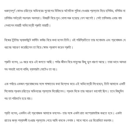
গুরুত্বপূর্ণ কোনও চরিত্রে অভিনয়ের সুযোগের বিনিময়ে অনৈতিক সুবিধা দেওয়ার প্রস্তাব নিয়ে হলিউড, বলিউড বা
ঢালিউড সর্বত্রই সরগরম অবস্থা। বিষয়টি নিয়ে মুখ খোলা শুরু হয়েছে বেশ আগেই। সেই তালিকায় এবার নাম
লেখালেন মারাঠি অভিনেত্রী শ্রুতি মারাঠি।
নিজের টুইটার অ্যাকাউন্টে কাস্টিং কাউচ নিয়ে কথা বলেন তিনি। ওই পরিস্থিতিতে তার মনোভাব এবং প্রযোজক যে
ধরনের আচরণ করেছিলেন তা নিয়ে ক্ষোভ প্রকাশ করেন শ্রুতি।
শ্রুতি বলেন, ১৬ বছর ধরে এই জগতে আছি। পর্দার জীবন নিয়ে মানুষের কিছু ভুল ধারণা আছে। তারা ভাবে আমরা
সব সময়ই ভালো থাকি; ব্যাপারটা মোটেও তা নয়।
এক পর্যায়ে একজন প্রযোজকের সঙ্গে সাক্ষাতের কথা উল্লেখ করে এই অভিনেত্রী লিখেছেন, তিনি আমাকে একটি
সিনেমায় প্রধান চরিত্রে অভিনয়ের প্রস্তাব দিয়েছিলেন। প্রথম দিকে তার আচরণ ভালোই ছিল। তবে কিছুদিন
পর তা পরিবর্তন হয়ে যায়।
শ্রতি বলেন, একদিন ওই প্রযোজক আমাকে বললেন- তার সঙ্গে একটা রাত কম্প্রোমাইজ করতে হবে। একটা
রাতের জন্য শয্যাসঙ্গী হওয়ার প্রস্তাব পেয়ে আমি থমকে গেলাম। সাথে সাথে এর বিরোধিতা করলাম।