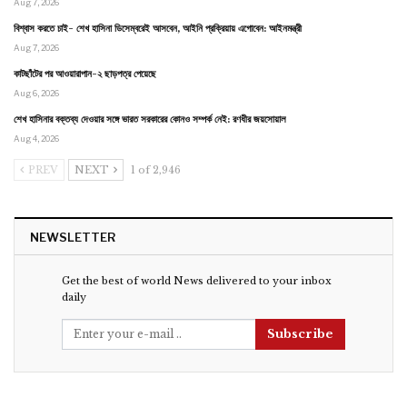
Aug 7, 2026
বিশ্বাস করতে চাই- শেখ হাসিনা ডিসেম্বরেই আসবেন, আইনি প্রক্রিয়ায় এগোবেন: আইনমন্ত্রী
Aug 7, 2026
কাটছাঁটের পর আওয়ারাপান-২ ছাড়পত্র পেয়েছে
Aug 6, 2026
শেখ হাসিনার বক্তব্য দেওয়ার সঙ্গে ভারত সরকারের কোনও সম্পর্ক নেই: রণধীর জয়সোয়াল
Aug 4, 2026
PREV
NEXT
1 of 2,946
NEWSLETTER
Get the best of world News delivered to your inbox
daily
Subscribe