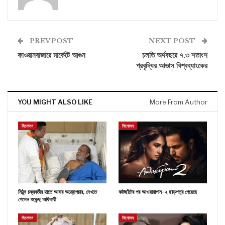
PREV POST
NEXT POST
কাওরানবাজারে মার্কেটে আগুন
চলতি অর্থবছরে ৭.৩ শতাংশ
প্রবৃদ্ধির আভাস বিশ্বব্যাংকের
YOU MIGHT ALSO LIKE
More From Author
বিনোদন
বিনোদন
মিঠুন চক্রবর্তীর হাতে আবার অস্ত্রোপচার, দেখতে
কাটছাঁটের পর আওয়ারাপান-২ ছাড়পত্র পেয়েছে
গেলেন শুভেন্দু অধিকারী
বিনোদন
বিনোদন