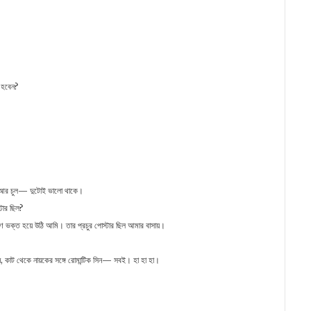
া হবেন?
 আর চুল— দুটোই ভালো থাকে।
টার ছিল?
ারুণ ভক্ত হয়ে উঠি আমি। তার প্রচুর পোস্টার ছিল আমার বাসায়।
শন, কাট থেকে নায়কের সঙ্গে রোমান্টিক সিন— সবই। হা হা হা।