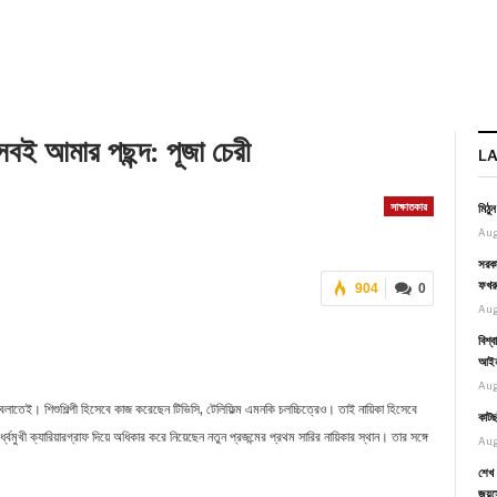
 সবই আমার পছন্দ: পূজা চেরী
L
সাক্ষাতকার
মিঠু
Aug
সরকা
ফখর
904
0
Aug
বিশ্
আইনম
Aug
লাতেই। শিশুশিল্পী হিসেবে কাজ করেছেন টিভিসি, টেলিফিল্ম এমনকি চলচ্চিত্রেও। তাই নায়িকা হিসেবে
কাটছ
্বমুখী ক্যারিয়ারগ্রাফ দিয়ে অধিকার করে নিয়েছেন নতুন প্রজন্মের প্রথম সারির নায়িকার স্থান। তার সঙ্গে
Aug
শেখ 
জয়স