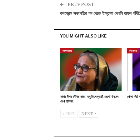
PREV POST
কংগ্রেস সভাপতির পদ থেকে ইস্তফা দেননি রাহুল গাঁধী
YOU MIGHT ALSO LIKE
সাক্ষাতকার
বিনোদন
মাথার উপর ফাঁসির সাজা, তবু ডিসেম্বরেই দেশে ফিরবেন
খোলা পিঠে ক
শেখ হাসিনা!
PREV
NEXT