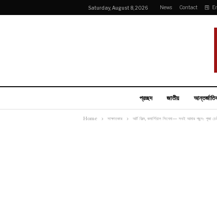
News
Contact
E
Saturday, August 8, 2026
প্রচ্ছদ
জাতীয়
আন্তর্জাতি
Home
সাক্ষাতকার
আর্ট ফিল্ম, কমার্শিয়াল সিনেমা— সবই আমার পছন্দ: পূজা চে