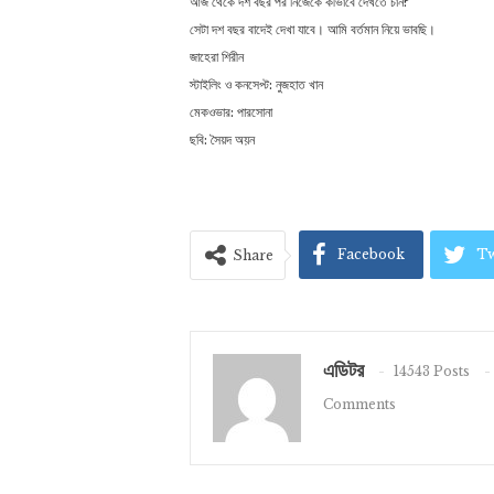
আজ থেকে দশ বছর পর নিজেকে কীভাবে দেখতে চান?
সেটা দশ বছর বাদেই দেখা যাবে। আমি বর্তমান নিয়ে ভাবছি।
জাহেরা শিরীন
স্টাইলিং ও কনসেপ্ট: নুজহাত খান
মেকওভার: পারসোনা
ছবি: সৈয়দ অয়ন
Facebook
Tw
Share
এডিটর
14543 Posts
Comments