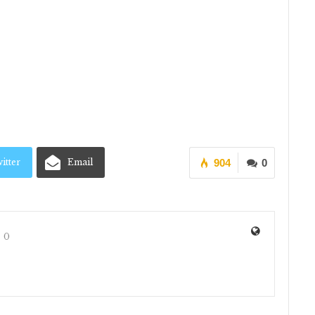
itter
Email
904
0
0