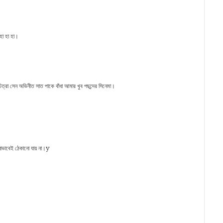
হা হা হা।
িত্রা সেন অভিনীত সাত পাকে বাঁধা আমার খুব পছন্দের সিনেমা।
নোভাবেই ঠেকানো যায় না।y