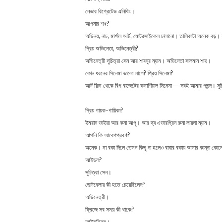
নেভার রিগ্রেটেড এনিথিং।
আপনার শখ?
অভিনয়, নাচ, মার্শাল আর্ট, মোটরসাইকেল চালানো। তালিকাটা অনেক বড়। 
প্রিয় অভিনেতা, অভিনেত্রী?
অভিনেত্রী সুচিত্রা সেন আর শাবনূর ম্যাম। অভিনেতা সালমান শাহ।
কোন ধরনের সিনেমা ভালো লাগে? প্রিয় সিনেমা?
আর্ট ফিল্ম থেকে বিগ বাজেটের কমার্শিয়াল সিনেমা— সবই আমার পছন্দ। সুচ
প্রিয় গায়ক-গায়িকা?
ইমরান ভাইয়া আর কনা আপু। আর দ্য এভারগ্রিন রুনা লায়লা ম্যাম।
আপনি কি আবেগপ্রবণ?
অনেক। মা বকা দিলে তেমন কিছু না হলেও বাবার বকায় আমার কান্না কো
আইডল?
সুচিত্রা সেন।
ছোটবেলায় কী হতে চেয়েছিলেন?
অভিনেত্রী।
ফ্রিজে সব সময় কী থাকে?
আইসক্রিম।