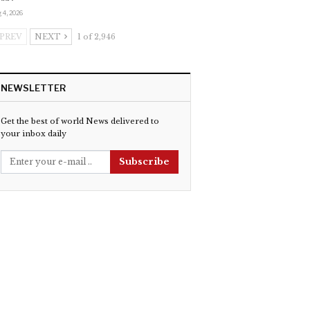
 4, 2026
PREV
NEXT
1 of 2,946
NEWSLETTER
Get the best of world News delivered to
your inbox daily
Subscribe