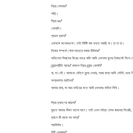
প্রিয় পোশাক?
শাড়ি।
প্রিয় রঙ?
গোলাপি।
প্রথম ক্রাশ?
একসঙ্গে অনেকগুলো। তাই নির্দিষ্ট নাম বলতে পারছি না। হা হা হা।
নিজের সম্পর্কে শোনা সবচেয়ে মজার রিউমার?
অভিনেতা সিয়ামের বিয়ের খবরে নাকি আমি একগাদা ঘুমের ট্যাবলেট গিলে 
ব্র্যান্ডপ্রীতি আছে? থাকলে প্রিয় ব্র্যান্ড কোনটা?
না, তা নেই। আমাকে যেটাতে সুন্দর দেখায়, পরার জন্য আমি সেটাই বেছে 
অপ্রকাশ্য প্রতিভা?
আমার বাবা, মা আর ভাইয়ের মতে আমি চমৎকার কবিতা লিখি।
প্রিয় ভ্রমণের জায়গা?
ঘুরতে আমার ভীষণ ভালো লাগে। তাই এখন পর্যন্ত যেসব জায়গায় গিয়েছি,
ব্যাগে কী থাকে সব সময়?
পারফিউম।
গিল্টি প্লেজার?