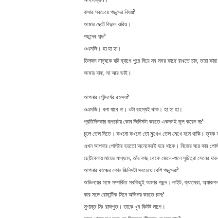
বাসার সবচেয়ে পছন্দের বিষয়?
আমার ছোট্ট বিড়াল ওরিও।
পছন্দের শব্দ?
ওএমজি। হা হা হা।
তিনজন মানুষকে যদি ব্যাগে পুরে নিয়ে সব সময় কাছে রাখতে চান, তারা কার
আমার বাবা, মা আর ভাই।
আপনার সৌন্দর্যের রহস্য?
ওএমজি। বলা যাবে না। ওটা রহস্যই থাক। হা হা হা।
প্রতিদিনকার রূপচর্চায় কোন জিনিসটা করতে একদমই ভুল করেন না?
চুলে তেল দিতে। কখনো কখনো তো মুখেও তেল মেখে বসে থাকি। ত্বক
এখন আপনার পোস্টার হয়তো অনেকেরই ঘরে থাকে। নিজের ঘরে কার পোস্
ছোটবেলায় মায়ের মাধ্যমে, তাঁর কাছ থেকে জেনে-শুনে সুচিত্রা সেনের দ
আপনার কাজের কোন জিনিসটা সবচেয়ে বেশি পছন্দের?
অভিনয়ের সঙ্গে সম্পর্কিত সবকিছুই আমার পছন্দ। লাইট, ক্যামেরা, অ্যাক
কার সঙ্গে রোমান্টিক সিনে অভিনয় করতে চান?
সুশান্ত সিং রাজপুত। তাকে খুব কিউট লাগে।