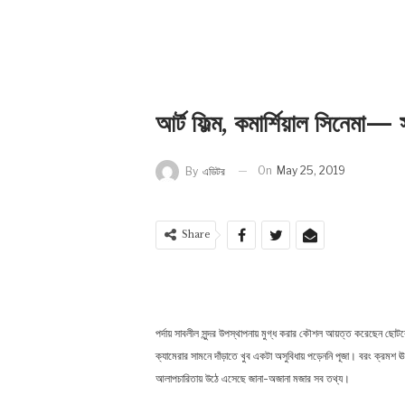
আর্ট ফিল্ম, কমার্শিয়াল সিনেমা—
On
May 25, 2019
By
এডিটর
Share
পর্দায় সাবলীল সুন্দর উপস্থাপনায় মুগ্ধ করার কৌশল আয়ত্ত করেছেন ছোটবে
ক্যামেরার সামনে দাঁড়াতে খুব একটা অসুবিধায় পড়েননি পূজা। বরং ক্রমশ ঊর্ধ
আলাপচারিতায় উঠে এসেছে জানা-অজানা মজার সব তথ্য।