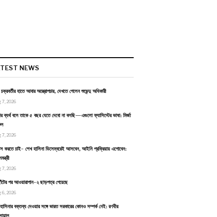
ATEST NEWS
ন চক্রবর্তীর হাতে আবার অস্ত্রোপচার, দেখতে গেলেন শুভেন্দু অধিকারী
 7, 2026
র ব্যর্থ বলে তাকে ৫ বছর যেতে দেবো না বলছি—এগুলো ফ্যাসিস্টের ভাষা: মির্জা
ুল
 7, 2026
বাস করতে চাই- শেখ হাসিনা ডিসেম্বরেই আসবেন, আইনি প্রক্রিয়ায় এগোবেন:
ন্ত্রী
 7, 2026
াঁটের পর আওয়ারাপান-২ ছাড়পত্র পেয়েছে
 6, 2026
হাসিনার বক্তব্য দেওয়ার সঙ্গে ভারত সরকারের কোনও সম্পর্ক নেই: রণধীর
োয়াল