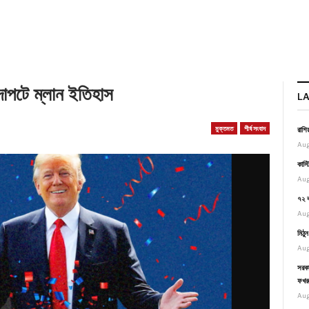
াপটে ম্লান ইতিহাস
L
মুক্তমত
শীর্ষ সংবাদ
রাশি
Aug
কাস্
Aug
৭২ ব
Aug
মিঠু
Aug
সরকা
ফখর
Aug