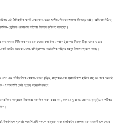
রিকার এই ঐতিহাসিক ক্ষণটি এখন আর কেবল জাতীয় গৌরবের জায়গায় সীমাবদ্ধ নেই। অভিযোগ উঠছে,
 ব্যক্তি-কেন্দ্রিক প্রচারণার হাতিয়ার হিসেবে কুক্ষিগত করেছেন।
র করে দলমত নির্বিশেষে সবার এক হওয়ার কথা ছিল, সেখানে ট্রাম্পের নিজস্ব চিন্তাভাবনা ও তার
 জাতীয় উৎসবের চেয়ে বেশি ট্রাম্পের রাজনৈতিক শক্তির মহড়া হিসেবে প্রকাশ পাচ্ছে।
 বলতে এমন এক পরিস্থিতিকে বোঝায় যেখানে যুক্তি, বাস্তবতা এবং স্বাভাবিকতা হারিয়ে যায়; ভর করে কেবলই
ঠিক এই আবহটিই তৈরি হয়েছে কয়েকটি কারণে:
ারসন কিংবা আব্রাহাম লিংকনের আদর্শকে স্মরণ করার কথা, সেখানে পুরো আয়োজনের কেন্দ্রবিন্দুতে পরিণত
ে গৌণ।
ানে এই উদযাপনকে ব্যবহার করে বিরোধী পক্ষকে আক্রমণ এবং রাজনৈতিক মেরুকরণকে আরও উসকে দেওয়া