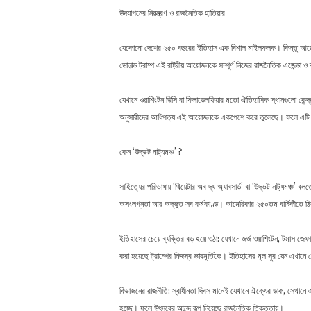
উদযাপনের নিয়ন্ত্রণ ও রাজনৈতিক হাতিয়ার
যেকোনো দেশের ২৫০ বছরের ইতিহাস এক বিশাল মাইলফলক। কিন্তু আমে
ডোনাল্ড ট্রাম্প এই রাষ্ট্রীয় আয়োজনকে সম্পূর্ণ নিজের রাজনৈতিক এজেন্ডা ও
যেখানে ওয়াশিংটন ডিসি বা ফিলাডেলফিয়ার মতো ঐতিহাসিক স্থানগুলো কেন্দ্
অনুসারীদের আধিপত্য এই আয়োজনকে একপেশে করে তুলেছে। ফলে এটি একটি
কেন ‘উদ্ভট নাট্যমঞ্চ’ ?
সাহিত্যের পরিভাষায় ‘থিয়েটার অব দ্য অ্যাবসার্ড’ বা ‘উদ্ভট নাট্যমঞ্চ’
অসংলগ্নতা আর অদ্ভুত সব কর্মকাণ্ড। আমেরিকার ২৫০তম বার্ষিকীতে 
ইতিহাসের চেয়ে ব্যক্তির বড় হয়ে ওঠা: যেখানে জর্জ ওয়াশিংটন, টমাস জেফ
করা হয়েছে ট্রাম্পের নিজস্ব ভাবমূর্তিকে। ইতিহাসের মূল সুর যেন এখান
বিভাজনের রাজনীতি: স্বাধীনতা দিবস মানেই যেখানে ঐক্যের ডাক, সেখ
হচ্ছে। ফলে উৎসবের আনন্দ রূপ নিয়েছে রাজনৈতিক তিক্ততায়।