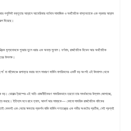
আর পপুলিস্ট বক্তৃতার আড়ালে আমেরিকার বর্তমান সামাজিক ও অর্থনৈতিক বাস্তবতাকে এক প্রকার আড়াল
রূপ দিয়েছে।
ন্ত্রিক মূল্যবোধকে পুনরায় তুলে ধরার এক অনন্য সুযোগ। বর্ণবাদ, রাজনৈতিক বিভেদ আর অর্থনৈতিক
ময়ের উপলক্ষ।
 ‘শো’ বা নাট্যমঞ্চে রূপান্তর করার ফলে সাধারণ মার্কিন নাগরিকদের একটি বড় অংশই এই উদযাপন থেকে
েক বড়। ডোনাল্ড ট্রাম্পের এই অতি-রাজনীতিকরণ সাময়িকভাবে হয়তো তার সমর্থকদের উল্লাস জোগাচ্ছে,
ে ক্ষুণ্ন করছে। ইতিহাস মনে রাখে ত্যাগ, আদর্শ আর সাম্যকে— কোনো সাময়িক রাজনৈতিক নাটকের
 কেবলই এক নেতার ক্ষমতার প্রদর্শন নাকি মার্কিন গণতন্ত্রের এক গভীর সংকটের প্রতীক, সেই প্রশ্নই