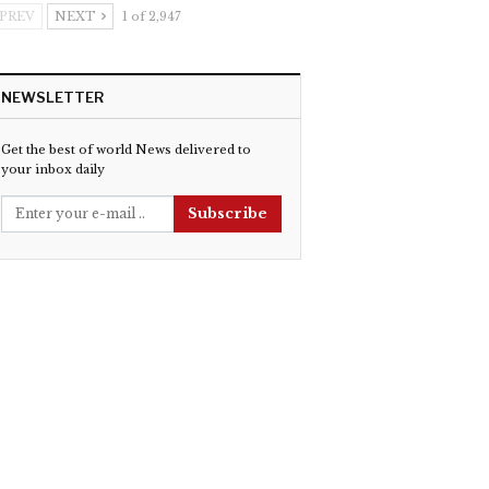
PREV
NEXT
1 of 2,947
NEWSLETTER
Get the best of world News delivered to
your inbox daily
Subscribe