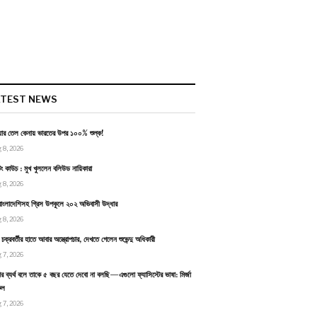
ATEST NEWS
য়ার তেল কেনায় ভারতের উপর ১০০% শুল্ক!
 8, 2026
টিং কাউচ : মুখ খুললেন বলিউড নায়িকারা
 8, 2026
াংলাদেশিসহ গ্রিস উপকূলে ২০২ অভিবাসী উদ্ধার
 8, 2026
ন চক্রবর্তীর হাতে আবার অস্ত্রোপচার, দেখতে গেলেন শুভেন্দু অধিকারী
 7, 2026
র ব্যর্থ বলে তাকে ৫ বছর যেতে দেবো না বলছি—এগুলো ফ্যাসিস্টের ভাষা: মির্জা
ুল
 7, 2026