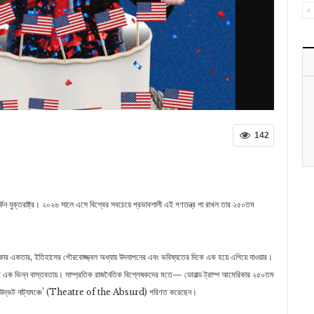
142
কিন যুক্তরাষ্ট্র। ২০২৬ সালে এসে বিশ্বের সবচেয়ে প্রভাবশালী এই গণতন্ত্র পা রাখল তার ২৫০তম
রিকার একতার, ইতিহাসের গৌরবোজ্জ্বল অধ্যায় উদযাপনের এবং ভবিষ্যতের দিকে এক হয়ে এগিয়ে যাওয়ার।
েছে এক ভিন্ন বাস্তবতায়। সাম্প্রতিক রাজনৈতিক বিশ্লেষকদের মতে— ডোনাল্ড ট্রাম্প আমেরিকার ২৫০তম
ে একটি ‘উদ্ভট নাট্যমঞ্চে’ (Theatre of the Absurd) পরিণত করেছেন।