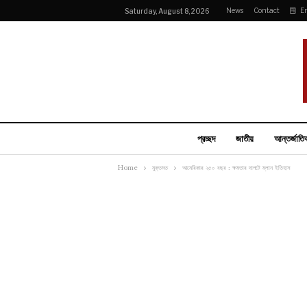
News
Contact
E
Saturday, August 8, 2026
প্রচ্ছদ
জাতীয়
আন্তর্জাতি
Home
মুক্তমত
আমেরিকার ২৫০ বছর : ক্ষমতার দাপটে ম্লান ইতিহাস