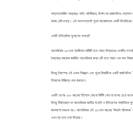
বাস্তবতাবর্জিত আড়ম্বর: অতি-নাটকীয়তা, বিশাল সব রাজনৈতিক স্লোগান 
করার চেষ্টা চলছে। এই অসংলগ্নতাই পুরো আয়োজনকে একটি থিয়েটারের 
একটি ঐতিহাসিক সুযোগের অপচয়?
আমেরিকার ২৫০তম স্বাধীনতা বার্ষিকী হতে পারত বিশ্বমঞ্চে দেশটির গণতা
বৈষম্যের ধাক্কায় জর্জরিত আমেরিকার জন্য এটি হতে পারত এক ক্ষত নিরা
কিন্তু ট্রাম্পের এই একক নিয়ন্ত্রণ এবং পুরো বিষয়টিকে একটি রাজনৈতিক
নিজেদের বিচ্ছিন্ন বোধ করছেন।
একটি দেশের ২৫০ বছরের ইতিহাস কোনো নির্দিষ্ট নেতা বা দলের চেয়ে অন
কিন্তু দীর্ঘমেয়াদে তা আমেরিকার জাতীয় সংহতি ও ইতিহাসের গাম্ভীর্যক
জমকালো মঞ্চকে নয়। আমেরিকার এই ২৫০তম বছরের ‘উদ্ভট নাট্যমঞ্চ’ তাই
এখন বড় হয়ে দেখা দিয়েছে।