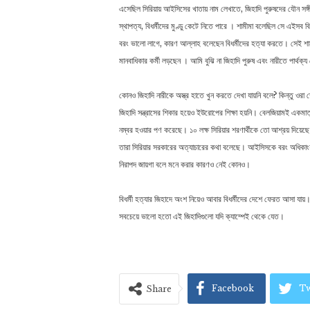
এসেছিল সিরিয়ায় আইসিসের খাতায় নাম লেখাতে, জিহাদি পুরুষদের যৌন সঙ্গী
স্থাপত্য, বিধর্মীদের মুণ্ডু কেটে নিতে পারে । শামীমা বলেছিল সে এইসব বিধর
বরং ভালো লাগে, কারণ আল্লাহ বলেছেন বিধর্মীদের হত্যা করতে। সেই শ
মানবাধিকার কর্মী লড়ছেন । আমি বুঝি না জিহাদি পুরুষ এবং নারীতে পার্থক্
কোনও জিহাদি নারীকে অস্ত্র হাতে খুন করতে দেখা যায়নি বলে? কিন্তু 
জিহাদি সন্ত্রাসের শিকার হয়েও ইউরোপের শিক্ষা হয়নি। বেলজিয়ামই একমাত
নম্বর হওয়ার পণ করেছে। ১০ লক্ষ সিরিয়ার শরণার্থীকে তো আশ্রয় দিয়েছ
তারা সিরিয়ার সরকারের অত্যাচারের কথা বলেছে। আইসিসকে বরং অধিক
নিরাপদ জায়গা বলে মনে করার কারণও নেই কোনও।
বিধর্মী হত্যার জিহাদে অংশ নিয়েও আবার বিধর্মীদের দেশে ফেরত আসা 
সবচেয়ে ভালো হতো এই জিহাদিগুলো যদি ক্যাম্পেই থেকে যেত।
Facebook
Tw
Share