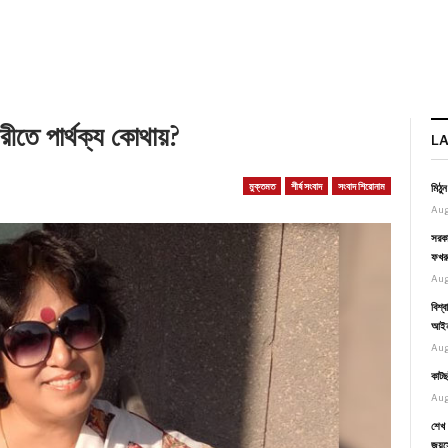
ারীতে পার্থক্য কোথায়?
L
মুক্তমত
শীর্ষ সংবাদ
সংবাদ শিরোনাম
মিঠু
Aug
সরকা
ফখর
Aug
বিশ্
আইনম
Aug
কাটছ
Aug
শেখ 
জয়স