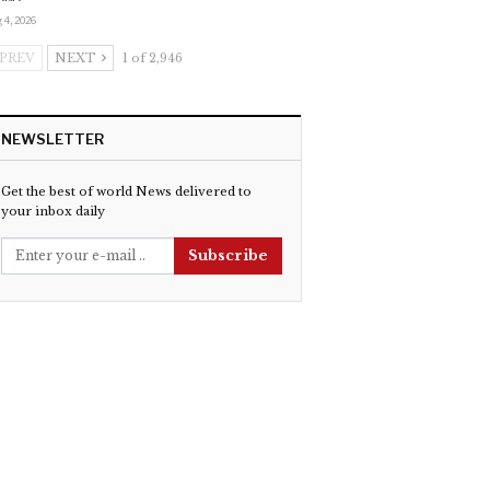
 4, 2026
PREV
NEXT
1 of 2,946
NEWSLETTER
Get the best of world News delivered to
your inbox daily
Subscribe