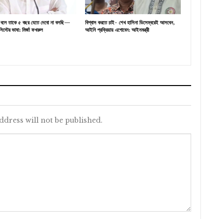
্থ বলে তাকে ৫ বছর যেতে দেবো না বলছি—
বিশ্বাস করতে চাই- শেখ হাসিনা ডিসেম্বরেই আসবেন,
িস্টের ভাষা: মির্জা ফখরুল
আইনি প্রক্রিয়ায় এগোবেন: আইনমন্ত্রী
ddress will not be published.