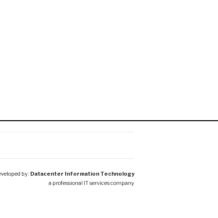
veloped by:
Datacenter Information Technology
a professional IT services company