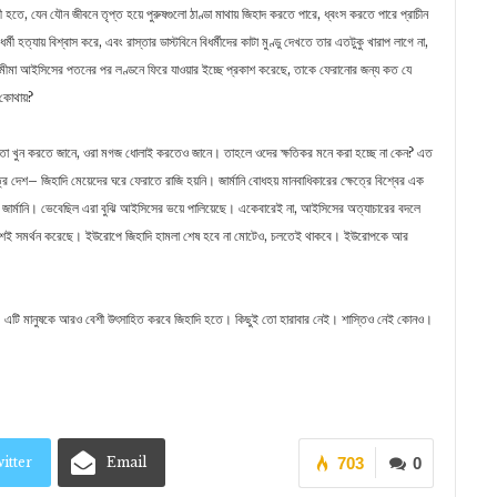
 হতে, যেন যৌন জীবনে তৃপ্ত হয়ে পুরুষগুলো ঠাণ্ডা মাথায় জিহাদ করতে পারে, ধ্বংস করতে পারে প্রাচীন
্মী হত্যায় বিশ্বাস করে, এবং রাস্তার ডাস্টবিনে বিধর্মীদের কাটা মুণ্ডু দেখতে তার এতটুকু খারাপ লাগে না,
ামীমা আইসিসের পতনের পর লণ্ডনে ফিরে যাওয়ার ইচ্ছে প্রকাশ করেছে, তাকে ফেরানোর জন্য কত যে
য কোথায়?
ওরা তো খুন করতে জানে, ওরা মগজ ধোলাই করতেও জানে। তাহলে ওদের ক্ষতিকর মনে করা হচ্ছে না কেন? এত
্র দেশ– জিহাদি মেয়েদের ঘরে ফেরাতে রাজি হয়নি। জার্মানি বোধহয় মানবাধিকারের ক্ষেত্রে বিশ্বের এক
ে জার্মানি। ভেবেছিল এরা বুঝি আইসিসের ভয়ে পালিয়েছে। একেবারেই না, আইসিসের অত্যাচারের বদলে
াংশই সমর্থন করেছে। ইউরোপে জিহাদি হামলা শেষ হবে না মোটেও, চলতেই থাকবে। ইউরোপকে আর
যায়। এটি মানুষকে আরও বেশী উৎসাহিত করবে জিহাদি হতে। কিছুই তো হারাবার নেই। শাস্তিও নেই কোনও।
itter
Email
703
0