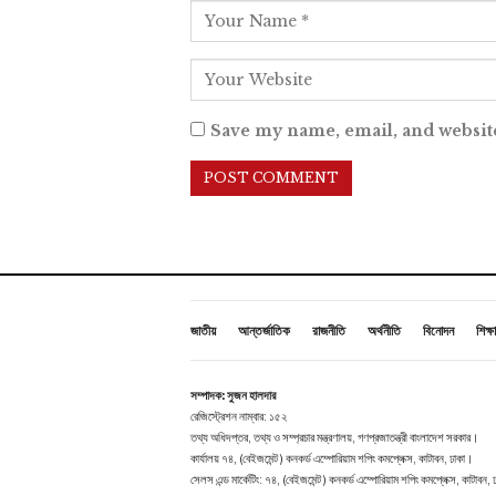
Save my name, email, and website
জাতীয়
আন্তর্জাতিক
রাজনীতি
অর্থনীতি
বিনোদন
শিক্ষা
সম্পাদক: সুজন হালদার
রেজিস্ট্রেশন নাম্বার: ১৫২
তথ্য অধিদপ্তর, তথ্য ও সম্প্রচার মন্ত্রণালয়, গণপ্রজাতন্ত্রী বাংলাদেশ সরকার।
কার্যালয় ৭৪, (বেইজমেন্ট ) কনকর্ড এম্পোরিয়াম শপিং কমপ্লেক্স, কাটাবন, ঢাকা।
সেলস এন্ড মার্কেটিং: ৭৪, (বেইজমেন্ট ) কনকর্ড এম্পোরিয়াম শপিং কমপ্লেক্স, কাটাবন,