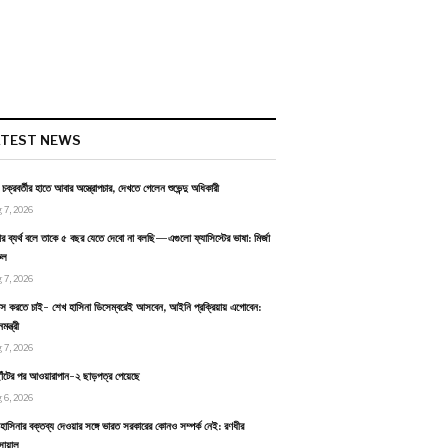
ATEST NEWS
ন চক্রবর্তীর হাতে আবার অস্ত্রোপচার, দেখতে গেলেন শুভেন্দু অধিকারী
 7, 2026
র ব্যর্থ বলে তাকে ৫ বছর যেতে দেবো না বলছি—এগুলো ফ্যাসিস্টের ভাষা: মির্জা
ুল
 7, 2026
বাস করতে চাই- শেখ হাসিনা ডিসেম্বরেই আসবেন, আইনি প্রক্রিয়ায় এগোবেন:
ন্ত্রী
 7, 2026
াঁটের পর আওয়ারাপান-২ ছাড়পত্র পেয়েছে
 6, 2026
হাসিনার বক্তব্য দেওয়ার সঙ্গে ভারত সরকারের কোনও সম্পর্ক নেই: রণধীর
োয়াল