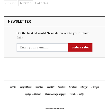
PREV
NEXT
1 of 2,947
NEWSLETTER
Get the best of world News delivered to your inbox
daily
Subscribe
জাতীয়
আন্তর্জাতিক
রাজনীতি
অর্থনীতি
বিনোদন
শিক্ষাঙ্গন
সাহিত্য
খেলাধুলা
স্বাস্থ্য ও চিকিৎসা
বিজ্ঞান ও তথ্যপ্রযুক্তি
অপরাধ ও আইন
সম্পাদক: সুজন হালদার