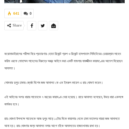
641
0
Share
করোনাভাইরাসের পরীক্ষা নিয়ে প্রতারণার হোতা রিজেন্ট গ্রুপ ও রিজেন্ট হাসপাতাল লিমিটেডের চেয়ারম্যান সাহেদ
করিম ওরফে মোহাম্মদ সাহেদের বিরুদ্ধে অস্ত্র আইনে করা একটি মামলায় যাবজ্জীবন কারাদণ্ডের আদেশ দিয়েছেন
আদালত।
সোমবার দুপুর ঢাকার জ্যেষ্ঠ বিশেষ জজ আদালত কে এম ইমরুল কায়েশ এ রায় ঘোষণা করেন।
এই আইনের অপর ধারায় সাহেদকে ৭ বছরের কারাদণ্ড দেয়া হয়েছে। রায়ে আদালত বলেছেন, উভয় ধারা একসঙ্গে
কার্যকর হবে।
রায় ঘোষণা উপলক্ষে সাহেদকে আজ দুপুর সাড়ে ১২টার দিকে কারাগার থেকে ঢাকা মহানগর দায়রা জজ আদালতে
আনা হয়। রায় ঘোষণার জন্য আদালত বসার আগে তাঁকে আদালতের হাজতখানায় রাখা হয়।