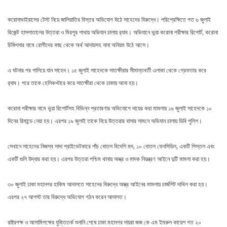
করোনাভাইরাসের টেস্ট নিয়ে জালিয়াতির বিস্তর অভিযোগ উঠে সাহেদের বিরুদ্ধে। পরিপ্রেক্ষিতে গত ৬ জুলাই
রিজেন্ট হাসপাতালের উত্তরা ও মিরপুর শাখায় অভিযান চালায় র‌্যাব। অভিযানে ভুয়া করোনা পরীক্ষার রিপোর্ট, করোনা
চিকিৎসার নামে রোগীদের কাছ থেকে অর্থ আদায়সহ নানা অনিয়ম উঠে আসে।
এ ঘটনার পর পালিয়ে যান সাহেদ। ১৫ জুলাই সাহেদকে সাতক্ষীরার সীমান্তবর্তী এলাকা থেকে গ্রেফতার করে
র‌্যাব। পরে তাকে হেলিকপ্টারে করে সাতক্ষীরা থেকে ঢাকায় আনা হয়।
করোনা পরীক্ষার নামে ভুয়া রিপোর্টসহ বিভিন্ন প্রতারণার অভিযোগে দায়ের করা মামলায় ১৬ জুলাই সাহেদকে ১০
দিনের রিমান্ডে নেয়া হয়। এরপর ১৯ জুলাই তাকে নিয়ে উত্তরার বাসার সামনে অভিযান চালায় ডিবি পুলিশ।
সেখানে সাহেদের নিজস্ব সাদা প্রাইভেটকারে পাঁচ বোতল বিদেশি মদ, ১০ বোতল ফেনসিডিল, একটি পিস্তল এবং
একটি গুলি উদ্ধার করা হয়। এরপর উত্তরা পশ্চিম থানায় অস্ত্র ও মাদক নিয়ন্ত্রণ আইনে দুটি মামলা করা হয়।
৩০ জুলাই ঢাকা মহানগর হাকিম আদালতে সাহেদের বিরুদ্ধে অস্ত্র আইনের মামলায় চার্জশিট দাখিল করা হয়।
এরপর ২৭ আগস্ট তার বিরুদ্ধে অভিযোগ গঠন করেন আদালত।
রাষ্ট্রপক্ষ ও আসামিপক্ষের যুক্তিতর্ক শুনানি শেষে ঢাকা মহানগর দায়রা জজ কে এম ইমরুল কায়েশ গত ২০