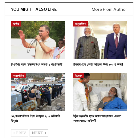
YOU MIGHT ALSO LIKE
More From Author
জাতীয়
আন্তর্জাতিক
বিএনপির সকল ক্ষমতার উৎস জনগণ : প্রধানমন্ত্রী
রাশিয়ার তেল কেনায় ভারতের উপর ১০০% শুল্ক!
আন্তর্জাতিক
বিনোদন
৭২ বাংলাদেশিসহ গ্রিস উপকূলে ২০২ অভিবাসী
মিঠুন চক্রবর্তীর হাতে আবার অস্ত্রোপচার, দেখতে
উদ্ধার
গেলেন শুভেন্দু অধিকারী
PREV
NEXT