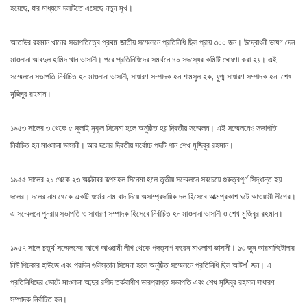
হয়েছে, যার মাধ্যমে দলটিতে এসেছে নতুন মুখ।
আতাউর রহমান খানের সভাপতিত্বে প্রথম জাতীয় সম্মেলনে প্রতিনিধি ছিল প্রায় ৩০০ জন। উদ্বোধনী ভাষণ দেন
মাওলানা আবদুল হামিদ খান ভাসানী। পরে প্রতিনিধিদের সমর্থনে ৪০ সদস্যের কমিটি ঘোষণা করা হয়। এই
সম্মেলনে সভাপতি নির্বাচিত হন মাওলানা ভাসানী, সাধারণ সম্পাদক হন শামসুল হক, যুগ্ম সাধারণ সম্পাদক হন শেখ
মুজিবুর রহমান।
১৯৫৩ সালের ৩ থেকে ৫ জুলাই মুকুল সিনেমা হলে অনুষ্ঠিত হয় দ্বিতীয় সম্মেলন। এই সম্মেলনেও সভাপতি
নির্বাচিত হন মাওলানা ভাসানী। আর দলের দ্বিতীয় সর্বোচ্চ পদটি পান শেখ মুজিবুর রহমান।
১৯৫৫ সালের ২১ থেকে ২৩ অক্টোবর রূপমহল সিনেমা হলে তৃতীয় সম্মেলনে সবচেয়ে গুরুত্বপূর্ণ সিদ্ধান্ত হয়
দলের। দলের নাম থেকে একটি ধর্মের নাম বাদ দিয়ে অসাম্প্রদায়িক দল হিসেবে আত্মপ্রকাশ ঘটে আওয়ামী লীগের।
এ সম্মেলনে পুনরায় সভাপতি ও সাধারণ সম্পাদক হিসেবে নির্বাচিত হন মাওলানা ভাসানী ও শেখ মুজিবুর রহমান।
১৯৫৭ সালে চতুর্থ সম্মেলনের আগে আওয়ামী লীগ থেকে পদত্যাগ করেন মাওলানা ভাসানী। ১৩ জুন আরমানিটোলার
নিউ পিচকার হাউজে এবং পরদিন গুলিস্তান সিমেনা হলে অনুষ্ঠিত সম্মেলনে প্রতিনিধি ছিল আটশ’ জন। এ
প্রতিনিধিদের ভোটে মাওলানা আব্দুর রশীদ তর্কবাগীশ ভারপ্রাপ্ত সভাপতি এবং শেখ মুজিবুর রহমান সাধারণ
সম্পাদক নির্বাচিত হন।