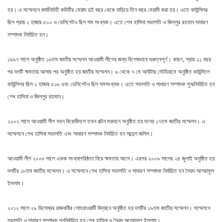
হয়। এ সম্মেলনে কার্যনির্বাহী কমিটির মেয়াদ দুই বছর থেকে বাড়িয়ে তিন বছর মেয়াদী করা হয়। এতে কাউন্সিলর
ছিল প্রায় ২ হাজার ৫০০ ও ডেলিগেটও ছিল সম সংখ্যক। এতে শেখ হাসিনা সভাপতি ও জিল্লুর রহমান সাধারণ
সম্পাদক নির্বাচিত হন।
১৯৯৭ সালে অনুষ্ঠিত ১৬তম জাতীয় সম্মেলন আওয়ামী লীগের জন্য বিশেষভাবে গুরুত্বপূর্ণ। কারণ, প্রায় ২১ বছর
পর দলটি ক্ষমতায় আসার পর অনুষ্ঠিত হয় জাতীয় সম্মেলন। ৬ থেকে ৭ মে আউটার স্টেডিয়ামে অনুষ্ঠিত কাউন্সিলে
কাউন্সিলর ছিল ২ হাজার ৫১৬ এবং ডেলিগেটও ছিল সমসংখ্যক। এতে সভাপতি ও সাধারণ সম্পাদক পুনঃনির্বাচিত হন
শেখ হাসিনা ও জিল্লুর রহমান।
২০০২ সালে আওয়ামী লীগ যখন বিরোধীদলে তখন পল্টন ময়দানে অনুষ্ঠিত হয় দলের ১৭তম জাতীয় সম্মেলন। এ
সম্মেলনে শেখ হাসিনা সভাপতি এবং সাধারণ সম্পাদক নির্বাচিত হন আব্দুল জলিল।
আওয়ামী লীগ ২০০৮ সালে একক সংখ্যাগরিষ্ঠতা নিয়ে ক্ষমতায় আসে। এরপর ২০০৯ সালের ২৪ জুলাই অনুষ্ঠিত হয়
দলটির ১৮তম জাতীয় সম্মেলন। এ সম্মেলনে শেখ হাসিনা সভাপতি ও সাধারণ সম্পাদক নির্বাচিত হন সৈয়দ আশরাফুল
ইসলাম।
২০১২ সালে ২৯ ডিসেম্বর রাজধানীর সোহরাওয়ার্দী উদ্যানে অনুষ্ঠিত হয় দলটির ১৯তম জাতীয় সম্মেলন। সম্মেলনে
সভাপতি ও সাধারণ সম্পাদক পুননির্বাচিত হন শেখ হাসিনা ও সৈয়দ আশরাফুল ইসলাম।