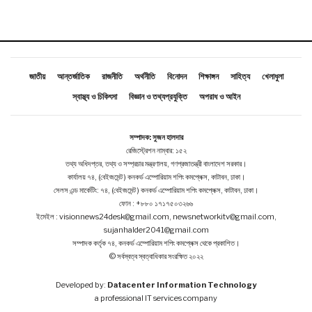
জাতীয়
আন্তর্জাতিক
রাজনীতি
অর্থনীতি
বিনোদন
শিক্ষাঙ্গন
সাহিত্য
খেলাধুলা
স্বাস্থ্য ও চিকিৎসা
বিজ্ঞান ও তথ্যপ্রযুক্তি
অপরাধ ও আইন
সম্পাদক: সুজন হালদার
রেজিস্ট্রেশন নাম্বার: ১৫২
তথ্য অধিদপ্তর, তথ্য ও সম্প্রচার মন্ত্রণালয়, গণপ্রজাতন্ত্রী বাংলাদেশ সরকার।
কার্যালয় ৭৪, (বেইজমেন্ট ) কনকর্ড এম্পোরিয়াম শপিং কমপ্লেক্স, কাটাবন, ঢাকা।
সেলস এন্ড মার্কেটিং: ৭৪, (বেইজমেন্ট ) কনকর্ড এম্পোরিয়াম শপিং কমপ্লেক্স, কাটাবন, ঢাকা।
ফোন : +৮৮০ ১৭১৭৫০৩২৬৬
ইমেইল : visionnews24desk@gmail.com, newsnetworkitv@gmail.com,
sujanhalder2041@gmail.com
সম্পাদক কর্তৃক ৭৪, কনকর্ড এম্পোরিয়াম শপিং কমপ্লেক্স থেকে প্রকাশিত।
© সর্বস্বত্ব স্বত্বাধিকার সংরক্ষিত ২০২২
Developed by:
Datacenter Information Technology
a professional IT services company