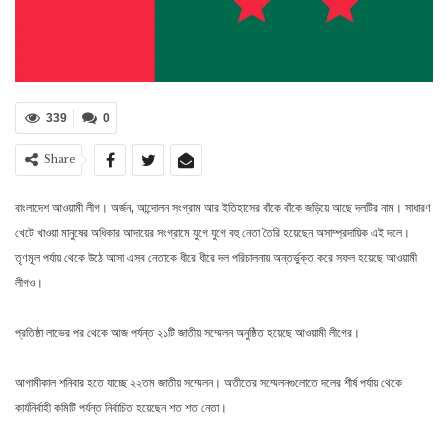
339
0
Share
বাংলাদেশ আওয়ামী লীগ। অর্জন, আন্দোলন সংগ্রাম আর ইতিহাসের বাঁকে বাঁকে জড়িয়ে আছে দলটির নাম। সাধারণ
খেটে খাওয়া মানুষের অধিকার আদায়ের সংগ্রামে যুগে যুগে বহু নেতা তৈরি হয়েছেন অসাম্প্রদায়িক এই দলে।
তৃণমূল পর্যায় থেকে উঠে আসা এসব নেতাকে ধীরে ধীরে দল পরিচালনায় অন্তর্ভুক্ত করে সফল হয়েছে আওয়ামী
লীগও।
প্রতিষ্ঠা লাভের পর থেকে আজ পর্যন্ত ২১টি জাতীয় সম্মেলন অনুষ্ঠিত হয়েছে আওয়ামী লীগের।
আগামীকাল শনিবার হতে যাচ্ছে ২২তম জাতীয় সম্মেলন। অতীতের সম্মেলনগুলোতে দলের শীর্ষ পর্যায় থেকে
কার্যনির্বাহী কমিটি পর্যন্ত নির্বাচিত হয়েছেন শত শত নেতা।