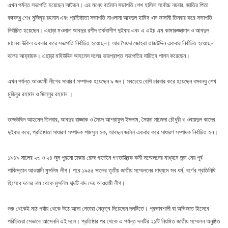
এখন পর্যন্ত সভাপতি হয়েছেন আটজন। এর মধ্যে বর্তমান সভাপতি শেখ হাসিনা সর্বোচ্চ নয়বার, জাতির পিতা
বঙ্গবন্ধু শেখ মুজিবুর রহমান এবং প্রতিষ্ঠাতা সভাপতি মাওলানা আবদুল হামিদ খান ভাসানী তিনবার করে সভাপতি
নির্বাচিত হয়েছেন। এছাড়া মওলানা আবদুর রশীদ তর্কবাগীশ দুইবার এবং এ এইচ এম কামারুজ্জামান ও আবদুল
মালেক উকিল একবার করে সভাপতি নির্বাচিত হয়েছেন। আর সৈয়দা জোহরা তাজউদ্দিন একবার নির্বাচিত হয়েছেন
দলের আহ্বায়ক। এছাড়া মহিউদ্দিন আহমেদ দলের ভারপ্রাপ্ত সভাপতির দায়িত্ব পালন করেছেন।
এখন পর্যন্ত আওয়ামী লীগের সাধারণ সম্পাদক হয়েছেন ৯ জন। সবচেয়ে বেশি চারবার করে হয়েছেন বঙ্গবন্ধু শেখ
মুজিবুর রহমান ও জিল্লুর রহমান ।
তাজউদ্দিন আহমেদ তিনবার, আবদুর রাজ্জাক ও সৈয়দ আশরাফুল ইসলাম, সৈয়দা সাজেদা চৌধুরী ও ওবায়দুল কাদের
দুইবার করে, প্রতিষ্ঠাতা সাধারণ সম্পাদক শামসুল হক, আবদুল জলিল একবার করে সাধারণ সম্পাদক নির্বাচিত হন।
১৯৪৯ সালের ২৩ ও ২৪ জুন পুরনো ঢাকার রোজ গার্ডেনে গণতান্ত্রিক কর্মী সম্মেলনের মাধ্যমে জন্ম নেয় পূর্ব
পাকিস্তান আওয়ামী মুসলিম লীগ। পরে ১৯৫৫ সালের তৃতীয় জাতীয় সম্মেলনের মাধ্যমে সব ধর্ম, বর্ণের প্রতিনিধি
হিসেবে দলের নাম থেকে মুসলিম শব্দটি বাদ দেয় আওয়ামী লীগ।
শুরু থেকেই মাঠ পর্যায় থেকে উঠে আসা নেতারা নেতৃত্ব দিয়েছেন দলটিতে। প্রভাবশালী বা অভিজাত হিসেবে
পরিচিতরা সেভাবে আসেননি এই দলে। প্রতিষ্ঠার পর থেকে এ পর্যন্ত দলটির ২১টি নিয়মিত জাতীয় সম্মেলন অনুষ্ঠিত