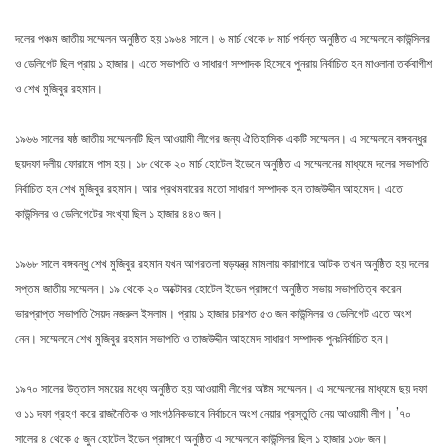
দলের পঞ্চম জাতীয় সম্মেলন অনুষ্ঠিত হয় ১৯৬৪ সালে। ৬ মার্চ থেকে ৮ মার্চ পর্যন্ত অনুষ্ঠিত এ সম্মেলনে কাউন্সিলর
ও ডেলিগেট ছিল প্রায় ১ হাজার। এতে সভাপতি ও সাধারণ সম্পাদক হিসেবে পুনরায় নির্বাচিত হন মাওলানা তর্কবাগীশ
ও শেখ মুজিবুর রহমান।
১৯৬৬ সালের ষষ্ঠ জাতীয় সম্মেলনটি ছিল আওয়ামী লীগের জন্য ঐতিহাসিক একটি সম্মেলন। এ সম্মেলনে বঙ্গবন্ধুর
ছয়দফা দলীয় ফোরামে পাস হয়। ১৮ থেকে ২০ মার্চ হোটেল ইডেনে অনুষ্ঠিত এ সম্মেলনের মাধ্যমে দলের সভাপতি
নির্বাচিত হন শেখ মুজিবুর রহমান। আর প্রথমবারের মতো সাধারণ সম্পাদক হন তাজউদ্দীন আহমেদ। এতে
কাউন্সিলর ও ডেলিগেটের সংখ্যা ছিল ১ হাজার ৪৪৩ জন।
১৯৬৮ সালে বঙ্গবন্ধু শেখ মুজিবুর রহমান যখন আগরতলা ষড়যন্ত্র মামলায় কারাগারে আটক তখন অনুষ্ঠিত হয় দলের
সপ্তম জাতীয় সম্মেলন। ১৯ থেকে ২০ অক্টোবর হোটেল ইডেন প্রাঙ্গণে অনুষ্ঠিত সভায় সভাপতিত্ব করেন
ভারপ্রাপ্ত সভাপতি সৈয়দ নজরুল ইসলাম। প্রায় ১ হাজার চারশত ৫৩ জন কাউন্সিলর ও ডেলিগেট এতে অংশ
নেন। সম্মেলনে শেখ মুজিবুর রহমান সভাপতি ও তাজউদ্দীন আহমেদ সাধারণ সম্পাদক পুনঃনির্বাচিত হন।
১৯৭০ সালের উত্তাল সময়ের মধ্যে অনুষ্ঠিত হয় আওয়ামী লীগের অষ্টম সম্মেলন। এ সম্মেলনের মাধ্যমে ছয় দফা
ও ১১ দফা গ্রহণ করে রাজনৈতিক ও সাংগঠনিকভাবে নির্বাচনে অংশ নেয়ার প্রস্তুতি নেয় আওয়ামী লীগ। ’৭০
সালের ৪ থেকে ৫ জুন হোটেল ইডেন প্রাঙ্গণে অনুষ্ঠিত এ সম্মেলনে কাউন্সিলর ছিল ১ হাজার ১৩৮ জন।