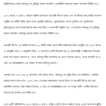
কাউন্সিলরদের ভোটে বঙ্গবন্ধু শেখ মুজিবুর রহমান সভাপতি ও তাজউদ্দীন আহমেদ সাধারণ সম্পাদক নির্বাচিত হন।
১৯৭২ সালের ৭ থেকে ৮ এপ্রিল স্বাধীন বাংলাদেশে আওয়ামী লীগের প্রথম এবং সব মিলিয়ে নবম জাতীয় সম্মেলন
অনুষ্ঠিত হয় সার্কিট হাউজ রোডে দলের কেন্দ্রীয় কার্যালয়ে। যুদ্ধবিধ্বস্ত দেশের পুনর্গঠন এবং পুনর্বাসনসহ
মুক্তিযুদ্ধের চেতনা বাস্তবায়নের জন্য শপথ নিয়ে এ সম্মেলনটি অনুষ্ঠিত হয়। এ সম্মেলনে বঙ্গবন্ধু শেখ মুজিবুর
রহমান সভাপতি ও জিল্লুর রহমান সাধারণ সম্পাদক নির্বাচিত হন।
আওয়ামী লীগের ১০ম জাতীয় সম্মেলন ১১২ সার্কিট হাউজ রোডে দলীয় কার্যালয়ের সামনে অনুষ্ঠিত হয় ১৯৭৪ সালের
১৮ জানুয়ারি থেকে ২০ জানুয়ারি পর্যন্ত। এ সম্মেলনে একটি সিদ্ধান্ত হয় যে, প্রধানমন্ত্রী ও মন্ত্রিসভার সদস্যরা
দলের পদে থাকতে পারবেন না। ফলে, বঙ্গবন্ধু দলীয় সভাপতির পদ থেকে পদত্যাগ করেন। দলের সভাপতি হন এ
এইচ এম কামারুজ্জামান এবং সাধারণ সম্পাদক জিল্লুর রহমান।
এরপরই ঘটে ১৯৭৫-এর ১৫ আগস্টের সেই ভয়াবহ ঘটনা। বঙ্গবন্ধু শেখ মুজিব নিহত হন সপরিবারে। সামরিক
সরকার ক্ষমতা দখল করে। ১৯৭৫-এর ৩ নভেম্বর কারাগারের ভেতরে নিহত হন আওয়ামী লীগের চার নেতা
তাজউদ্দীন আহমদ, সৈয়দ নজরুল ইসলাম, এ এইচ এম কামারুজ্জামান এবং এম মনসুর আলী। দলটির ইতিহাসে
সবচেয়ে বড় দুঃসময় এসে হাজির হয়।
এমন একটি পরিস্থিতিতে ১৯৭৭ সালের ৩ থেকে ৪ এপ্রিল হোটেল ইডেন প্রাঙ্গণে দলের ১১তম সম্মেলন অনুষ্ঠিত