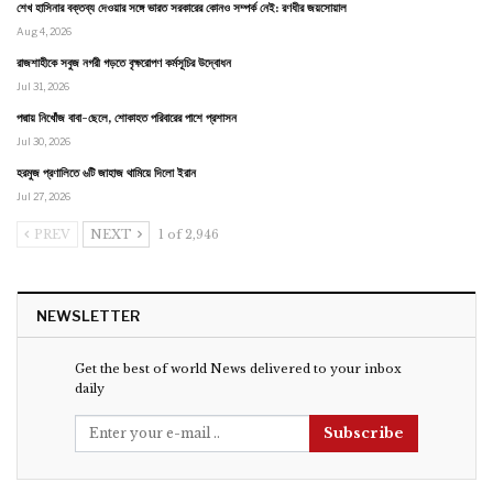
শেখ হাসিনার বক্তব্য দেওয়ার সঙ্গে ভারত সরকারের কোনও সম্পর্ক নেই: রণধীর জয়সোয়াল
Aug 4, 2026
রাজশাহীকে সবুজ নগরী গড়তে বৃক্ষরোপণ কর্মসূচির উদ্বোধন
Jul 31, 2026
পদ্মায় নিখোঁজ বাবা-ছেলে, শোকাহত পরিবারের পাশে প্রশাসন
Jul 30, 2026
হরমুজ প্রণালিতে ৬টি জাহাজ থামিয়ে দিলো ইরান
Jul 27, 2026
PREV
NEXT
1 of 2,946
NEWSLETTER
Get the best of world News delivered to your inbox
daily
Subscribe