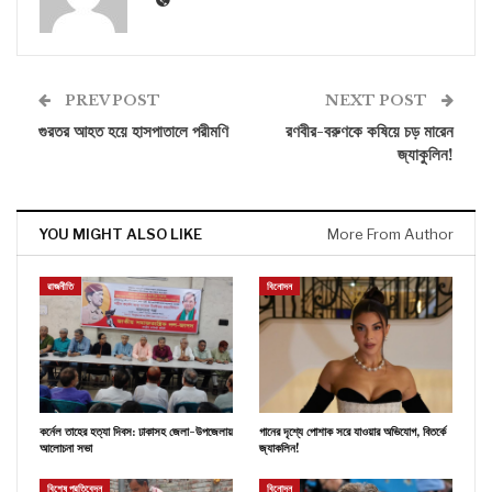
PREV POST
NEXT POST
গুরতর আহত হয়ে হাসপাতালে পরীমণি
রণবীর-বরুণকে কষিয়ে চড় মারেন
জ্যাকুলিন!
YOU MIGHT ALSO LIKE
More From Author
রাজনীতি
বিনোদন
কর্নেল তাহের হত্যা দিবস: ঢাকাসহ জেলা-উপজেলায়
গানের দৃশ্যে পোশাক সরে যাওয়ার অভিযোগ, বিতর্কে
আলোচনা সভা
জ্যাকলিন!
বিশেষ প্রতিবেদন
বিনোদন