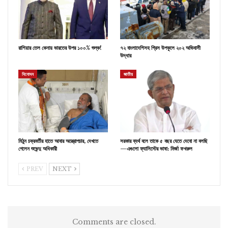
রাশিয়ার তেল কেনায় ভারতের উপর ১০০% শুল্ক!
৭২ বাংলাদেশিসহ গ্রিস উপকূলে ২০২ অভিবাসী
উদ্ধার
বিনোদন
জাতীয়
মিঠুন চক্রবর্তীর হাতে আবার অস্ত্রোপচার, দেখতে
সরকার ব্যর্থ বলে তাকে ৫ বছর যেতে দেবো না বলছি
গেলেন শুভেন্দু অধিকারী
—এগুলো ফ্যাসিস্টের ভাষা: মির্জা ফখরুল
PREV
NEXT
Comments are closed.