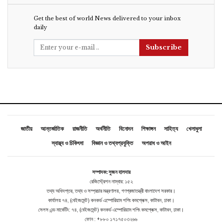
Get the best of world News delivered to your inbox
daily
Subscribe
জাতীয়
আন্তর্জাতিক
রাজনীতি
অর্থনীতি
বিনোদন
শিক্ষাঙ্গন
সাহিত্য
খেলাধুলা
স্বাস্থ্য ও চিকিৎসা
বিজ্ঞান ও তথ্যপ্রযুক্তি
অপরাধ ও আইন
সম্পাদক: সুজন হালদার
রেজিস্ট্রেশন নাম্বার: ১৫২
তথ্য অধিদপ্তর, তথ্য ও সম্প্রচার মন্ত্রণালয়, গণপ্রজাতন্ত্রী বাংলাদেশ সরকার।
কার্যালয় ৭৪, (বেইজমেন্ট ) কনকর্ড এম্পোরিয়াম শপিং কমপ্লেক্স, কাটাবন, ঢাকা।
সেলস এন্ড মার্কেটিং: ৭৪, (বেইজমেন্ট ) কনকর্ড এম্পোরিয়াম শপিং কমপ্লেক্স, কাটাবন, ঢাকা।
ফোন : +৮৮০ ১৭১৭৫০৩২৬৬