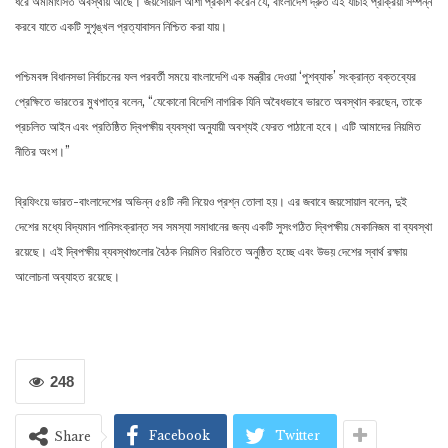
ধরে অমীমাংসিত অবস্থায় আছে। জয়সোয়াল আশা প্রকাশ করেন যে, বাংলাদেশ দ্রুত এই যাচাই প্রক্রিয়া সম্পন্ন
করবে যাতে একটি সুশৃঙ্খল প্রত্যাবাসন নিশ্চিত করা যায়।
পশ্চিমবঙ্গ বিধানসভা নির্বাচনের ফল পরবর্তী সময়ে বাংলাদেশি এক মন্ত্রীর দেওয়া ‘পুশব্যাক’ সংক্রান্ত বক্তব্যের
প্রেক্ষিতে ভারতের মুখপাত্র বলেন, “যেকোনো বিদেশি নাগরিক যিনি অবৈধভাবে ভারতে অবস্থান করছেন, তাকে
প্রচলিত আইন এবং প্রতিষ্ঠিত দ্বিপক্ষীয় ব্যবস্থা অনুযায়ী অবশ্যই ফেরত পাঠানো হবে। এটি আমাদের নিয়মিত
নীতির অংশ।”
ব্রিফিংয়ে ভারত-বাংলাদেশের অভিন্ন ৫৪টি নদী নিয়েও প্রশ্ন তোলা হয়। এর জবাবে জয়সোয়াল বলেন, দুই
দেশের মধ্যে বিদ্যমান পানিসংক্রান্ত সব সমস্যা সমাধানের জন্য একটি সুসংগঠিত দ্বিপক্ষীয় মেকানিজম বা ব্যবস্থা
রয়েছে। এই দ্বিপক্ষীয় ব্যবস্থাগুলোর বৈঠক নিয়মিত বিরতিতে অনুষ্ঠিত হচ্ছে এবং উভয় দেশের স্বার্থ রক্ষায়
আলোচনা অব্যাহত রয়েছে।
248
Facebook
Twitter
Share