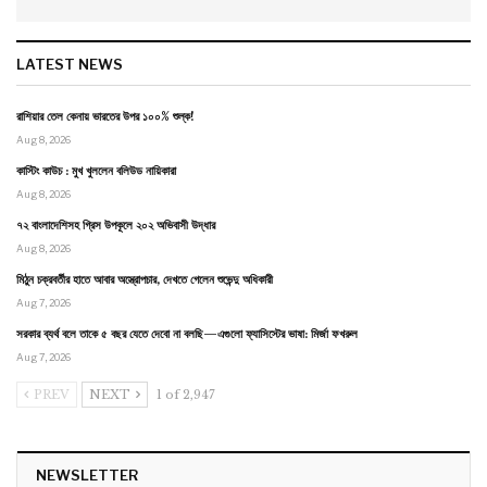
LATEST NEWS
রাশিয়ার তেল কেনায় ভারতের উপর ১০০% শুল্ক!
Aug 8, 2026
কাস্টিং কাউচ : মুখ খুললেন বলিউড নায়িকারা
Aug 8, 2026
৭২ বাংলাদেশিসহ গ্রিস উপকূলে ২০২ অভিবাসী উদ্ধার
Aug 8, 2026
মিঠুন চক্রবর্তীর হাতে আবার অস্ত্রোপচার, দেখতে গেলেন শুভেন্দু অধিকারী
Aug 7, 2026
সরকার ব্যর্থ বলে তাকে ৫ বছর যেতে দেবো না বলছি—এগুলো ফ্যাসিস্টের ভাষা: মির্জা ফখরুল
Aug 7, 2026
PREV
NEXT
1 of 2,947
NEWSLETTER