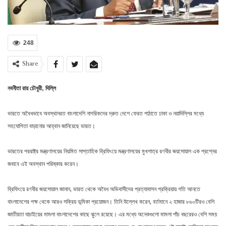
248
Share
নবনীতা রায় চৌধুরী, দিল্লি
ভারতে অবৈধভাবে অবস্থানরত বাংলাদেশি নাগরিকদের দ্রুত দেশে ফেরত পাঠাতে ঢাকা ও নয়াদিল্লির মধ্যে
সহযোগিতা বাড়ানোর আহ্বান জানিয়েছে ভারত।
ভারতের পররাষ্ট্র মন্ত্রণালয়ের নিয়মিত সাপ্তাহিক ব্রিফিংয়ে মন্ত্রণালয়ের মুখপাত্র রণধীর জয়সোয়াল এক প্রশ্নের
জবাবে এই অবস্থান পরিষ্কার করেন।
ব্রিফিংয়ে রণধীর জয়সোয়াল জানান, ভারত থেকে অবৈধ অভিবাসীদের প্রত্যাবাসন প্রক্রিয়ায় গতি আনতে
বাংলাদেশের পক্ষ থেকে আরও সক্রিয় ভূমিকা প্রয়োজন। তিনি উল্লেখ করেন, বর্তমানে ২ হাজার ৮৬০টিরও বেশি
জাতীয়তা যাচাইয়ের মামলা বাংলাদেশের কাছে ঝুলে রয়েছে। এর মধ্যে অনেকগুলো মামলা পাঁচ বছরেরও বেশি সময়