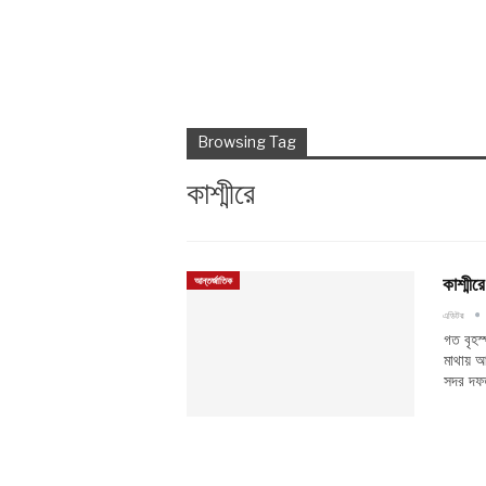
Browsing Tag
কাশ্মীরে
কাশ্মী
আন্তর্জাতিক
এডিটর
গত বৃহস
মাথায় আ
সদর দ