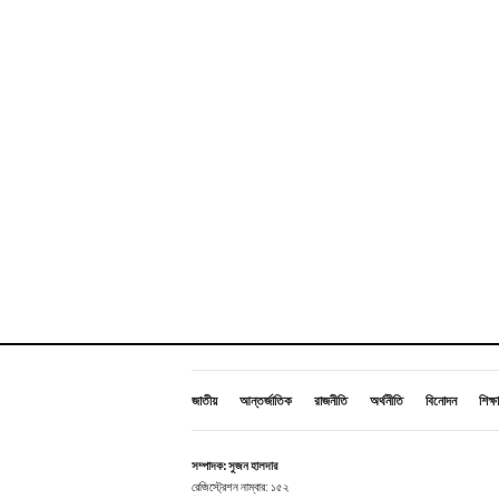
জাতীয়
আন্তর্জাতিক
রাজনীতি
অর্থনীতি
বিনোদন
শিক্ষা
সম্পাদক: সুজন হালদার
রেজিস্ট্রেশন নাম্বার: ১৫২