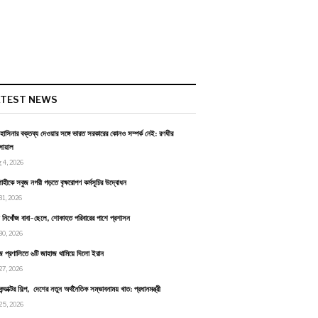
ATEST NEWS
হাসিনার বক্তব্য দেওয়ার সঙ্গে ভারত সরকারের কোনও সম্পর্ক নেই: রণধীর
োয়াল
 4, 2026
াহীকে সবুজ নগরী গড়তে বৃক্ষরোপণ কর্মসূচির উদ্বোধন
31, 2026
ায় নিখোঁজ বাবা-ছেলে, শোকাহত পরিবারের পাশে প্রশাসন
30, 2026
জ প্রণালিতে ৬টি জাহাজ থামিয়ে দিলো ইরান
27, 2026
কন্ডাক্টর শিল্প, দেশের নতুন অর্থনৈতিক সম্ভাবনাময় খাত: প্রধানমন্ত্রী
25, 2026