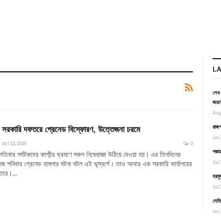
L
শেখ 
জয়স
Aug
রাজশ
রে সরকারি দফতরে গ্রেনেড বিস্ফোরণ, উত্তেজনা চরমে
Jul 
Oct 12, 2019
0
পদ্ম
্পতিবার পর্যটকদের কাশ্মীর ভ্রমণে সকল নিষেধাজ্ঞা উঠিয়ে দেওয়া হয়। এর তিনদিনের
জ শনিবার গ্রেনেড হামলার ঘটনা ঘটল এই ভূস্বর্গে। তাও আবার এক সরকারি কার্যালয়ের
Jul 
ফতরে।…
হরমু
Jul 
সেমি
Jul 