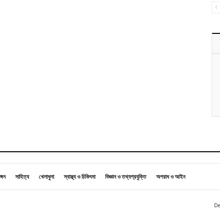
ঙ্গন
সাহিত্য
খেলাধুলা
স্বাস্থ্য ও চিকিৎসা
বিজ্ঞান ও তথ্যপ্রযুক্তি
অপরাধ ও আইন
De