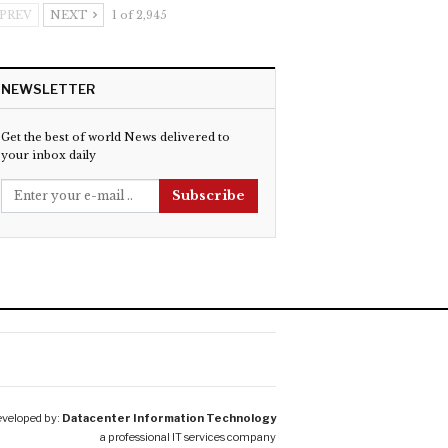
PREV
NEXT
1 of 2,945
NEWSLETTER
Get the best of world News delivered to
your inbox daily
Subscribe
veloped by:
Datacenter Information Technology
a professional IT services company